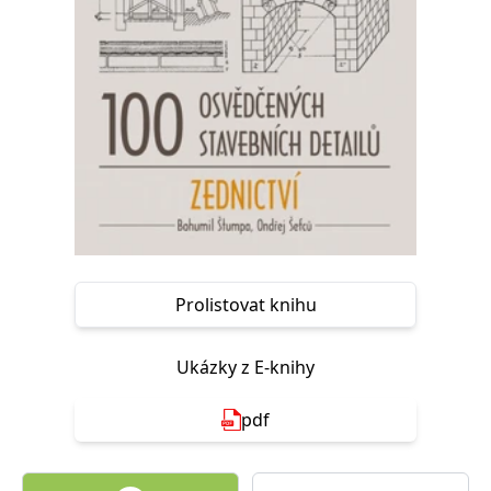
Nezbytné
Analytické
Marketingové
Funkční
Nezařazené soubory
Nezbytně nutné soubory cookie umožňují základní funkce webových
stránek, jako je přihlášení uživatele a správa účtu. Webové stránky nelze
bez nezbytně nutných souborů cookie správně používat.
Provider /
Název
Vyprší
Popis
Doména
CookieScriptConsent
1 měsíc
Tento soubor
CookieScript
cookie
www.grada.cz
používá
služba
Cookie-
Script.com k
Prolistovat knihu
zapamatování
předvoleb
souhlasu se
soubory
Ukázky z E-knihy
cookie
návštěvníků.
Je nutné, aby
pdf
banner
cookie
Cookie-
Script.com
fungoval