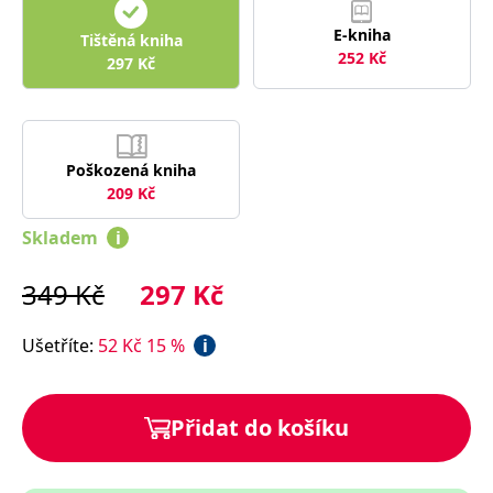
správně.
E-kniha
Tištěná kniha
PHPSESSID
Zavřením
Cookie
PHP.net
prohlížeče
generovaný
www.bambook.cz
252
Kč
297
Kč
aplikacemi
založenými
na jazyce
PHP. Toto je
univerzální
identifikátor
používaný k
Poškozená kniha
udržování
209
Kč
proměnných
relací
uživatelů.
Skladem
i
Obvykle se
jedná o
náhodně
349
Kč
297
Kč
vygenerované
číslo, jeho
použití může
být specifické
Ušetříte
:
52
Kč
15
%
i
pro daný
web, ale
dobrým
příkladem je
udržování
Přidat do košíku
přihlášeného
stavu
uživatele mezi
stránkami.