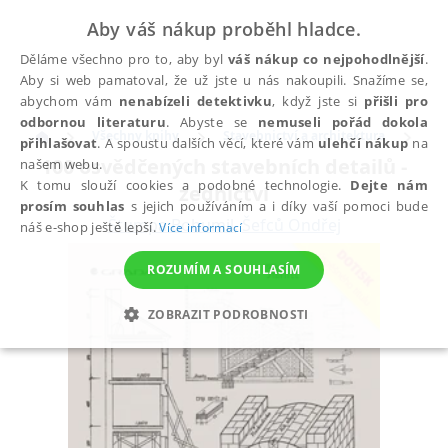
Aby váš nákup proběhl hladce.
Děláme všechno pro to, aby byl
váš nákup co nejpohodlnější
.
Aby si web pamatoval, že už jste u nás nakoupili. Snažíme se,
abychom vám
nenabízeli detektivku
, když jste si
přišli pro
odbornou literaturu
. Abyste se
nemuseli pořád dokola
Všechny knihy
Stavebnictví a architektura
Sta
přihlašovat
. A spoustu dalších věcí, které vám
ulehčí nákup
na
100 osvědčených stavebních detailů -
našem webu.
K tomu slouží cookies a podobné technologie.
Dejte nám
zednictví
prosím souhlas
s jejich používáním a i díky vaší pomoci bude
Štumpa Bohumil
,
Šefců Ondřej
náš e-shop ještě lepší.
Více informací
ROZUMÍM A SOUHLASÍM
ZOBRAZIT PODROBNOSTI
NEZBYTNÉ
ANALYTICKÉ
MARKETINGOVÉ
FUNKČNÍ
NEZAŘAZENÉ SOUBORY