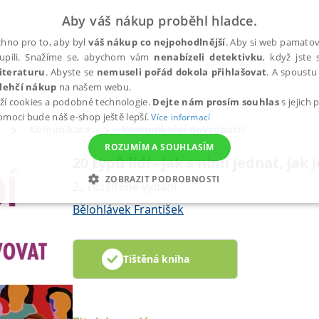
Aby váš nákup proběhl hladce.
hno pro to, aby byl
váš nákup co nejpohodlnější
. Aby si web pamatova
upili. Snažíme se, abychom vám
nenabízeli detektivku
, když jste 
iteraturu
. Abyste se
nemuseli pořád dokola přihlašovat
. A spoustu 
lehčí nákup
na našem webu.
ží cookies a podobné technologie.
Dejte nám prosím souhlas
s jejich
pomoci bude náš e-shop ještě lepší.
Více informací
Komunikace
Komunikační dovednosti
ROZUMÍM A SOUHLASÍM
20 typů lidí - jak s nimi jednat, jak
ZOBRAZIT PODROBNOSTI
2., rozšířené vydání
ANALYTICKÉ
MARKETINGOVÉ
FUNKČNÍ
NEZ
Bělohlávek František
Tištěná kniha
Nezbytné
Analytické
Marketingové
Funkční
Nezařazené soubory
h stránek, jako je přihlášení uživatele a správa účtu. Webové stránky nelze bez nez