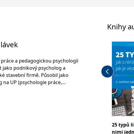
Knihy a
hlávek
i práce a pedagogickou psychologii
et jako podnikový psycholog a
ké stavební firmě. Působil jako
 na UP (psychologie práce,
 ve studiu MBA (BBS). Ve Velké
lvoval řadu manažerských programů
ent a lidské zdroje. Od roku 1993
 trenérskou činností v oblasti
tí a psychologické diagnostiky v
25 typů li
con. Je autorem a spoluautorem
nimi jedn