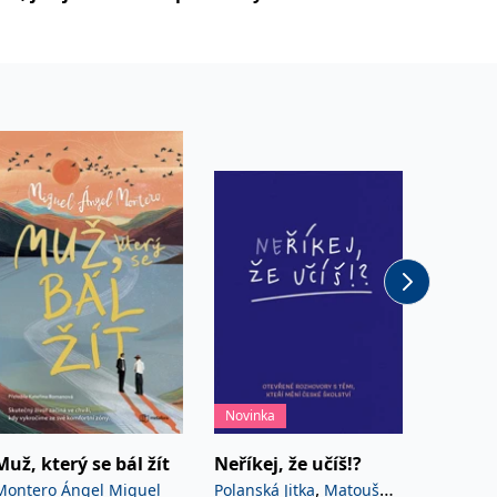
otivovat
pracovníky
místo
Novinka
Novinka
Muž, který se bál žít
Neříkej, že učíš!?
Houbov
,
Montero Ángel Miguel
Polanská Jitka
Matoušů
Golasov