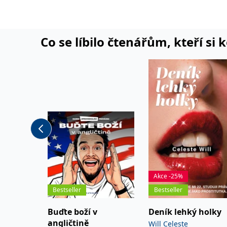
Co se líbilo čtenářům, kteří si 
Akce -25%
Bestseller
Bestseller
Buďte boží v
Deník lehký holky
angličtině
Will Celeste