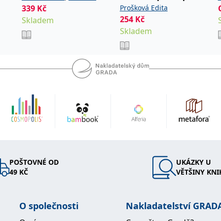
kroky
339
Kč
Prošková Edita
David
254
Kč
Skladem
Skladem
POŠTOVNÉ OD
UKÁZKY U
49 KČ
VĚTŠINY KNI
O společnosti
Nakladatelství GRAD