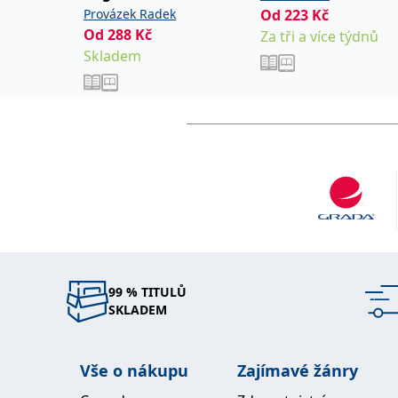
Provázek Radek
Od
223
Kč
Od
288
Kč
Za tři a více týdnů
Skladem
99 % TITULŮ
SKLADEM
Vše o nákupu
Zajímavé žánry