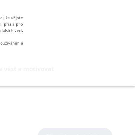
l, že už jste
si
přišli pro
dalších věcí,
 používáním a
 je vést a motivovat
AŘAZENÉ SOUBORY
bytně nutných souborů cookie správně používat.