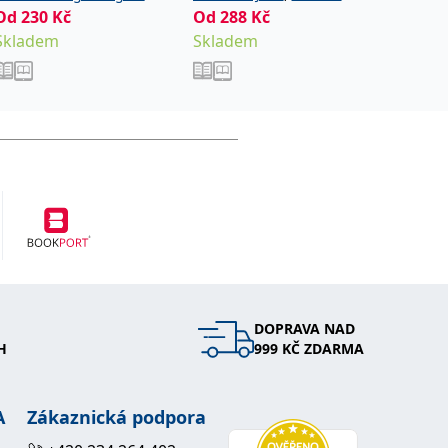
Od
230
Kč
Od
288
,
Kč
Od
411
Hana
Noviková Zuzana
Skladem
Skladem
Sklade
DOPRAVA NAD
H
999 KČ ZDARMA
A
Zákaznická podpora