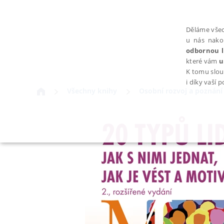
Děláme všec
u nás nako
odbornou l
které vám
u
K tomu slou
i díky vaší 
Všechny knihy
Osobní rozvoj a poznání
NEZBYTNÉ
Nezbytně nutné soubory cookie umožňují základní funkce webovýc
Provider /