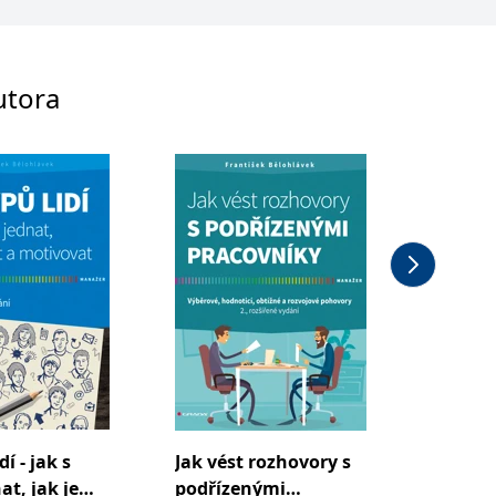
utora
dí - jak s
Jak vést rozhovory s
Jak vy
at, jak je
podřízenými
člověk