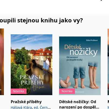
vést a m
koupili stejnou knihu jako vy?
Novinka
Novinka
Pražské příběhy
Dětské nožičky: Od
narození po dospělé
,
Hášová Klára
ed. Černý