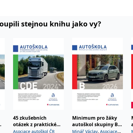
2026
koupili stejnou knihu jako vy?
45 zkušebních
Minimum pro žáky
otázek z praktické
autoškol skupiny B
údržby pro žáky
2026
,
Asociace autoškol ČR
Minář Václav
Asociace