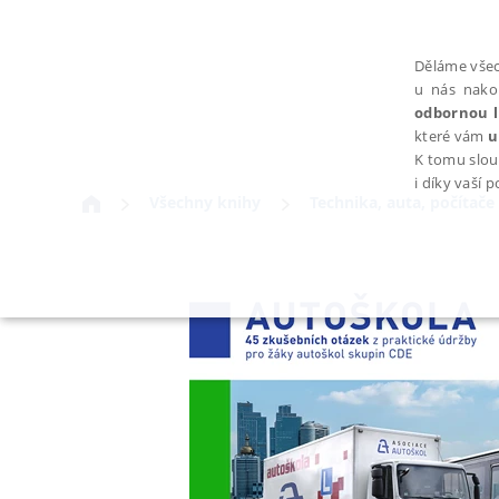
Děláme všec
u nás nako
odbornou l
které vám
u
K tomu slou
i díky vaší 
Všechny knihy
Technika, auta, počítače
NEZBYTNÉ
Nezbytně nutné soubory cookie umožňují základní funkce webovýc
Provider /