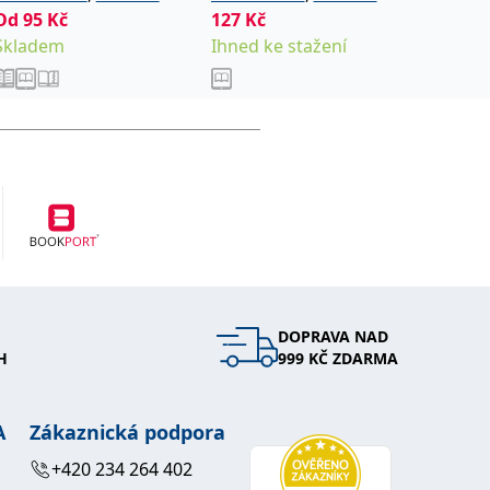
Od
95
Kč
127
Kč
115
Kč
autoškol ČR
autoškol ČR
Minář V
Skladem
Ihned ke stažení
Ihned k
DOPRAVA NAD
H
999 KČ ZDARMA
A
Zákaznická podpora
+420 234 264 402