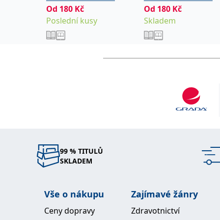
autoškol skupin CDE
autoškol skupin C
Od
180
Kč
Od
180
Kč
2025
Poslední kusy
Skladem
99 % TITULŮ
SKLADEM
Vše o nákupu
Zajímavé žánry
Ceny dopravy
Zdravotnictví