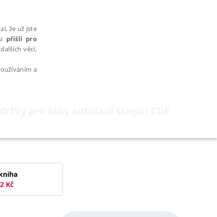
l, že už jste
si
přišli pro
dalších věcí,
 používáním a
údržby pro žáky autoškol skupin CDE
AŘAZENÉ SOUBORY
kniha
2
Kč
bytně nutných souborů cookie správně používat.