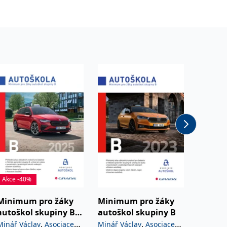
Akce -40%
Minimum pro žáky
Minimum pro žáky
Minim
autoškol skupiny B
autoškol skupiny B
autošk
2025
2024
,
,
Minář Václav
Asociace
Minář Václav
Asociace
Asociace