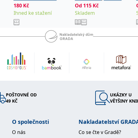
DE
autoškol skupin CDE
180
Kč
Od
115
Kč
autoškol ČR
2024
Ihned ke stažení
Skladem
POŠTOVNÉ OD
UKÁZKY U
49 KČ
VĚTŠINY KNI
O společnosti
Nakladatelství GRAD
O nás
Co se čte v Gradě?