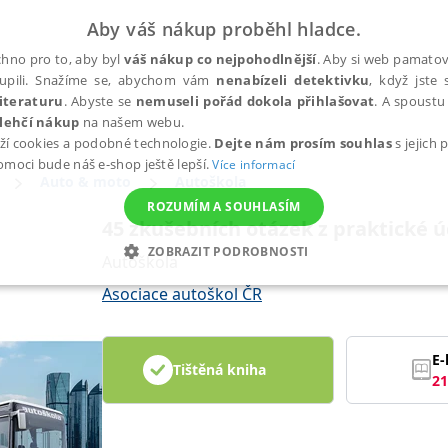
Aby váš nákup proběhl hladce.
hno pro to, aby byl
váš nákup co nejpohodlnější
. Aby si web pamatova
upili. Snažíme se, abychom vám
nenabízeli detektivku
, když jste 
iteraturu
. Abyste se
nemuseli pořád dokola přihlašovat
. A spoustu 
lehčí nákup
na našem webu.
ží cookies a podobné technologie.
Dejte nám prosím souhlas
s jejich
pomoci bude náš e-shop ještě lepší.
Více informací
Auto & moto
Autoškola
ROZUMÍM A SOUHLASÍM
45 zkušebních otázek z praktické 
ZOBRAZIT PODROBNOSTI
Autoškola
ANALYTICKÉ
MARKETINGOVÉ
FUNKČNÍ
NEZ
Asociace autoškol ČR
E-
Tištěná kniha
Nezbytné
Analytické
Marketingové
Funkční
Nezařazené soubory
21
h stránek, jako je přihlášení uživatele a správa účtu. Webové stránky nelze bez nez