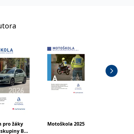
utora
 pro žáky
Motoškola 2025
Motošk
 skupiny B