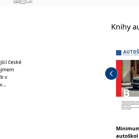
Knihy a
ící české
zájmem
b v
v
a ochranu
ozováním
Minimum
autoškol