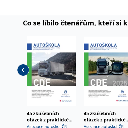
Co se líbilo čtenářům, kteří si 
45 zkušebních
45 zkušebních
otázek z praktické
otázek z praktické
údržby pro žáky
údržby pro žáky
Asociace autoškol ČR
Asociace autoškol ČR