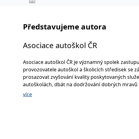
Představujeme autora
Asociace autoškol ČR
Asociace autoškol ČR je významný spolek zastupuj
provozovatele autoškol a školicích středisek se 
prosazovat zvyšování kvality poskytovaných služe
autoškolách, dbát na dodržování dobrých mravů 
hospodářské soutěži mezi autoškolami a dbát n
více
spotřebitelů, zejména žáků autoškol, proti pošk
jejich práv. www.asociaceautoskol.cz