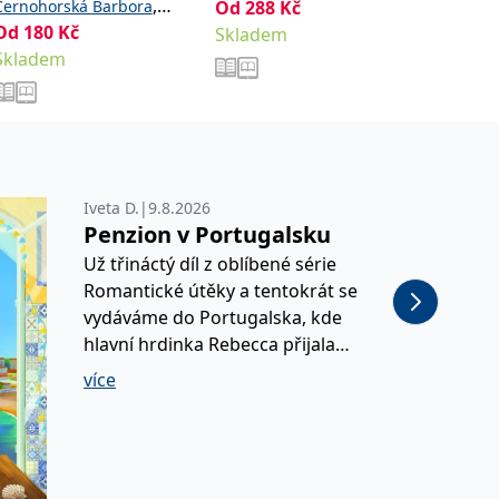
psycho
,
Černohorská Barbora
Od
288
Kč
,
Slezáčk
Tetourová Tereza
Od
180
Kč
Od
498
Šebková Pavla
Skladem
Mirosla
Jakobsen Barbora
Skladem
Sklade
Rastisla
Iveta D.
|
9.8.2026
Penzion v Portugalsku
Už třináctý díl z oblíbené série
Romantické útěky a tentokrát se
vydáváme do Portugalska, kde
hlavní hrdinka Rebecca přijala
sezónní práci v penzionu. Doufá, že
více
díky tomu zapomene na svého
kamaráda Willa, do kterého je tajně
zamilovaná. Kouknout se do
Portugalska je můj dlouholetý sen a