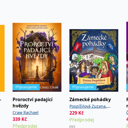
Připravujeme
Připravujeme
–
Proroctví padající
Zámecké pohádky
hvězdy
,
Pospíšilová Zuzana
Craw Rachael
229
Kč
Koželuhová Marie
339
Kč
Předprodej
Předprodej