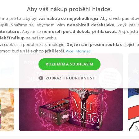
Aby váš nákup proběhl hladce.
hno pro to, aby byl
váš nákup co nejpohodlnější
. Aby si web pamatova
upili. Snažíme se, abychom vám
nenabízeli detektivku
, když jste 
iteraturu
. Abyste se
nemuseli pořád dokola přihlašovat
. A spoustu 
lehčí nákup
na našem webu.
ží cookies a podobné technologie.
Dejte nám prosím souhlas
s jejich
pomoci bude náš e-shop ještě lepší.
Více informací
ROZUMÍM A SOUHLASÍM
ZOBRAZIT PODROBNOSTI
ANALYTICKÉ
MARKETINGOVÉ
FUNKČNÍ
NEZ
Nezbytné
Analytické
Marketingové
Funkční
Nezařazené soubory
h stránek, jako je přihlášení uživatele a správa účtu. Webové stránky nelze bez nez