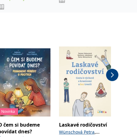
Novinka
Novinka
O čem si budeme
Laskavé rodičovství
Prakti
povídat dnes?
lékařs
,
Wünschová Petra