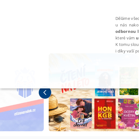
Děláme všec
u nás nako
odbornou l
které vám
u
K tomu slou
i díky vaší 
NEZBYTNÉ
Nezbytně nutné soubory cookie umožňují základní funkce webovýc
Provider /