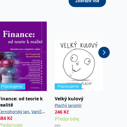
Zobrazit vše
Připravujeme
Připravujeme
Připrav
Finance: od teorie k
Velký kulový
Fantas
realitě
prvků
Plachý Jaromír
,
Černohorský Jan
Vaníček
246
Kč
Ball Phil
484
Kč
552
Kč
Bernard
Předprodej
Předprodej
Předpr