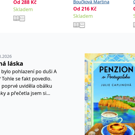
Od
288
Kč
Boučková Martina
Od
216
Kč
Skladem
Skladem
8.2026
ná láska
e bylo pohlazení po duši A
 Tohle se fakt povedlo.
 poprvé uviděla obálku
ky a přečetla jsem si
ěděla jsem, že tohle si
číst. Hlavní hrdinku Josie
 oblíbila jsem si ji hned od
ránek a její pes Lucifer byl
onus. Příběh se točí i