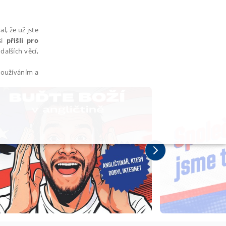
l, že už jste
si
přišli pro
dalších věcí,
 používáním a
AŘAZENÉ SOUBORY
bytně nutných souborů cookie správně používat.