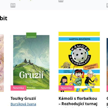
bit
Novinka
Novinka
Toulky Gruzií
Kámoši s florbalkou
– Rozhodující turnaj
Bursíková Ivana