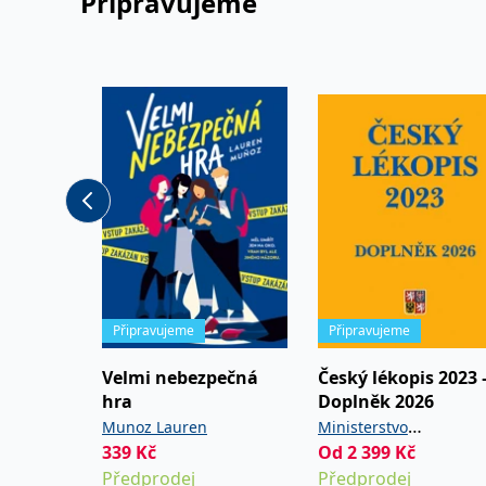
Připravujeme
Připravujeme
Připravujeme
Velmi nebezpečná
Český lékopis 2023 
hra
Doplněk 2026
Munoz Lauren
Ministerstvo
339
Kč
Od
2 399
Kč
zdravotnictví ČR
Předprodej
Předprodej