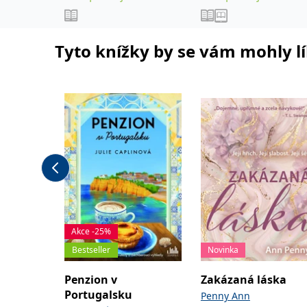
Tyto knížky by se vám mohly lí
Akce -25%
Bestseller
Novinka
Penzion v
Zakázaná láska
Portugalsku
Penny Ann