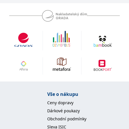
se měly zobrazovat a
které by mohly být
relevantní pro
koncového uživatele,
který si prohlíží web.
MUID
1 rok
Tento soubor cookie je v
Microsoft
Microsoftu široce
Corporation
používán jako jedinečný
.clarity.ms
identifikátor uživatele.
Lze jej nastavit pomocí
vložených skriptů
Microsoft. Široce se věří,
že se synchronizuje s
mnoha různými
doménami společnosti
Microsoft, což umožňuje
sledování uživatelů.
sid
.seznam.cz
1 měsíc
Toto je velmi běžný
název souboru cookie,
ale pokud je nalezen
jako soubor cookie
Vše o nákupu
relace, bude
pravděpodobně použit
Ceny dopravy
jako pro správu stavu
relace.
Dárkové poukazy
_gcl_au
3 měsíce
Tento soubor cookie
Google LLC
Obchodní podmínky
nastavuje společnost
.grada.cz
Doubleclick a provádí
Sleva ISIC
informace o tom, jak