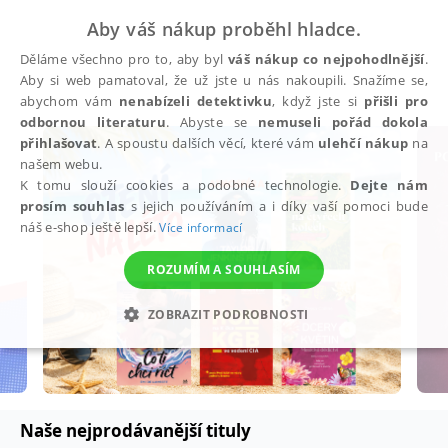
Aby váš nákup proběhl hladce.
Děláme všechno pro to, aby byl
váš nákup co nejpohodlnější
.
Aby si web pamatoval, že už jste u nás nakoupili. Snažíme se,
abychom vám
nenabízeli detektivku
, když jste si
přišli pro
odbornou literaturu
. Abyste se
nemuseli pořád dokola
přihlašovat
. A spoustu dalších věcí, které vám
ulehčí nákup
na
našem webu.
K tomu slouží cookies a podobné technologie.
Dejte nám
prosím souhlas
s jejich používáním a i díky vaší pomoci bude
náš e-shop ještě lepší.
Více informací
ROZUMÍM A SOUHLASÍM
ZOBRAZIT PODROBNOSTI
NEZBYTNÉ
ANALYTICKÉ
MARKETINGOVÉ
FUNKČNÍ
NEZAŘAZENÉ SOUBORY
Naše nejprodávanější tituly