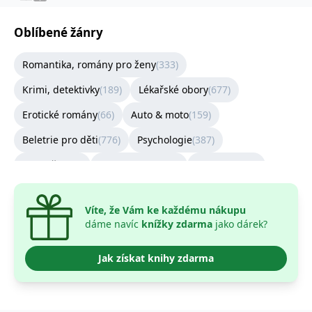
správně.
PHPSESSID
Zavřením
Cookie
PHP.net
Oblíbené žánry
prohlížeče
generovaný
www.bambook.cz
aplikacemi
založenými
Romantika, romány pro ženy
(
333
)
na jazyce
PHP. Toto je
univerzální
Krimi, detektivky
(
189
)
Lékařské obory
(
677
)
identifikátor
používaný k
udržování
Erotické romány
(
66
)
Auto & moto
(
159
)
proměnných
relací
Beletrie pro děti
(
776
)
Psychologie
(
387
)
uživatelů.
Obvykle se
jedná o
Kuchařky
(
70
)
Architektura
(
108
)
Zahrada
(
102
)
náhodně
vygenerované
Sestra
(
240
)
číslo, jeho
použití může
Víte, že Vám ke každému nákupu
být specifické
pro daný
dáme navíc
knížky zdarma
jako dárek?
web, ale
dobrým
příkladem je
Jak získat knihy zdarma
udržování
přihlášeného
stavu
uživatele mezi
stránkami.