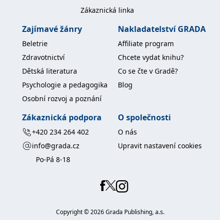
koncový uživatel používá
Zákaznická linka
webové stránky a
jakoukoli reklamu,
kterou koncový uživatel
Zajímavé žánry
Nakladatelství GRADA
mohl vidět před
návštěvou uvedeného
Beletrie
Affiliate program
webu.
Zdravotnictví
Chcete vydat knihu?
MR
7 dní
Toto je soubor cookie
Microsoft
první strany společnosti
Corporation
Dětská literatura
Co se čte v Gradě?
Microsoft MSN, který
.c.bing.com
používáme k měření
Psychologie a pedagogika
Blog
používání webu pro
interní analýzu.
Osobní rozvoj a poznání
_uetvid
1 rok
Toto je soubor cookie
Microsoft
využívaný společností
Zákaznická podpora
O společnosti
Corporation
Microsoft Bing Ads a je
.grada.cz
sledovacím souborem
+420 234 264 402
O nás
cookie. Umožňuje nám
komunikovat s
info@grada.cz
Upravit nastavení cookies
uživatelem, který již dříve
navštívil náš web.
Po-Pá 8-18
test_cookie
15 minut
Tento soubor cookie
Google LLC
nastavuje společnost
.doubleclick.net
DoubleClick (kterou
vlastní společnost
Google), aby zjistila, zda
prohlížeč návštěvníka
Copyright ©
2026
Grada Publishing, a.s.
webu podporuje
soubory cookie.