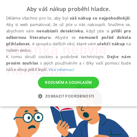
Aby váš nákup proběhl hladce.
Děláme všechno pro to, aby byl
váš nákup co nejpohodlnější
.
Aby si web pamatoval, že už jste u nás nakoupili. Snažíme se,
abychom vám
nenabízeli detektivku
, když jste si
přišli pro
odbornou literaturu
. Abyste se
nemuseli pořád dokola
Stránka nebyla
přihlašovat
. A spoustu dalších věcí, které vám
ulehčí nákup
na
našem webu.
K tomu slouží cookies a podobné technologie.
Dejte nám
nalezena
prosím souhlas
s jejich používáním a i díky vaší pomoci bude
náš e-shop ještě lepší.
Více informací
ROZUMÍM A SOUHLASÍM
ZOBRAZIT PODROBNOSTI
NEZBYTNÉ
ANALYTICKÉ
MARKETINGOVÉ
FUNKČNÍ
NEZAŘAZENÉ SOUBORY