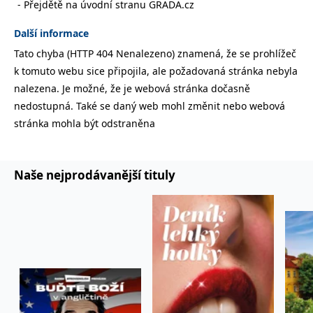
Přejdětě na úvodní stranu GRADA.cz
správně.
PHPSESSID
Zavřením
Cookie
PHP.net
Další informace
prohlížeče
generovaný
www.bambook.cz
aplikacemi
Tato chyba (HTTP 404 Nenalezeno) znamená, že se prohlížeč
založenými
na jazyce
k tomuto webu sice připojila, ale požadovaná stránka nebyla
PHP. Toto je
univerzální
nalezena. Je možné, že je webová stránka dočasně
identifikátor
používaný k
nedostupná. Také se daný web mohl změnit nebo webová
udržování
stránka mohla být odstraněna
proměnných
relací
uživatelů.
Obvykle se
jedná o
náhodně
Naše nejprodávanější tituly
vygenerované
číslo, jeho
použití může
být specifické
pro daný
web, ale
dobrým
příkladem je
udržování
přihlášeného
stavu
uživatele mezi
stránkami.