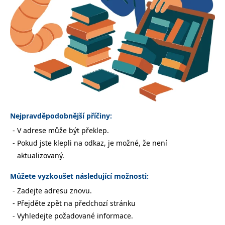
Nezbytné
Analytické
Marketingové
Funkční
Nezařazené soubory
Nezbytně nutné soubory cookie umožňují základní funkce webových
stránek, jako je přihlášení uživatele a správa účtu. Webové stránky nelze
bez nezbytně nutných souborů cookie správně používat.
Provider /
Název
Vyprší
Popis
Doména
CookieScriptConsent
1 měsíc
Tento soubor
CookieScript
cookie
www.grada.cz
Nejpravděpodobnější příčiny:
používá
služba
V adrese může být překlep.
Cookie-
Script.com k
Pokud jste klepli na odkaz, je možné, že není
zapamatování
předvoleb
aktualizovaný.
souhlasu se
soubory
cookie
Můžete vyzkoušet následující možnosti:
návštěvníků.
Je nutné, aby
Zadejte adresu znovu.
banner
cookie
Přejděte zpět na předchozí stránku
Cookie-
Script.com
Vyhledejte požadované informace.
fungoval