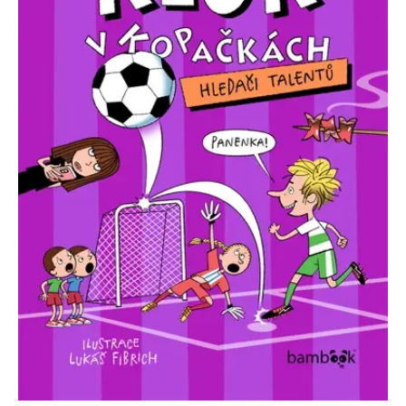
Nezbytné
Analytické
Marketingové
Funkční
Nezařazené soubory
Nezbytně nutné soubory cookie umožňují základní funkce webových
stránek, jako je přihlášení uživatele a správa účtu. Webové stránky nelze
bez nezbytně nutných souborů cookie správně používat.
Provider /
Název
Vyprší
Popis
Doména
CookieScriptConsent
1 měsíc
Tento soubor
CookieScript
cookie
www.grada.cz
používá
služba
Cookie-
Script.com k
zapamatování
předvoleb
souhlasu se
soubory
cookie
návštěvníků.
Je nutné, aby
banner
cookie
Cookie-
Script.com
fungoval