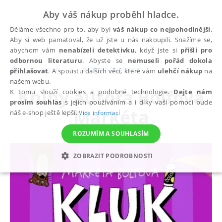
Aby váš nákup proběhl hladce.
Děláme všechno pro to, aby byl
váš nákup co nejpohodlnější
.
Aby si web pamatoval, že už jste u nás nakoupili. Snažíme se,
abychom vám
nenabízeli detektivku
, když jste si
přišli pro
odbornou literaturu
. Abyste se
nemuseli pořád dokola
autoři
Bolfová Markéta
přihlašovat
. A spoustu dalších věcí, které vám
ulehčí nákup
na
našem webu.
Knihy autora
Bolfová
K tomu slouží cookies a podobné technologie.
Dejte nám
prosím souhlas
s jejich používáním a i díky vaší pomoci bude
Markéta
náš e-shop ještě lepší.
Více informací
ROZUMÍM A SOUHLASÍM
ZOBRAZIT PODROBNOSTI
NEZBYTNÉ
ANALYTICKÉ
MARKETINGOVÉ
FUNKČNÍ
NEZAŘAZENÉ SOUBORY