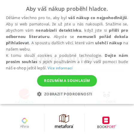
Aby váš nákup proběhl hladce.
Děláme všechno pro to, aby byl
váš nákup co nejpohodlnější
.
Aby si web pamatoval, že už jste u nás nakoupili. Snažíme se,
abychom vám
nenabízeli detektivku
, když jste si
přišli pro
odbornou literaturu
. Abyste se
nemuseli pořád dokola
autoři
přihlašovat
. A spoustu dalších věcí, které vám
ulehčí nákup
na
našem webu.
Knihy autora
K tomu slouží cookies a podobné technologie.
Dejte nám
prosím souhlas
s jejich používáním a i díky vaší pomoci bude
náš e-shop ještě lepší.
Více informací
ROZUMÍM A SOUHLASÍM
ZOBRAZIT PODROBNOSTI
NEZBYTNÉ
ANALYTICKÉ
MARKETINGOVÉ
FUNKČNÍ
NEZAŘAZENÉ SOUBORY