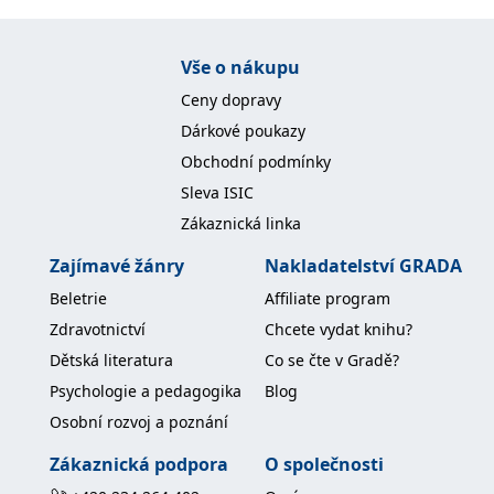
Nezbytné
Analytické
Marketingové
Funkční
Nezařazené soubory
Vše o nákupu
Ceny dopravy
Nezbytně nutné soubory cookie umožňují základní funkce webových
stránek, jako je přihlášení uživatele a správa účtu. Webové stránky nelze
Dárkové poukazy
bez nezbytně nutných souborů cookie správně používat.
Obchodní podmínky
Provider /
Název
Vyprší
Popis
Doména
Sleva ISIC
Zákaznická linka
CookieScriptConsent
1 měsíc
Tento soubor
CookieScript
cookie
www.grada.cz
používá
Zajímavé žánry
Nakladatelství GRADA
služba
Cookie-
Beletrie
Affiliate program
Script.com k
zapamatování
Zdravotnictví
Chcete vydat knihu?
předvoleb
souhlasu se
Dětská literatura
Co se čte v Gradě?
soubory
cookie
Psychologie a pedagogika
Blog
návštěvníků.
Je nutné, aby
Osobní rozvoj a poznání
banner
cookie
Cookie-
Zákaznická podpora
O společnosti
Script.com
fungoval