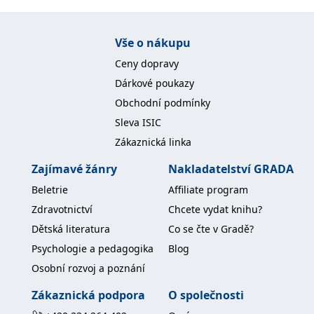
Nezbytné
Analytické
Marketingové
Funkční
Nezařazené soubory
Vše o nákupu
Ceny dopravy
Nezbytně nutné soubory cookie umožňují základní funkce webových
stránek, jako je přihlášení uživatele a správa účtu. Webové stránky nelze
Dárkové poukazy
bez nezbytně nutných souborů cookie správně používat.
Obchodní podmínky
Provider /
Název
Vyprší
Popis
Doména
Sleva ISIC
Zákaznická linka
CookieScriptConsent
1 měsíc
Tento soubor
CookieScript
cookie
www.grada.cz
používá
Zajímavé žánry
Nakladatelství GRADA
služba
Cookie-
Beletrie
Affiliate program
Script.com k
zapamatování
Zdravotnictví
Chcete vydat knihu?
předvoleb
souhlasu se
Dětská literatura
Co se čte v Gradě?
soubory
cookie
Psychologie a pedagogika
Blog
návštěvníků.
Je nutné, aby
Osobní rozvoj a poznání
banner
cookie
Cookie-
Zákaznická podpora
O společnosti
Script.com
fungoval