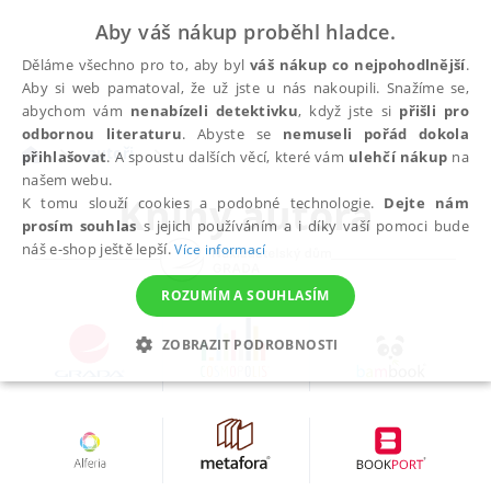
Aby váš nákup proběhl hladce.
Děláme všechno pro to, aby byl
váš nákup co nejpohodlnější
.
Aby si web pamatoval, že už jste u nás nakoupili. Snažíme se,
abychom vám
nenabízeli detektivku
, když jste si
přišli pro
odbornou literaturu
. Abyste se
nemuseli pořád dokola
autoři
přihlašovat
. A spoustu dalších věcí, které vám
ulehčí nákup
na
našem webu.
Knihy autora
K tomu slouží cookies a podobné technologie.
Dejte nám
prosím souhlas
s jejich používáním a i díky vaší pomoci bude
náš e-shop ještě lepší.
Více informací
ROZUMÍM A SOUHLASÍM
ZOBRAZIT PODROBNOSTI
NEZBYTNÉ
ANALYTICKÉ
MARKETINGOVÉ
FUNKČNÍ
NEZAŘAZENÉ SOUBORY