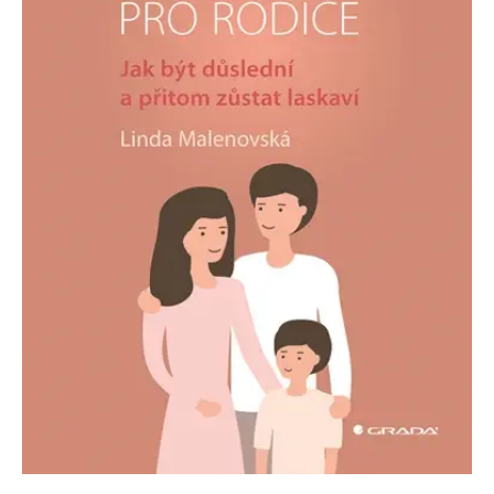
Nezbytné
Analytické
Marketingové
Funkční
Nezařazené soubory
Nezbytně nutné soubory cookie umožňují základní funkce webových
stránek, jako je přihlášení uživatele a správa účtu. Webové stránky nelze
bez nezbytně nutných souborů cookie správně používat.
Provider /
Název
Vyprší
Popis
Doména
CookieScriptConsent
1 měsíc
Tento soubor
CookieScript
cookie
www.grada.cz
používá
služba
Cookie-
Script.com k
zapamatování
předvoleb
souhlasu se
soubory
cookie
návštěvníků.
Je nutné, aby
banner
cookie
Cookie-
Script.com
fungoval