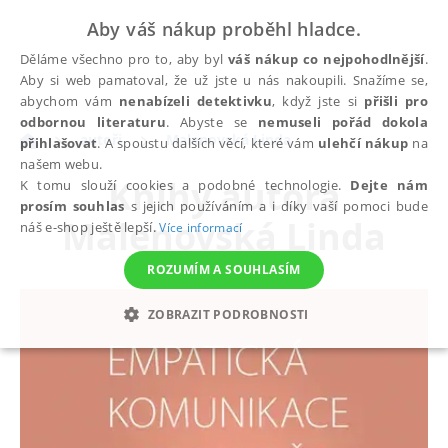
Aby váš nákup proběhl hladce.
Děláme všechno pro to, aby byl
váš nákup co nejpohodlnější
.
Aby si web pamatoval, že už jste u nás nakoupili. Snažíme se,
abychom vám
nenabízeli detektivku
, když jste si
přišli pro
odbornou literaturu
. Abyste se
nemuseli pořád dokola
autoři
Malenovská Linda
přihlašovat
. A spoustu dalších věcí, které vám
ulehčí nákup
na
našem webu.
Knihy autora
K tomu slouží cookies a podobné technologie.
Dejte nám
prosím souhlas
s jejich používáním a i díky vaší pomoci bude
Malenovská Linda
náš e-shop ještě lepší.
Více informací
ROZUMÍM A SOUHLASÍM
ZOBRAZIT PODROBNOSTI
NEZBYTNÉ
ANALYTICKÉ
MARKETINGOVÉ
FUNKČNÍ
NEZAŘAZENÉ SOUBORY