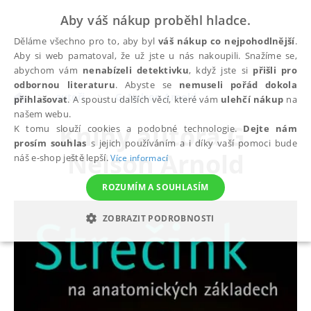
Aby váš nákup proběhl hladce.
Děláme všechno pro to, aby byl
váš nákup co nejpohodlnější
.
Aby si web pamatoval, že už jste u nás nakoupili. Snažíme se,
abychom vám
nenabízeli detektivku
, když jste si
přišli pro
odbornou literaturu
. Abyste se
nemuseli pořád dokola
autoři
G. Nelson Arnold
přihlašovat
. A spoustu dalších věcí, které vám
ulehčí nákup
na
našem webu.
Knihy autora
G.
K tomu slouží cookies a podobné technologie.
Dejte nám
prosím souhlas
s jejich používáním a i díky vaší pomoci bude
Nelson Arnold
náš e-shop ještě lepší.
Více informací
ROZUMÍM A SOUHLASÍM
ZOBRAZIT PODROBNOSTI
NEZBYTNÉ
ANALYTICKÉ
MARKETINGOVÉ
FUNKČNÍ
NEZAŘAZENÉ SOUBORY