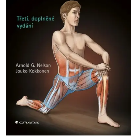
Nezbytné
Analytické
Marketingové
Funkční
Nezařazené soubory
Nezbytně nutné soubory cookie umožňují základní funkce webových
stránek, jako je přihlášení uživatele a správa účtu. Webové stránky nelze
bez nezbytně nutných souborů cookie správně používat.
Provider /
Název
Vyprší
Popis
Doména
CookieScriptConsent
1 měsíc
Tento soubor
CookieScript
cookie
www.grada.cz
používá
služba
Cookie-
Script.com k
zapamatování
předvoleb
souhlasu se
soubory
cookie
návštěvníků.
Je nutné, aby
banner
cookie
Cookie-
Script.com
fungoval