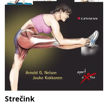
koncový uživatel používá
webové stránky a
jakoukoli reklamu,
kterou koncový uživatel
mohl vidět před
návštěvou uvedeného
webu.
MR
7 dní
Toto je soubor cookie
Microsoft
první strany společnosti
Corporation
Microsoft MSN, který
.c.bing.com
používáme k měření
používání webu pro
interní analýzu.
_uetvid
1 rok
Toto je soubor cookie
Microsoft
využívaný společností
Corporation
Microsoft Bing Ads a je
.grada.cz
sledovacím souborem
cookie. Umožňuje nám
komunikovat s
uživatelem, který již dříve
navštívil náš web.
test_cookie
15 minut
Tento soubor cookie
Google LLC
nastavuje společnost
.doubleclick.net
DoubleClick (kterou
vlastní společnost
Strečink
Google), aby zjistila, zda
prohlížeč návštěvníka
webu podporuje
soubory cookie.