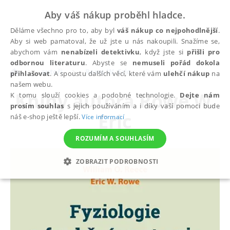
Aby váš nákup proběhl hladce.
Děláme všechno pro to, aby byl
váš nákup co nejpohodlnější
.
Aby si web pamatoval, že už jste u nás nakoupili. Snažíme se,
abychom vám
nenabízeli detektivku
, když jste si
přišli pro
odbornou literaturu
. Abyste se
nemuseli pořád dokola
autoři
Rowe W. Eric
přihlašovat
. A spoustu dalších věcí, které vám
ulehčí nákup
na
našem webu.
Knihy autora
Rowe W.
K tomu slouží cookies a podobné technologie.
Dejte nám
prosím souhlas
s jejich používáním a i díky vaší pomoci bude
Eric
náš e-shop ještě lepší.
Více informací
ROZUMÍM A SOUHLASÍM
ZOBRAZIT PODROBNOSTI
NEZBYTNÉ
ANALYTICKÉ
MARKETINGOVÉ
FUNKČNÍ
NEZAŘAZENÉ SOUBORY