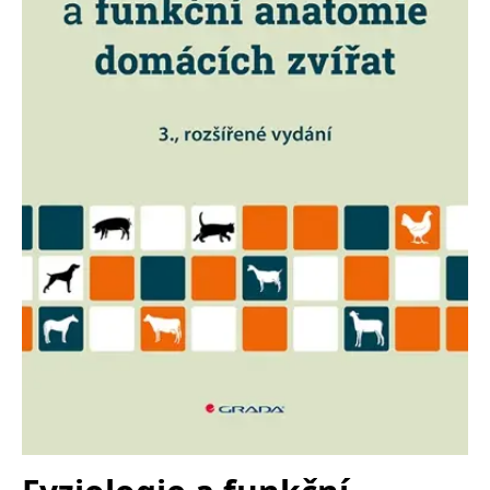
Nezbytné
Analytické
Marketingové
Funkční
Nezařazené soubory
Nezbytně nutné soubory cookie umožňují základní funkce webových
stránek, jako je přihlášení uživatele a správa účtu. Webové stránky nelze
bez nezbytně nutných souborů cookie správně používat.
Provider /
Název
Vyprší
Popis
Doména
CookieScriptConsent
1 měsíc
Tento soubor
CookieScript
cookie
www.grada.cz
používá
služba
Cookie-
Script.com k
zapamatování
předvoleb
souhlasu se
soubory
cookie
návštěvníků.
Je nutné, aby
banner
cookie
Cookie-
Script.com
fungoval