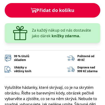
správně.
PHPSESSID
Zavřením
Cookie
PHP.net
Přidat do košíku
prohlížeče
generovaný
www.bambook.cz
aplikacemi
založenými
na jazyce
PHP. Toto je
univerzální
Za každý nákup od nás dostaváte
identifikátor
používaný k
jako dárek
knížky zdarma.
udržování
proměnných
relací
uživatelů.
Obvykle se
jedná o
99 % titulů
Poštovné od
náhodně
skladem
49 Kč
vygenerované
číslo, jeho
Ukázky u
Doprava nad
použití může
být specifické
většiny knih
999 Kč zdarma
pro daný
web, ale
dobrým
příkladem je
Vyluštěte hádanky, které skrývají, co je na skrytém
udržování
přihlášeného
obrázku. Řiďte se barevnými kódy, obrázek pečlivě
stavu
uživatele mezi
vybarvěte a zjistěte, co se na něm skrývá. Nebude to
stránkami.
snadné, vybarvujete, jak nejlépe umíte. Šikovné děti,