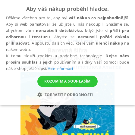
Aby váš nákup proběhl hladce.
Děláme všechno pro to, aby byl
váš nákup co nejpohodlnější
.
Aby si web pamatoval, že už jste u nás nakoupili. Snažíme se,
abychom vám
nenabízeli detektivku
, když jste si
přišli pro
odbornou literaturu
. Abyste se
nemuseli pořád dokola
Všechny knihy
Dětská literatura
přihlašovat
. A spoustu dalších věcí, které vám
ulehčí nákup
na
Barevná šifra
našem webu.
K tomu slouží cookies a podobné technologie.
Dejte nám
Omalovánky pro šikovné děti
prosím souhlas
s jejich používáním a i díky vaší pomoci bude
Farnsworthová Lauren
,
Learmonthová Amanda
náš e-shop ještě lepší.
Více informací
ROZUMÍM A SOUHLASÍM
ZOBRAZIT PODROBNOSTI
NEZBYTNÉ
ANALYTICKÉ
MARKETINGOVÉ
FUNKČNÍ
NEZAŘAZENÉ SOUBORY