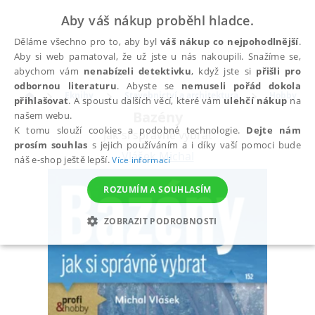
Aby váš nákup proběhl hladce.
Děláme všechno pro to, aby byl
váš nákup co nejpohodlnější
.
Aby si web pamatoval, že už jste u nás nakoupili. Snažíme se,
abychom vám
nenabízeli detektivku
, když jste si
přišli pro
odbornou literaturu
. Abyste se
nemuseli pořád dokola
Eknihy
Stavebnictví a architektura
Hobby
přihlašovat
. A spoustu dalších věcí, které vám
ulehčí nákup
na
Bazény
našem webu.
K tomu slouží cookies a podobné technologie.
Dejte nám
jak si správně vybrat
prosím souhlas
s jejich používáním a i díky vaší pomoci bude
Vlášek Michal
náš e-shop ještě lepší.
Více informací
ROZUMÍM A SOUHLASÍM
ZOBRAZIT PODROBNOSTI
NEZBYTNÉ
ANALYTICKÉ
MARKETINGOVÉ
FUNKČNÍ
NEZAŘAZENÉ SOUBORY