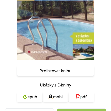
Nezbytné
Analytické
Marketingové
Funkční
Nezařazené soubory
Nezbytně nutné soubory cookie umožňují základní funkce webových
stránek, jako je přihlášení uživatele a správa účtu. Webové stránky nelze
bez nezbytně nutných souborů cookie správně používat.
Provider /
Název
Vyprší
Popis
Doména
CookieScriptConsent
1 měsíc
Tento soubor
CookieScript
cookie
www.grada.cz
používá
služba
Cookie-
Script.com k
Prolistovat knihu
zapamatování
předvoleb
souhlasu se
soubory
Ukázky z E-knihy
cookie
návštěvníků.
Je nutné, aby
banner
epub
mobi
pdf
cookie
Cookie-
Script.com
fungoval