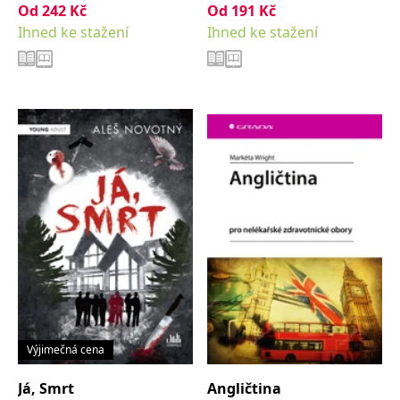
Od
242
Kč
Od
191
Kč
Ihned ke stažení
Ihned ke stažení
Výjimečná cena
Já, Smrt
Angličtina