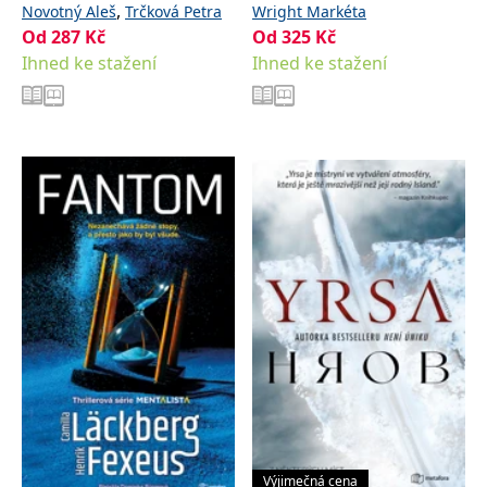
,
Novotný Aleš
Trčková Petra
Wright Markéta
Od
287
Kč
Od
325
Kč
Ihned ke stažení
Ihned ke stažení
Výjimečná cena