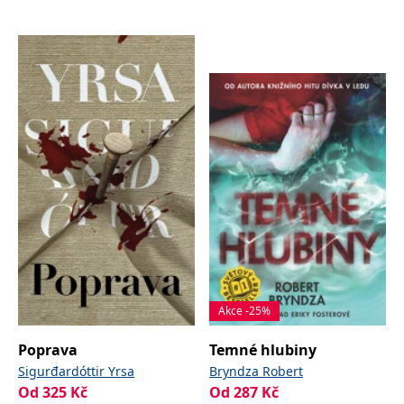
Akce -25%
Poprava
Temné hlubiny
Sigurđardóttir Yrsa
Bryndza Robert
Od
325
Kč
Od
287
Kč