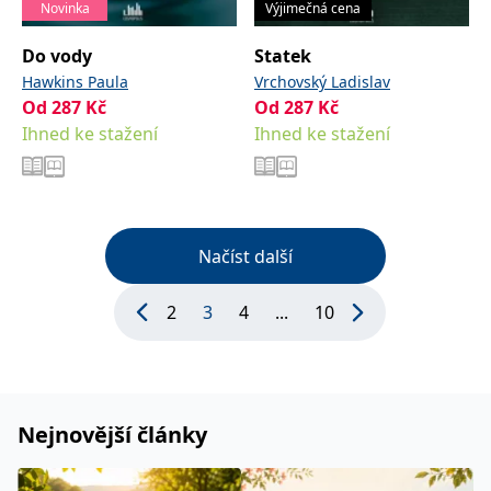
Novinka
Výjimečná cena
Do vody
Statek
Hawkins Paula
Vrchovský Ladislav
Od
287
Kč
Od
287
Kč
Ihned ke stažení
Ihned ke stažení
Načíst další
2
3
4
...
10
Nejnovější články