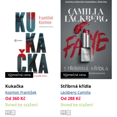
IDE
1 rok
Tento soubor cookie
Google LLC
nastavuje společnost
.doubleclick.net
Doubleclick a provádí
informace o tom, jak
koncový uživatel používá
webové stránky a
jakoukoli reklamu,
kterou koncový uživatel
mohl vidět před
návštěvou uvedeného
webu.
uid
.adform.net
2 měsíce
Tento soubor cookie
poskytuje jednoznačně
přiřazené strojově
generované ID uživatele
a shromažďuje údaje o
aktivitě na webu. Tato
data mohou být
Výjimečná cena
Výjimečná cena
odeslána k analýze a
hlášení třetí straně.
Kukačka
Stříbrná křídla
Kozmon František
Läckberg Camilla
Od
360
Kč
Od
288
Kč
Ihned ke stažení
Ihned ke stažení