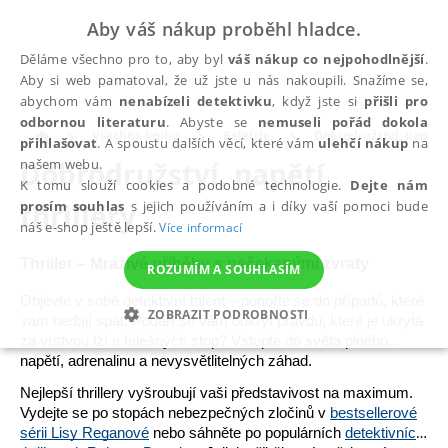
Aby váš nákup proběhl hladce.
Děláme všechno pro to, aby byl
váš nákup co nejpohodlnější
.
Aby si web pamatoval, že už jste u nás nakoupili. Snažíme se,
abychom vám
nenabízeli detektivku
, když jste si
přišli pro
odbornou literaturu
. Abyste se
nemuseli pořád dokola
Všechny knihy
Beletrie
Dobrodružství, napětí, 
přihlašovat
. A spoustu dalších věcí, které vám
ulehčí nákup
na
Dobrodružství, napětí,
našem webu.
K tomu slouží cookies a podobné technologie.
Dejte nám
thrillery
prosím souhlas
s jejich používáním a i díky vaší pomoci bude
náš e-shop ještě lepší.
Více informací
Thriller
– Mrazivé příběhy s nečekanými zvraty
ROZUMÍM A SOUHLASÍM
Objevte v sobě detektivní talent – ponořte se do případů, které
ZOBRAZIT PODROBNOSTI
vám nedají spát. Podaří se vám odkrýt pravdu, které je ukrytá
za vrstvou lží a falešných stop? Vstupte do světa plného
NEZBYTNÉ
ANALYTICKÉ
MARKETINGOVÉ
napětí, adrenalinu a nevysvětlitelných záhad.
FUNKČNÍ
NEZAŘAZENÉ SOUBORY
Nejlepší thrillery
vyšroubují vaši představivost na maximum.
Vydejte se po stopách nebezpečných zločinů v
bestsellerové
sérii Lisy Reganové
nebo sáhněte po populárních
detektivních