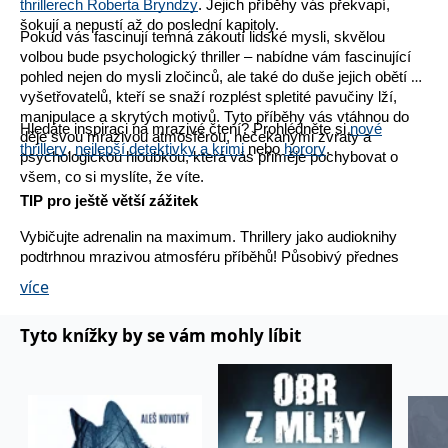
thrillerech
Roberta Bryndzy
. Jejich příběhy vás překvapí,
šokují a nepustí až do poslední kapitoly.
Nezbytné
Analytické
Marketingové
Funkční
Pokud vás fascinují temná zákoutí lidské mysli, skvělou
volbou bude
psychologický thriller –
nabídne vám fascinující
Nezařazené soubory
pohled nejen do mysli zločinců, ale také do duše jejich obětí a
Nezbytně nutné soubory cookie umožňují základní funkce webových
vyšetřovatelů, kteří se snaží rozplést spletité pavučiny lží,
stránek, jako je přihlášení uživatele a správa účtu. Webové stránky nelze
manipulace a skrytých motivů. Tyto příběhy vás vtáhnou do
bez nezbytně nutných souborů cookie správně používat.
Hledáte inspiraci na mrazivé čtení? Prohlédněte si
nové
děje svou mrazivou atmosférou, nečekanými zvraty a
thrillery
,
nejlepší detektivky a krimi
nebo
horory
.
psychologickou hloubkou, která vás přiměje pochybovat o
Provider /
Název
Vyprší
Popis
Doména
všem, co si myslíte, že víte.
TIP pro ještě větší zážitek
CookieScriptConsent
1 měsíc
Tento soubor
CookieScript
cookie
www.grada.cz
používá
Vybičujte adrenalin na maximum.
Thrillery
jako
audioknihy
služba
podtrhnou mrazivou atmosféru příběhů! Působivý přednes
Cookie-
Script.com k
vypravěčů vtáhne do děje tak, že vám bude běhat mráz po
více
zapamatování
zádech. Temné hlasy, dramatické pauzy a gradace napětí
předvoleb
souhlasu se
udělají z poslechu nezapomenutelný zážitek.
soubory
Tyto knížky by se vám mohly líbit
cookie
návštěvníků.
Je nutné, aby
banner
cookie
Cookie-
Script.com
fungoval