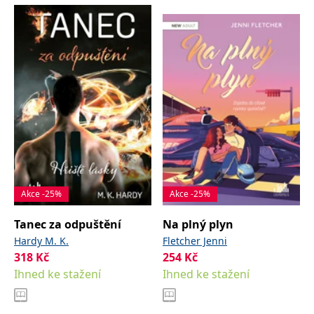
Akce -25%
Akce -25%
Tanec za odpuštění
Na plný plyn
Hardy M. K.
Fletcher Jenni
318
Kč
254
Kč
Ihned ke stažení
Ihned ke stažení