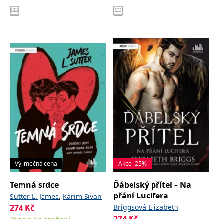
Výjimečná cena
Akce -25%
Temná srdce
Ďábelský přítel – Na
přání Lucifera
,
Sutter L. James
Karim Sivan
274
Kč
Briggsová Elizabeth
274
Kč