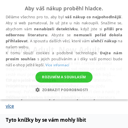
Aby váš nákup proběhl hladce.
Děláme všechno pro to, aby byl
váš nákup co nejpohodlnější
.
Aby si web pamatoval, že už jste u nás nakoupili. Snažíme se,
abychom vám
nenabízeli detektivku
, když jste si
přišli pro
odbornou literaturu
. Abyste se
nemuseli pořád dokola
Eknihy
Beletrie
Young Adult, New Adult
přihlašovat
. A spoustu dalších věcí, které vám
ulehčí nákup
na
Young Adult, New Adult
našem webu.
K tomu slouží cookies a podobné technologie.
Dejte nám
prosím souhlas
s jejich používáním a i díky vaší pomoci bude
Young Adult a New Adult literatura vás zavede do světa
náš e-shop ještě lepší.
Více informací
dospívajících hrdinů, kteří hledají své místo ve světě – na své
cestě musí překonat řadu výzev a často i vnitřních bojů.
ROZUMÍM A SOUHLASÍM
Čekají vás silné příběhy nabité romantikou, přátelstvím,
TIP pro ještě větší zážitek
velkými sny i touhou po dobrodružství.
Proměňte v neobyčejný zážitek třeba i nudnou jízdu
ZOBRAZIT PODROBNOSTI
tramvají. Pořiďte si e-knihy, které vám zpestří den a navíc je
Oblíbeným žánrem mladých čtenářů je fantasy literatura,
můžete mít s sebou kdykoliv a kdekoliv.
NEZBYTNÉ
ANALYTICKÉ
MARKETINGOVÉ
která vám otevře brány do tajemných světů plných
více
neuvěřitelných bytostí a kouzel. Přijměte pozvání autorky
Liz
FUNKČNÍ
NEZAŘAZENÉ SOUBORY
Flanaganové
do světa stínových draků, nebo se vydejte na
Tyto knížky by se vám mohly líbit
výpravu do království elfů s autorkou
Leiou Stoneovou
.
Pokud vás lákají erotické fantasy romány, vsaďte na příběhy