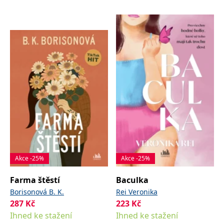
Akce -25%
Akce -25%
Farma štěstí
Baculka
Borisonová B. K.
Rei Veronika
287
Kč
223
Kč
Ihned ke stažení
Ihned ke stažení