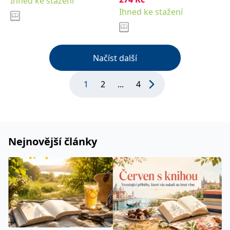
Ihned ke stažení
Ihned ke stažení
Načíst další
1
2
...
4
Nejnovější články