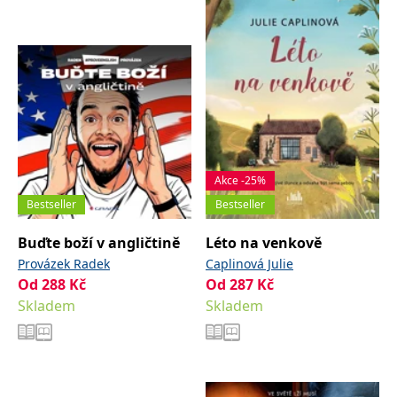
Nezbytné
Analytické
Marketingové
Funkční
Nezařazené soubory
Nezbytně nutné soubory cookie umožňují základní funkce webových
stránek, jako je přihlášení uživatele a správa účtu. Webové stránky nelze
bez nezbytně nutných souborů cookie správně používat.
Provider /
Název
Vyprší
Popis
Doména
CookieScriptConsent
1 měsíc
Tento soubor
CookieScript
Akce -25%
cookie
www.grada.cz
používá
Bestseller
Bestseller
služba
Cookie-
Buďte boží v angličtině
Léto na venkově
Script.com k
zapamatování
Provázek Radek
Caplinová Julie
předvoleb
souhlasu se
Od
288
Kč
Od
287
Kč
soubory
cookie
Skladem
Skladem
návštěvníků.
Je nutné, aby
banner
cookie
Cookie-
Script.com
fungoval