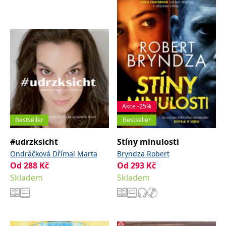
správně.
PHPSESSID
Zavřením
Cookie
PHP.net
prohlížeče
generovaný
www.bambook.cz
aplikacemi
založenými
na jazyce
PHP. Toto je
univerzální
identifikátor
používaný k
udržování
proměnných
relací
uživatelů.
Akce -25%
Obvykle se
jedná o
Bestseller
Bestseller
náhodně
vygenerované
číslo, jeho
#udrzksicht
Stíny minulosti
použití může
být specifické
Ondráčková Dřímal Marta
Bryndza Robert
pro daný
Od
288
Kč
Od
293
Kč
web, ale
dobrým
Skladem
Skladem
příkladem je
udržování
přihlášeného
stavu
uživatele mezi
stránkami.