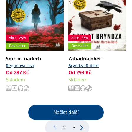
Akce -25%
Akce -25%
Bestseller
Bestseller
Smrtící nádech
Záhadná oběť
Reganová Lisa
Bryndza Robert
Od
287
Kč
Od
293
Kč
Skladem
Skladem
Načíst další
1
2
3