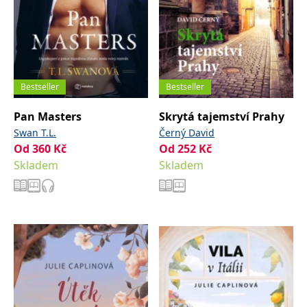
Bestseller
Bestseller
Pan Masters
Skrytá tajemství Prahy
Swan T.L.
Černý David
Od
360
Kč
Od
252
Kč
Skladem
Skladem