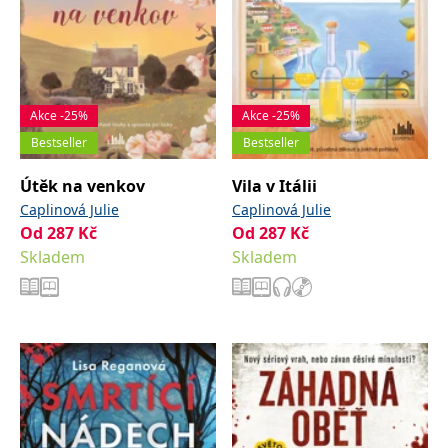
Akce -25%
Akce -25%
Bestseller
Bestseller
Útěk na venkov
Vila v Itálii
Caplinová Julie
Caplinová Julie
Od
287
Kč
Od
287
Kč
Skladem
Skladem