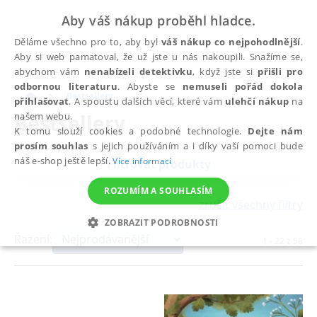
Aby váš nákup proběhl hladce.
Děláme všechno pro to, aby byl
váš nákup co nejpohodlnější
.
Aby si web pamatoval, že už jste u nás nakoupili. Snažíme se,
abychom vám
nenabízeli detektivku
, když jste si
přišli pro
odbornou literaturu
. Abyste se
nemuseli pořád dokola
Bestsellery
přihlašovat
. A spoustu dalších věcí, které vám
ulehčí nákup
na
Bestsellery
našem webu.
K tomu slouží cookies a podobné technologie.
Dejte nám
prosím souhlas
s jejich používáním a i díky vaší pomoci bude
náš e-shop ještě lepší.
Více informací
Filtrovat produkty
ROZUMÍM A SOUHLASÍM
zrušit všechny filtry
ZOBRAZIT PODROBNOSTI
Řazení:
1
-
22
z
58
NEZBYTNÉ
ANALYTICKÉ
MARKETINGOVÉ
FUNKČNÍ
NEZAŘAZENÉ SOUBORY