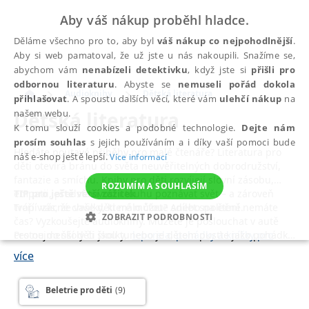
Aby váš nákup proběhl hladce.
Děláme všechno pro to, aby byl
váš nákup co nejpohodlnější
.
Aby si web pamatoval, že už jste u nás nakoupili. Snažíme se,
abychom vám
nenabízeli detektivku
, když jste si
přišli pro
odbornou literaturu
. Abyste se
nemuseli pořád dokola
Audioknihy
Dětská literatura
přihlašovat
. A spoustu dalších věcí, které vám
ulehčí nákup
na
Dětská literatura
našem webu.
K tomu slouží cookies a podobné technologie.
Dejte nám
prosím souhlas
s jejich používáním a i díky vaší pomoci bude
Hledáte poutavé příběhy pro malé čtenáře? Literatura pro
náš e-shop ještě lepší.
Více informací
děti otevírá bránu do světa neuvěřitelných dobrodružství,
fantazie a smíchu. Knihy pro děti rozvíjejí slovní zásobu,
ROZUMÍM A SOUHLASÍM
empatii, představivost i touhu poznávat svět – a zároveň
TIP pro ještě větší zážitek
tvoří vzácné chvilky, které můžete sdílet společně.
Trápí vás, že vaše děti málo čtou? Anebo na čtení nemáte
ZOBRAZIT PODROBNOSTI
čas? Vyzkoušejte audioknihy. Můžete je poslouchat v autě
Pro nejmenší děti jsou tu
cestou do školy či školky, nebo je dětem pusťte jako pohádky
leporela
,
pohádky a knížky pro
NEZBYTNÉ
ANALYTICKÉ
MARKETINGOVÉ
první čtení
na dobrou noc.
, které zvou do světa pohádek a probouzí lásku ke
více
čtení.
FUNKČNÍ
NEZAŘAZENÉ SOUBORY
Malé dobrodruhy potěší
napínavé knihy
a
fantasy literatura
Beletrie pro děti
(9)
plná magie a kouzelných bytostí. Malým vědcům a zvídavým