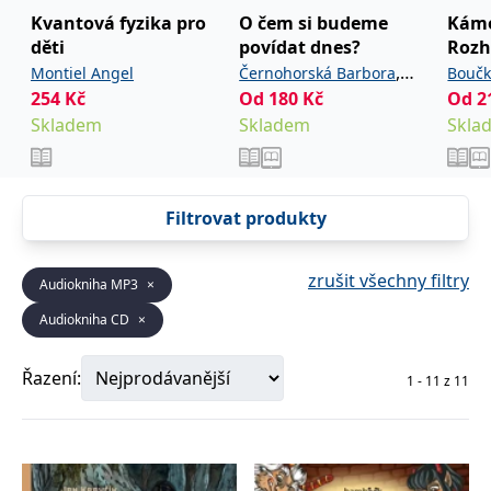
správně.
Kvantová fyzika pro
O čem si budeme
Kámo
PHPSESSID
Zavřením
Cookie
PHP.net
děti
povídat dnes?
Rozh
prohlížeče
generovaný
www.bambook.cz
,
aplikacemi
Montiel Angel
Černohorská Barbora
Boučk
založenými
254
Kč
Od
180
Kč
Od
2
Šebková Pavla
na jazyce
PHP. Toto je
Skladem
Skladem
Skla
univerzální
identifikátor
používaný k
udržování
proměnných
relací
Filtrovat produkty
uživatelů.
Obvykle se
jedná o
náhodně
zrušit všechny filtry
Audiokniha MP3
×
vygenerované
číslo, jeho
použití může
Audiokniha CD
×
být specifické
pro daný
web, ale
Řazení:
dobrým
1
-
11
z
11
příkladem je
udržování
přihlášeného
stavu
uživatele mezi
stránkami.