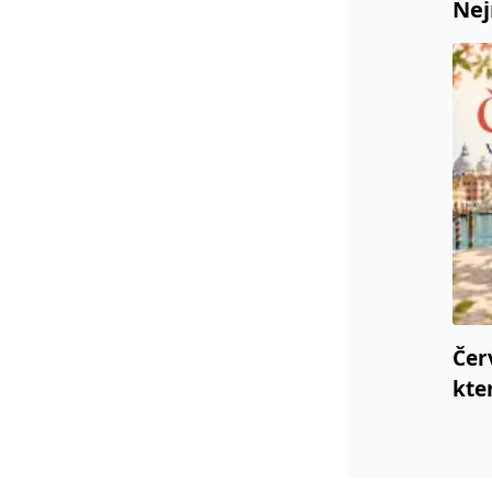
Nej
Čer
kte