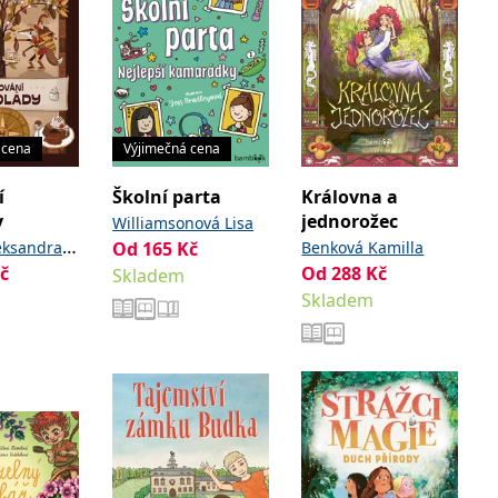
 cena
Výjimečná cena
í
Školní parta
Královna a
y
jednorožec
Williamsonová Lisa
,
eksandra
Od
165
Kč
Benková Kamilla
č
Od
288
Kč
eksandra
Skladem
Skladem