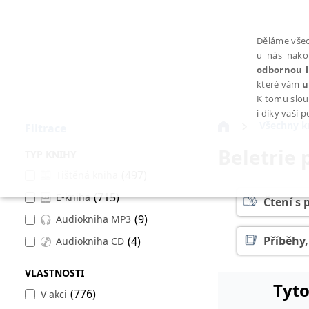
Děláme všec
u nás nako
odbornou l
které vám
u
K tomu slou
i díky vaší 
Všechny k
Filtrace
Beletrie 
TYP KNIHY
(497)
Tištěná kniha
(715)
E-kniha
NEZBYTNÉ
Čtení s
(9)
Audiokniha MP3
Příběhy,
(4)
Audiokniha CD
VLASTNOSTI
Tyto
Nezbytně nutné soubory cookie umožňují základní funkce webovýc
(776)
V akci
Provider /