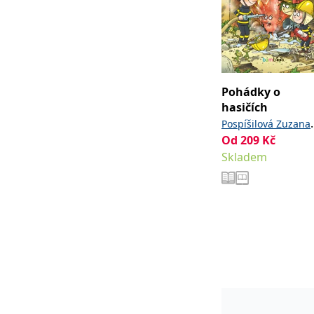
Pohádky o
hasičích
,
Pospíšilová Zuzana
Od
209
Kč
Pospíchal Josef
Skladem