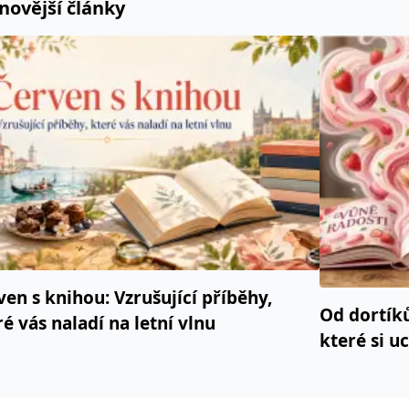
novější články
ven s knihou: Vzrušující příběhy,
Od dortík
ré vás naladí na letní vlnu
které si u