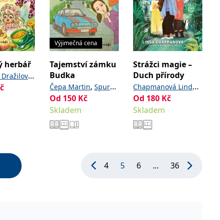
Výjimečná cena
ý herbář
Tajemství zámku
Strážci magie –
Budka
Duch přírody
 Dražilová
,
,
č
Čepa Martin
Spurná
Chapmanová Linda
oželuhová
Od
150
Kč
Od
180
Kč
Karin
Giangová Hoang
Skladem
Skladem
4
5
6
...
36