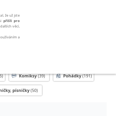
l, že už jste
si
přišli pro
dalších věcí,
 používáním a
AŘAZENÉ SOUBORY
6)
Komiksy
(39)
Pohádky
(191)
ničky, písničky
(50)
bytně nutných souborů cookie správně používat.