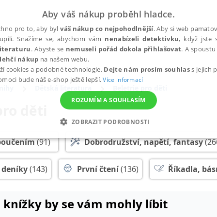
Aby váš nákup proběhl hladce.
hno pro to, aby byl
váš nákup co nejpohodlnější
. Aby si web pamatova
upili. Snažíme se, abychom vám
nenabízeli detektivku
, když jste 
iteraturu
. Abyste se
nemuseli pořád dokola přihlašovat
. A spoustu 
lehčí nákup
na našem webu.
ží cookies a podobné technologie.
Dejte nám prosím souhlas
s jejich
pomoci bude náš e-shop ještě lepší.
Více informací
nihy
Dětská literatura
Beletrie pro děti
ROZUMÍM A SOUHLASÍM
pro děti
ZOBRAZIT PODROBNOSTI
ANALYTICKÉ
MARKETINGOVÉ
FUNKČNÍ
NEZ
 poučením
(91)
Dobrodružství, napětí, fantasy
(26
 deníky
(143)
První čtení
(136)
Říkadla, bás
Nezbytné
Analytické
Marketingové
Funkční
Nezařazené soubory
 knížky by se vám mohly líbit
h stránek, jako je přihlášení uživatele a správa účtu. Webové stránky nelze bez nez