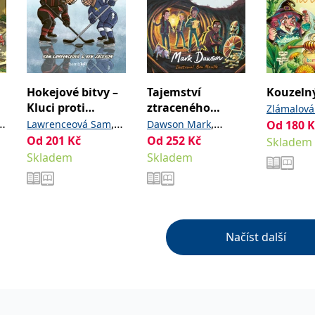
Hokejové bitvy –
Tajemství
Kouzeln
Kluci proti
ztraceného
Zlámalová
holkám
pokladu – Parta
,
,
Lawrenceová Sam
Dawson Mark
Od
180
,
K
Sandra
K
malých detektivů
Od
201
Kč
Od
252
Kč
Jackson Ben
Mantle Ben
Skladem
Marie
Skladem
Skladem
Načíst další