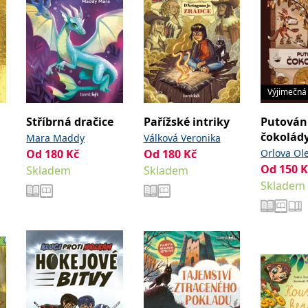
Výjimečná
Stříbrná dračice
Pařížské intriky
Putován
čokolád
Mara Maddy
Válková Veronika
Od
180
Kč
Od
180
Kč
Orlova Ol
Od
150
K
Skladem
Skladem
Dikaia Ol
Skladem