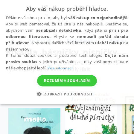
Aby váš nákup proběhl hladce.
Děláme všechno pro to, aby byl
váš nákup co nejpohodlnější
.
Aby si web pamatoval, že už jste u nás nakoupili. Snažíme se,
abychom vám
nenabízeli detektivku
, když jste si
přišli pro
odbornou literaturu
. Abyste se
nemuseli pořád dokola
Všechny knihy
Dětská literatura
Beletrie pro d
přihlašovat
. A spoustu dalších věcí, které vám
ulehčí nákup
na
Říkadla, básničky, písničky
našem webu.
K tomu slouží cookies a podobné technologie.
Dejte nám
prosím souhlas
s jejich používáním a i díky vaší pomoci bude
náš e-shop ještě lepší.
Více informací
Tyto knížky by se vám mohly líbit
ROZUMÍM A SOUHLASÍM
ZOBRAZIT PODROBNOSTI
NEZBYTNÉ
ANALYTICKÉ
MARKETINGOVÉ
FUNKČNÍ
NEZAŘAZENÉ SOUBORY