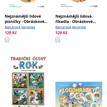
Nejznámější lidové
Nejznámější lidová
písničky - Obrázkové
říkadla - Obrázkové
čtení
čtení
Balcarová Veronika
Balcarová Veronika
129
Kč
129
Kč