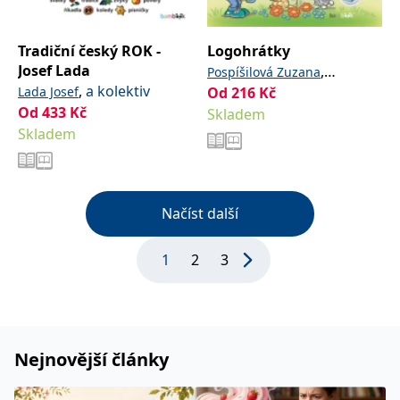
Tradiční český ROK -
Logohrátky
Josef Lada
,
Pospíšilová Zuzana
,
a kolektiv
Lada Josef
Od
216
Kč
Študlarová Zdeňka
Od
433
Kč
Skladem
Skladem
Načíst další
1
2
3
Nejnovější články