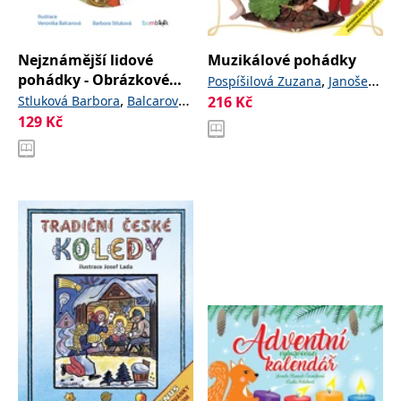
Nejznámější lidové
Muzikálové pohádky
pohádky - Obrázkové
,
Pospíšilová Zuzana
Janošek
čtení
,
Stluková Barbora
Balcarová
216
Kč
Jaroslav
129
Kč
Veronika