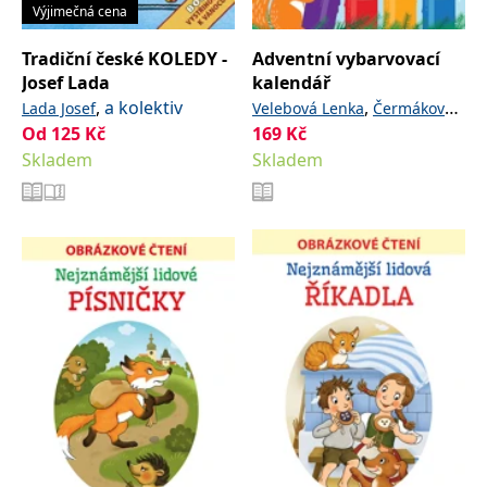
Výjimečná cena
Tradiční české KOLEDY -
Adventní vybarvovací
Josef Lada
kalendář
,
a kolektiv
,
Lada Josef
Velebová Lenka
Čermáková
Od
125
Kč
169
Kč
Hannah Jarmila
Skladem
Skladem