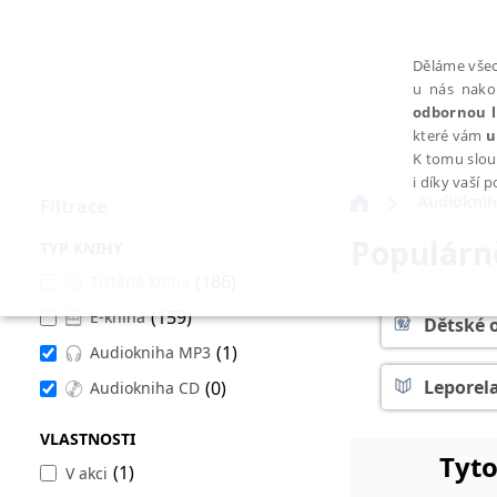
Děláme všec
u nás nako
odbornou l
které vám
u
K tomu slou
i díky vaší 
Audioknih
Filtrace
Populárn
TYP KNIHY
(186)
Tištěná kniha
(159)
E-kniha
NEZBYTNÉ
Dětské 
(1)
Audiokniha MP3
Leporel
(0)
Audiokniha CD
VLASTNOSTI
Tyto
Nezbytně nutné soubory cookie umožňují základní funkce webovýc
(1)
V akci
Provider /