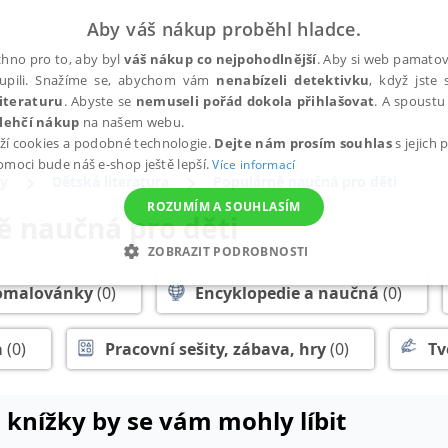
Aby váš nákup proběhl hladce.
hno pro to, aby byl
váš nákup co nejpohodlnější
. Aby si web pamatova
upili. Snažíme se, abychom vám
nenabízeli detektivku
, když jste 
iteraturu
. Abyste se
nemuseli pořád dokola přihlašovat
. A spoustu 
lehčí nákup
na našem webu.
ží cookies a podobné technologie.
Dejte nám prosím souhlas
s jejich
pomoci bude náš e-shop ještě lepší.
Více informací
y
Dětská literatura
Populárně naučná pro děti
ROZUMÍM A SOUHLASÍM
ě naučná pro děti
ZOBRAZIT PODROBNOSTI
ANALYTICKÉ
MARKETINGOVÉ
FUNKČNÍ
NEZ
omalovánky
(0)
Encyklopedie a naučná
(0)
a
(0)
Pracovní sešity, zábava, hry
(0)
Tv
Nezbytné
Analytické
Marketingové
Funkční
Nezařazené soubory
 knížky by se vám mohly líbit
h stránek, jako je přihlášení uživatele a správa účtu. Webové stránky nelze bez nez