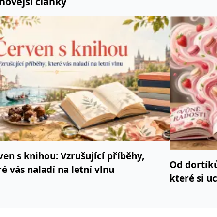
novější články
ie je v Microsoftu široce používán jako jedinečný identifikátor uživatele. Lze jej nasta
 mnoha různými doménami společnosti Microsoft, což umožňuje sledování uživatelů.
žný název souboru cookie, ale pokud je nalezen jako soubor cookie relace, bude pravd
okie nastavuje společnost Doubleclick a provádí informace o tom, jak koncový uživate
idět před návštěvou uvedeného webu.
ookie první strany společnosti Microsoft MSN, který používáme k měření používání web
ookie využívaný společností Microsoft Bing Ads a je sledovacím souborem cookie. Umož
kie nastavuje společnost DoubleClick (kterou vlastní společnost Google), aby zjistila
ven s knihou: Vzrušující příběhy,
Od dortík
ré vás naladí na letní vlnu
okie nastavuje společnost Doubleclick a provádí informace o tom, jak koncový uživate
idět před návštěvou uvedeného webu.
které si u
okie poskytuje jednoznačně přiřazené strojově generované ID uživatele a shromažďuje
 třetí straně.