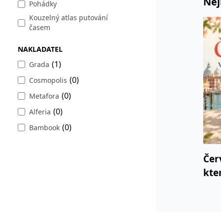
Nej
Pohádky
web.
Corporation
.grada.cz
Kouzelný atlas putování
časem
MUID
1 rok
Tento soubor cook
Microsoft
synchronizuje s
Corporation
.clarity.ms
NAKLADATEL
sid
.seznam.cz
1 měsíc
Toto je velmi bě
(1)
Grada
_gcl_au
3 měsíce
Tento soubor co
Google LLC
uživatel mohl v
.grada.cz
(0)
Cosmopolis
MR
7 dní
Toto je soubor c
Microsoft
(0)
Metafora
Corporation
.c.bing.com
(0)
Alferia
_uetvid
1 rok
Toto je soubor c
Microsoft
(0)
Bambook
náš web.
Corporation
.grada.cz
test_cookie
15 minut
Tento soubor coo
Google LLC
Čer
.doubleclick.net
kte
IDE
1 rok
Tento soubor co
Google LLC
uživatel mohl v
.doubleclick.net
uid
.adform.net
2 měsíce
Tento soubor co
analýze a hlášení