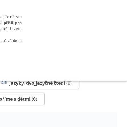
l, že už jste
si
přišli pro
dalších věcí,
 používáním a
AŘAZENÉ SOUBORY
Jazyky, dvojjazyčné čtení
(0)
oříme s dětmi
(0)
bytně nutných souborů cookie správně používat.