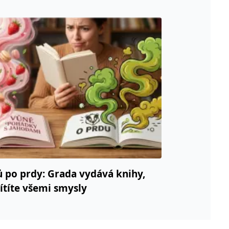
vit pomocí vložených skriptů Microsoft. Široce se věří, že se
ěpodobně použit jako pro správu stavu relace.
l používá webové stránky a jakoukoli reklamu, kterou koncový
u pro interní analýzu.
ňuje nám komunikovat s uživatelem, který již dříve navštívil
, zda prohlížeč návštěvníka webu podporuje soubory cookie.
ů po prdy: Grada vydává knihy,
l používá webové stránky a jakoukoli reklamu, kterou koncový
cítíte všemi smysly
 údaje o aktivitě na webu. Tato data mohou být odeslána k