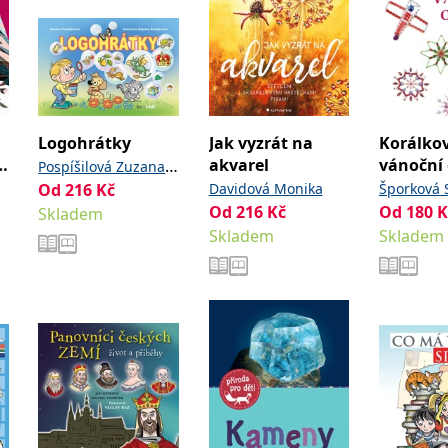
Logohrátky
Jak vyzrát na
Korálko
á
akvarel
vánoční
,
Pospíšilová Zuzana
Od
216
Kč
Davidová Monika
Šporková 
Študlarová Zdeňka
Od
216
Kč
Od
180
K
Skladem
Skladem
Skladem