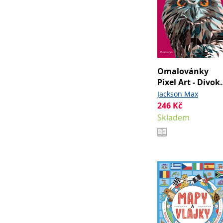
Omalovánky
Pixel Art - Divok
zvířata
Jackson Max
246
Kč
Skladem