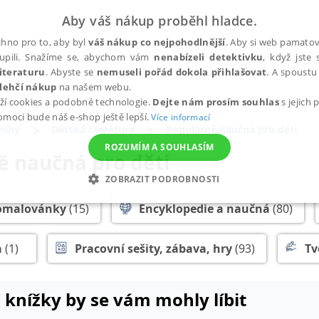
Aby váš nákup proběhl hladce.
hno pro to, aby byl
váš nákup co nejpohodlnější
. Aby si web pamatova
upili. Snažíme se, abychom vám
nenabízeli detektivku
, když jste 
iteraturu
. Abyste se
nemuseli pořád dokola přihlašovat
. A spoustu 
lehčí nákup
na našem webu.
ží cookies a podobné technologie.
Dejte nám prosím souhlas
s jejich
pomoci bude náš e-shop ještě lepší.
Více informací
nihy
Dětská literatura
Populárně naučná pro děti
ROZUMÍM A SOUHLASÍM
ě naučná pro děti
ZOBRAZIT PODROBNOSTI
ANALYTICKÉ
MARKETINGOVÉ
FUNKČNÍ
NEZ
omalovánky
(15)
Encyklopedie a naučná
(80)
a
(1)
Pracovní sešity, zábava, hry
(93)
Tv
Nezbytné
Analytické
Marketingové
Funkční
Nezařazené soubory
 knížky by se vám mohly líbit
h stránek, jako je přihlášení uživatele a správa účtu. Webové stránky nelze bez nez