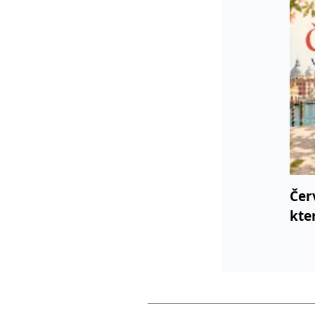
Čer
kte