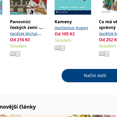
Panovníci
Kameny
Co má v
českých zemí -
správný
Hochleitner Rupert
život a příběhy
,
Vaněček Michal
Od
195
Kč
Vaněček M
Od
216
Kč
,
Od
252
K
Kvirenc Jan
Ráž
Skladem
Václav
Skladem
Skladem
Václav
Načíst další
novější články