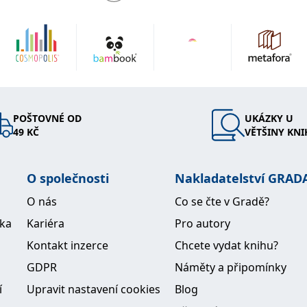
POŠTOVNÉ OD
UKÁZKY U
49 KČ
VĚTŠINY KNI
O společnosti
Nakladatelství GRAD
O nás
Co se čte v Gradě?
ika
Kariéra
Pro autory
Kontakt inzerce
Chcete vydat knihu?
GDPR
Náměty a připomínky
í
Upravit nastavení cookies
Blog