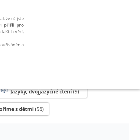
l, že už jste
si
přišli pro
dalších věcí,
 používáním a
AŘAZENÉ SOUBORY
Jazyky, dvojjazyčné čtení
(9)
oříme s dětmi
(56)
bytně nutných souborů cookie správně používat.