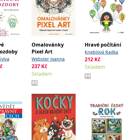
vé
Omalovánky
Hravé počítání
 ozdoby
Pixel Art
Kneblová Radka
Sylva
Webster Joanna
212
Kč
č
237
Kč
Skladem
Skladem