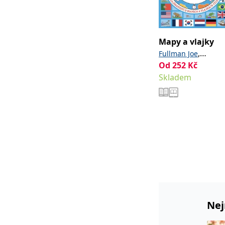
Mapy a vlajky
,
Fullman Joe
Od
252
Kč
Rowland Andy
Skladem
Nej