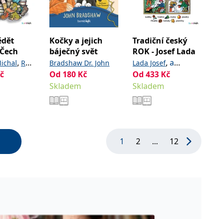
ědět
Kočky a jejich
Tradiční český
 Čech
báječný svět
ROK - Josef Lada
,
,
a
ichal
Ráž
Bradshaw Dr. John
Lada Josef
č
Od
180
Kč
kolektiv
Od
433
Kč
Skladem
Skladem
1
2
...
12