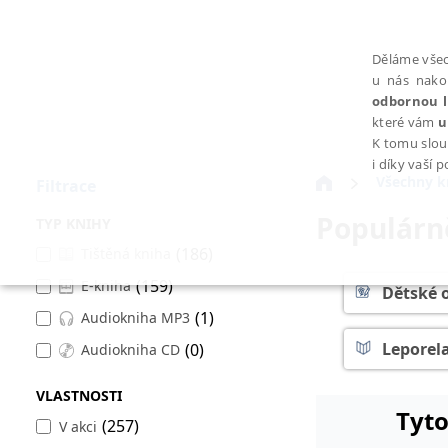
Děláme všec
u nás nako
odbornou l
které vám
u
K tomu slou
i díky vaší 
Všechny k
Filtrace
Populárn
TYP KNIHY
(186)
Tištěná kniha
(159)
E-kniha
NEZBYTNÉ
Dětské 
(1)
Audiokniha MP3
Leporel
(0)
Audiokniha CD
VLASTNOSTI
Tyto
Nezbytně nutné soubory cookie umožňují základní funkce webovýc
(257)
V akci
Provider /