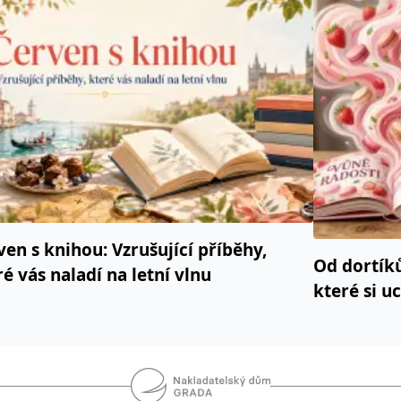
ven s knihou: Vzrušující příběhy,
Od dortík
ré vás naladí na letní vlnu
které si u