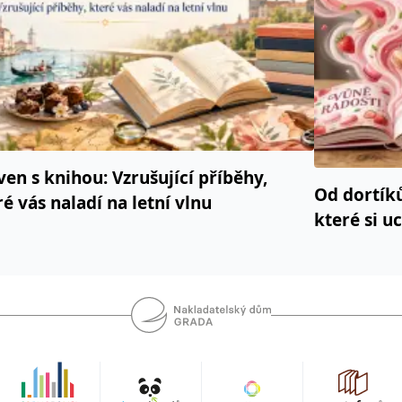
ven s knihou: Vzrušující příběhy,
Od dortík
ré vás naladí na letní vlnu
které si u