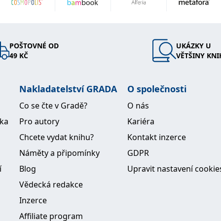
POŠTOVNÉ OD
UKÁZKY U
49 KČ
VĚTŠINY KNI
Nakladatelství GRADA
O společnosti
Co se čte v Gradě?
O nás
ika
Pro autory
Kariéra
Chcete vydat knihu?
Kontakt inzerce
Náměty a připomínky
GDPR
í
Blog
Upravit nastavení cookie
Vědecká redakce
Inzerce
Affiliate program