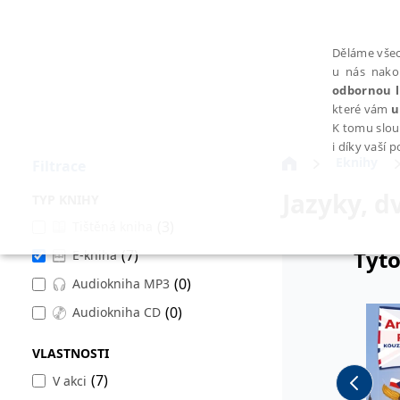
Děláme všec
u nás nako
odbornou l
které vám
u
K tomu slou
i díky vaší 
Eknihy
Filtrace
Jazyky, d
TYP KNIHY
(3)
Tištěná kniha
Tyto
(7)
E-kniha
NEZBYTNÉ
(0)
Audiokniha MP3
(0)
Audiokniha CD
VLASTNOSTI
Nezbytně nutné soubory cookie umožňují základní funkce webovýc
(7)
V akci
Provider /