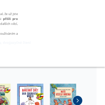
l, že už jste
si
přišli pro
dalších věcí,
 používáním a
y, dvojjazyčné čtení
AŘAZENÉ SOUBORY
bytně nutných souborů cookie správně používat.