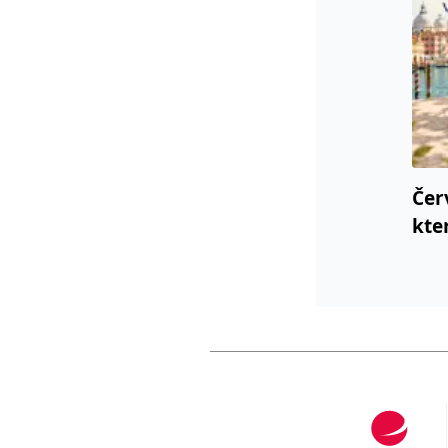
Čer
kte