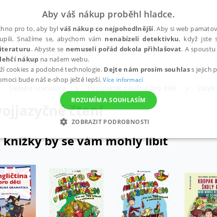
Aby váš nákup proběhl hladce.
hno pro to, aby byl
váš nákup co nejpohodlnější
. Aby si web pamatova
upili. Snažíme se, abychom vám
nenabízeli detektivku
, když jste 
iteraturu
. Abyste se
nemuseli pořád dokola přihlašovat
. A spoustu 
lehčí nákup
na našem webu.
ží cookies a podobné technologie.
Dejte nám prosím souhlas
s jejich
pomoci bude náš e-shop ještě lepší.
Více informací
Dětská literatura
Populárně naučná pro děti
Jazyk
ROZUMÍM A SOUHLASÍM
vojjazyčné čtení
ZOBRAZIT PODROBNOSTI
 knížky by se vám mohly líbit
ANALYTICKÉ
MARKETINGOVÉ
FUNKČNÍ
NEZ
Nezbytné
Analytické
Marketingové
Funkční
Nezařazené soubory
h stránek, jako je přihlášení uživatele a správa účtu. Webové stránky nelze bez nez