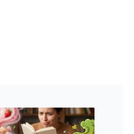
vit pomocí vložených skriptů Microsoft. Široce se věří, že se
ěpodobně použit jako pro správu stavu relace.
l používá webové stránky a jakoukoli reklamu, kterou koncový
u pro interní analýzu.
ňuje nám komunikovat s uživatelem, který již dříve navštívil
, zda prohlížeč návštěvníka webu podporuje soubory cookie.
l používá webové stránky a jakoukoli reklamu, kterou koncový
 údaje o aktivitě na webu. Tato data mohou být odeslána k