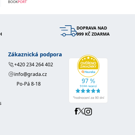
DOPRAVA NAD
H
999 KČ ZDARMA
Zákaznická podpora
+420 234 264 402
info@grada.cz
Po-Pá 8-18
s