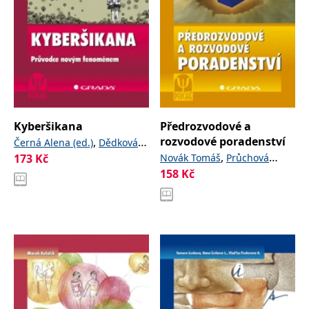
Kyberšikana
Předrozvodové a
rozvodové poradenství
,
Černá Alena (ed.)
Dědková
,
173
Kč
,
,
Novák Tomáš
Průchová
Lenka
Macháčková Hana
158
Kč
,
Bohumila
Ševčíková Anna
Šmahel
David