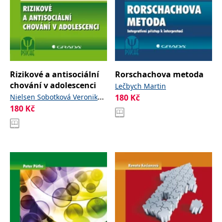
Rizikové a antisociální
Rorschachova metoda
chování v adolescenci
Lečbych Martin
,
Nielsen Sobotková Veronika
180
Kč
a kolektiv
180
Kč