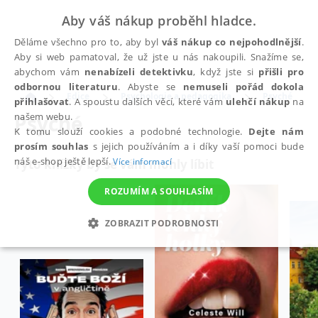
Aby váš nákup proběhl hladce.
Děláme všechno pro to, aby byl
váš nákup co nejpohodlnější
.
Aby si web pamatoval, že už jste u nás nakoupili. Snažíme se,
abychom vám
nenabízeli detektivku
, když jste si
přišli pro
odbornou literaturu
. Abyste se
nemuseli pořád dokola
Edice
Psychologie a pedagogika
Psyché
přihlašovat
. A spoustu dalších věcí, které vám
ulehčí nákup
na
Psyché
našem webu.
K tomu slouží cookies a podobné technologie.
Dejte nám
prosím souhlas
s jejich používáním a i díky vaší pomoci bude
náš e-shop ještě lepší.
Více informací
Tyto knížky by se vám mohly líbit
ROZUMÍM A SOUHLASÍM
ZOBRAZIT PODROBNOSTI
NEZBYTNÉ
ANALYTICKÉ
MARKETINGOVÉ
FUNKČNÍ
NEZAŘAZENÉ SOUBORY