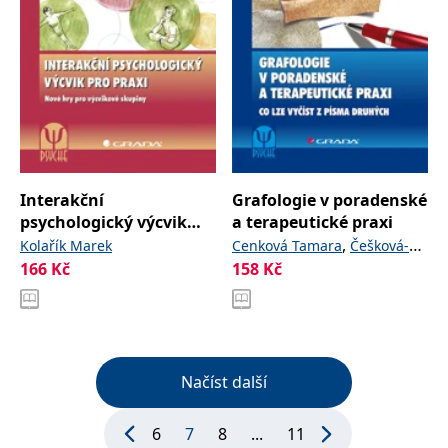
Interakční
Grafologie v poradenské
psychologický výcvik
a terapeutické praxi
pro praxi
,
Kolařík Marek
Cenková Tamara
Češková-
166
Kč
158
Kč
,
Lukášová Dana
Fischerová-
Katzerová Vlaďka
Načíst další
6
7
8
...
11