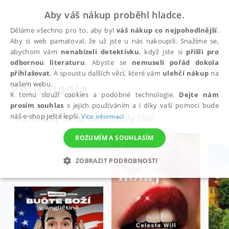
Aby váš nákup proběhl hladce.
Děláme všechno pro to, aby byl
váš nákup co nejpohodlnější
.
Aby si web pamatoval, že už jste u nás nakoupili. Snažíme se,
abychom vám
nenabízeli detektivku
, když jste si
přišli pro
odbornou literaturu
. Abyste se
nemuseli pořád dokola
Edice
Společenské vědy, historie
Politologie
přihlašovat
. A spoustu dalších věcí, které vám
ulehčí nákup
na
Politologie
našem webu.
K tomu slouží cookies a podobné technologie.
Dejte nám
prosím souhlas
s jejich používáním a i díky vaší pomoci bude
náš e-shop ještě lepší.
Více informací
Tyto knížky by se vám mohly líbit
ROZUMÍM A SOUHLASÍM
ZOBRAZIT PODROBNOSTI
NEZBYTNÉ
ANALYTICKÉ
MARKETINGOVÉ
FUNKČNÍ
NEZAŘAZENÉ SOUBORY