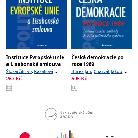
Instituce Evropské unie
Česká demokracie po
a Lisabonská smlouva
roce 1989
,
,
,
Šlosarčík Ivo
Kasáková
Bureš Jan
Charvát Jakub
267
Kč
,
a kolektiv
505
Kč
,
Zuzana
Just Petr
Štefek Martin