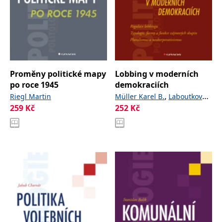
Proměny politické mapy
Lobbing v moderních
po roce 1945
demokraciích
,
Riegl Martin
Müller Karel B.
Laboutková
259
Kč
252
Kč
,
Šárka
Vymětal Petr