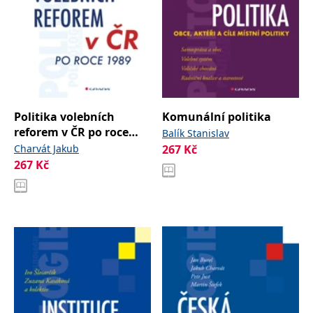
Politika volebních
Komunální politika
reforem v ČR po roce
Balík Stanislav
1989
Charvát Jakub
267
Kč
267
Kč