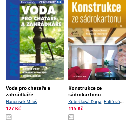
Voda pro chataře a
Konstrukce ze
zahrádkáře
sádrokartonu
,
Hanousek Miloš
Kubečková Darja
Halířová
127
Kč
115
Kč
Marcela