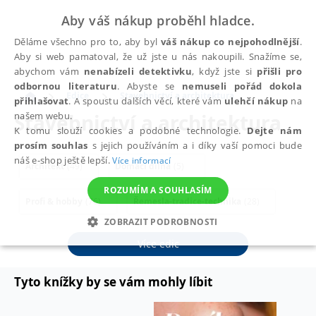
Aby váš nákup proběhl hladce.
Děláme všechno pro to, aby byl
váš nákup co nejpohodlnější
.
Aby si web pamatoval, že už jste u nás nakoupili. Snažíme se,
abychom vám
nenabízeli detektivku
, když jste si
přišli pro
odbornou literaturu
. Abyste se
nemuseli pořád dokola
Edice
Stavebnictví a architektura
přihlašovat
. A spoustu dalších věcí, které vám
ulehčí nákup
na
Stavebnictví a architektura
našem webu.
K tomu slouží cookies a podobné technologie.
Dejte nám
prosím souhlas
s jejich používáním a i díky vaší pomoci bude
náš e-shop ještě lepší.
Více informací
Architekt
(49)
Domácí dílna
(5)
ROZUMÍM A SOUHLASÍM
Profi & hobby
(76)
Řemesla-tradice-technika
(28)
ZOBRAZIT PODROBNOSTI
Stavitel
(63)
Studium
(4)
Více edic
NEZBYTNÉ
ANALYTICKÉ
MARKETINGOVÉ
FUNKČNÍ
NEZAŘAZENÉ SOUBORY
Tyto knížky by se vám mohly líbit