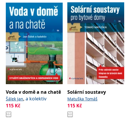
Voda v domě a na chatě
Solární soustavy
,
a kolektiv
Šálek Jan
Matuška Tomáš
115
Kč
115
Kč