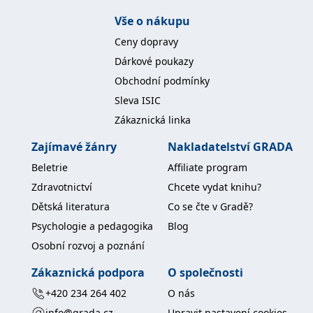
Vše o nákupu
Ceny dopravy
Dárkové poukazy
Obchodní podmínky
Sleva ISIC
Zákaznická linka
Zajímavé žánry
Nakladatelství GRADA
Beletrie
Affiliate program
Zdravotnictví
Chcete vydat knihu?
Dětská literatura
Co se čte v Gradě?
Psychologie a pedagogika
Blog
Osobní rozvoj a poznání
Zákaznická podpora
O společnosti
+420 234 264 402
O nás
info@grada.cz
Upravit nastavení cookies