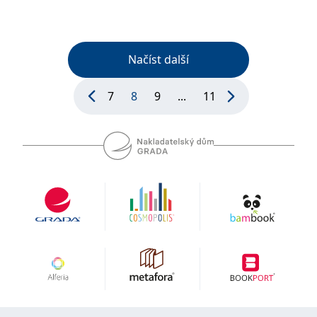
Načíst další
7
8
9
...
11