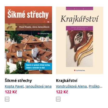
Šikmé střechy
Krajkářství
,
,
Kopta Pavel
Janoušková Jana
Vondrušková Alena
Prošková
122
Kč
122
Kč
Iva