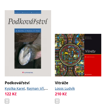
Podkovářství
Vitráže
,
,
Kysilka Karel
Rajman Jiří
Losos Ludvík
122
Kč
210
Kč
Vítek Zdeněk