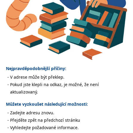
Nezbytné
Analytické
Marketingové
Funkční
Nezařazené soubory
Nezbytně nutné soubory cookie umožňují základní funkce webových
stránek, jako je přihlášení uživatele a správa účtu. Webové stránky nelze
bez nezbytně nutných souborů cookie správně používat.
Provider /
Název
Vyprší
Popis
Doména
CookieScriptConsent
1 měsíc
Tento soubor
CookieScript
cookie
www.grada.cz
Nejpravděpodobnější příčiny:
používá
služba
V adrese může být překlep.
Cookie-
Script.com k
Pokud jste klepli na odkaz, je možné, že není
zapamatování
předvoleb
aktualizovaný.
souhlasu se
soubory
cookie
Můžete vyzkoušet následující možnosti:
návštěvníků.
Je nutné, aby
Zadejte adresu znovu.
banner
cookie
Přejděte zpět na předchozí stránku
Cookie-
Script.com
Vyhledejte požadované informace.
fungoval