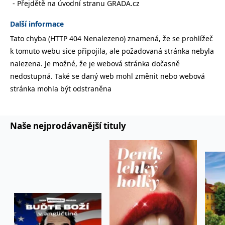
Přejdětě na úvodní stranu GRADA.cz
správně.
PHPSESSID
Zavřením
Cookie
PHP.net
Další informace
prohlížeče
generovaný
www.bambook.cz
aplikacemi
Tato chyba (HTTP 404 Nenalezeno) znamená, že se prohlížeč
založenými
na jazyce
k tomuto webu sice připojila, ale požadovaná stránka nebyla
PHP. Toto je
univerzální
nalezena. Je možné, že je webová stránka dočasně
identifikátor
používaný k
nedostupná. Také se daný web mohl změnit nebo webová
udržování
stránka mohla být odstraněna
proměnných
relací
uživatelů.
Obvykle se
jedná o
náhodně
Naše nejprodávanější tituly
vygenerované
číslo, jeho
použití může
být specifické
pro daný
web, ale
dobrým
příkladem je
udržování
přihlášeného
stavu
uživatele mezi
stránkami.