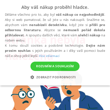
Aby váš nákup proběhl hladce.
Děláme všechno pro to, aby byl
váš nákup co nejpohodlnější
.
Aby si web pamatoval, že už jste u nás nakoupili. Snažíme se,
abychom vám
nenabízeli detektivku
, když jste si
přišli pro
odbornou literaturu
. Abyste se
nemuseli pořád dokola
Stránka nebyla
přihlašovat
. A spoustu dalších věcí, které vám
ulehčí nákup
na
našem webu.
K tomu slouží cookies a podobné technologie.
Dejte nám
nalezena
prosím souhlas
s jejich používáním a i díky vaší pomoci bude
náš e-shop ještě lepší.
Více informací
ROZUMÍM A SOUHLASÍM
ZOBRAZIT PODROBNOSTI
NEZBYTNÉ
ANALYTICKÉ
MARKETINGOVÉ
FUNKČNÍ
NEZAŘAZENÉ SOUBORY