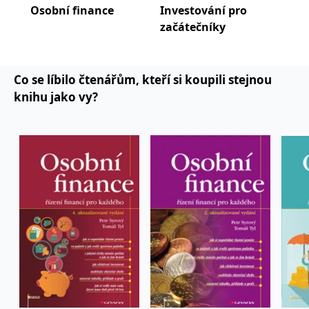
koncový uživatel používá
Osobní finance
Investování pro
Inv
webové stránky a
začátečníky
zač
jakoukoli reklamu,
kterou koncový uživatel
mohl vidět před
návštěvou uvedeného
webu.
Co se líbilo čtenářům, kteří si koupili stejnou
MR
7 dní
Toto je soubor cookie
Microsoft
knihu jako vy?
první strany společnosti
Corporation
Microsoft MSN, který
.c.bing.com
používáme k měření
používání webu pro
interní analýzu.
_uetvid
1 rok
Toto je soubor cookie
Microsoft
využívaný společností
Corporation
Microsoft Bing Ads a je
.grada.cz
sledovacím souborem
cookie. Umožňuje nám
komunikovat s
uživatelem, který již dříve
navštívil náš web.
test_cookie
15 minut
Tento soubor cookie
Google LLC
nastavuje společnost
.doubleclick.net
DoubleClick (kterou
vlastní společnost
Google), aby zjistila, zda
prohlížeč návštěvníka
webu podporuje
soubory cookie.