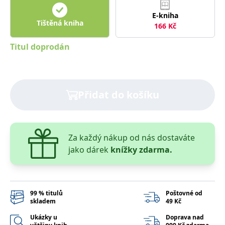
správně.
E-kniha
PHPSESSID
Zavřením
Cookie
PHP.net
Tištěná kniha
prohlížeče
generovaný
www.bambook.cz
166
Kč
aplikacemi
založenými
Titul doprodán
na jazyce
PHP. Toto je
univerzální
identifikátor
používaný k
udržování
proměnných
Přidat do košíku
relací
uživatelů.
Obvykle se
jedná o
náhodně
vygenerované
Za každý nákup od nás dostaváte
číslo, jeho
použití může
jako dárek
knížky zdarma.
být specifické
pro daný
web, ale
dobrým
příkladem je
udržování
99 % titulů
Poštovné od
přihlášeného
stavu
skladem
49 Kč
uživatele mezi
stránkami.
Ukázky u
Doprava nad