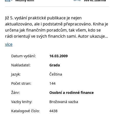
většiny knih
999 Kč zdarma
__cf_bm
30 minut
Tento soubor
Cloudflare Inc.
cookie se
.heureka.cz
používá k
rozlišení mezi
lidmi a
Již 5. vydání praktické publikace je nejen
roboty. To je
aktualizováno, ale i podstatně přepracováno. Kniha je
pro web
přínosné, aby
určena jak finančním poradcům, tak všem, kdo se
bylo možné
podávat
rádi orientují ve svých financích sami. Autor ukazuje
platné zprávy
o používání
oblast financování bydlení z hlediska kontextu
více
jejich
osobních financí. Provazuje oblast úvěrů v souvislosti
webových
stránek.
s pojišťováním a s investováním. Protože řešit pouze
Datum vydání
:
16.03.2009
CookieConsent
1 rok
Tento soubor
Cybot A/S
úvěry bez ohledu na pojištění a na splnění jiných cílů
cookie ukládá
www.bambook.cz
Nakladatel
:
Grada
je „cesta do pekel“. Pokud si potřebujete vyřešit svou
stav souhlasu
uživatele se
bytovou situaci, uvažujete-li o spoření či o úvěru, pak
soubory
Jazyk
:
Čeština
cookie pro
vám tato publikace umožní zorientovat se ve
aktuální
Počet stran
:
144
doménu.
finančních otázkách (např. v podmínkách získání či
splácení úvěru) a výrazně usnadní vaše rozhodnutí.
G_ENABLED_IDPS
1 rok 1
Slouží k
Google LLC
Žánr
:
Osobní a rodinné finance
měsíc
přihlášení
.www.grada.cz
Na četných názorných příkladech je v knize
pomocí
Vazby knihy
:
Brožovaná vazba
Google
přístupnou formou podán souhrnný přehled o
možnostech koupě nebo výstavby vlastního domu či
ASP.NET_SessionId
Zavřením
Tento soubor
Microsoft
Katalogové číslo
:
4438
prohlížeče
cookie
Corporation