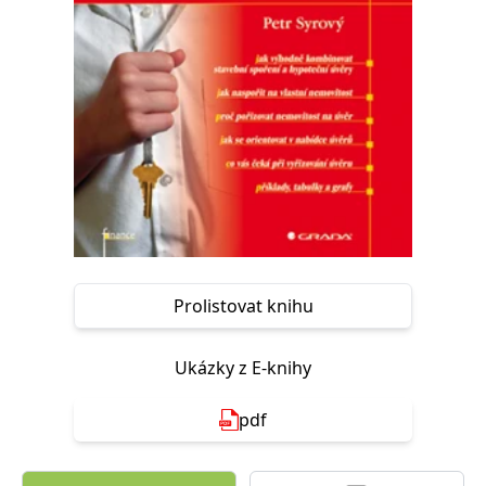
Nezbytné
Analytické
Marketingové
Funkční
Nezařazené soubory
Nezbytně nutné soubory cookie umožňují základní funkce webových
stránek, jako je přihlášení uživatele a správa účtu. Webové stránky nelze
bez nezbytně nutných souborů cookie správně používat.
Provider /
Název
Vyprší
Popis
Doména
CookieScriptConsent
1 měsíc
Tento soubor
CookieScript
cookie
www.grada.cz
používá
služba
Cookie-
Script.com k
Prolistovat knihu
zapamatování
předvoleb
souhlasu se
soubory
Ukázky z E-knihy
cookie
návštěvníků.
Je nutné, aby
pdf
banner
cookie
Cookie-
Script.com
fungoval