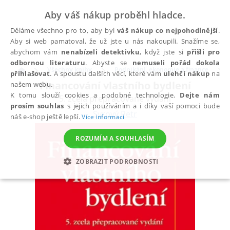
Aby váš nákup proběhl hladce.
Děláme všechno pro to, aby byl
váš nákup co nejpohodlnější
.
Aby si web pamatoval, že už jste u nás nakoupili. Snažíme se,
abychom vám
nenabízeli detektivku
, když jste si
přišli pro
odbornou literaturu
. Abyste se
nemuseli pořád dokola
Všechny knihy
Podnikání, ekonomie a finance
přihlašovat
. A spoustu dalších věcí, které vám
ulehčí nákup
na
Financování vlastního bydlení
našem webu.
K tomu slouží cookies a podobné technologie.
Dejte nám
5. zcela přepracované vydání
prosím souhlas
s jejich používáním a i díky vaší pomoci bude
Syrový Petr
náš e-shop ještě lepší.
Více informací
ROZUMÍM A SOUHLASÍM
ZOBRAZIT PODROBNOSTI
NEZBYTNÉ
ANALYTICKÉ
MARKETINGOVÉ
FUNKČNÍ
NEZAŘAZENÉ SOUBORY