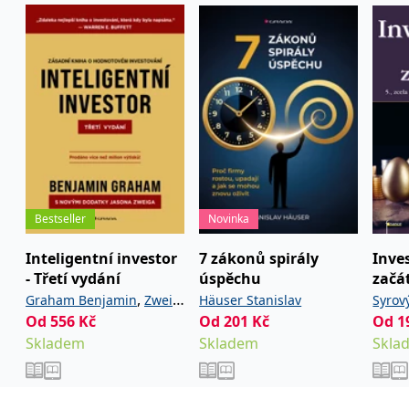
používá k rozlišení
MUID
1 rok
Tento soubor cookie je v
prohlížeče
Microsoft
jedinečných uživatelů
Microsoftu široce
Corporation
přiřazením náhodně
používán jako jedinečný
_____tempSessionKey_____
www.grada.cz
1 rok 1
.bing.com
vygenerovaného čísla
identifikátor uživatele.
měsíc
jako identifikátoru
Lze jej nastavit pomocí
klienta. Je součástí
vložených skriptů
MSPTC
1 rok
Microsoft
každého požadavku na
Microsoft. Široce se věří,
.bing.com
stránku na webu a slouží
že se synchronizuje s
k výpočtu údajů o
mnoha různými
inco_session_temp_browser
www.grada.cz
1 hodina
návštěvnících, relacích a
doménami společnosti
kampaních pro analytické
Microsoft, což umožňuje
incomaker_p
www.grada.cz
1 rok 1
přehledy webů.
sledování uživatelů.
měsíc
VisitorStatus
1 rok
Označuje, zda je
Kentiko
SM
.c.clarity.ms
Zavřením
Toto je soubor cookie
_hjSessionUser_3630783
.grada.cz
1 rok
1
návštěvník nový nebo se
Software LLC
prohlížeče
první strany společnosti
měsíc
vrací. Používá se ke
www.grada.cz
Microsoft MSN, který
sledování statistiky
používáme k měření
Bestseller
Novinka
návštěvníků ve webové
používání webu pro
analýze.
interní analýzu.
Inteligentní investor
7 zákonů spirály
Inve
CurrentContact
1 rok
Ukládá identifikátor GUID
Kentiko
MR
7 dní
Toto je soubor cookie
Microsoft
- Třetí vydání
úspěchu
začá
1
kontaktu souvisejícího s
Software LLC
první strany společnosti
Corporation
měsíc
aktuálním návštěvníkem
www.grada.cz
Microsoft MSN, který
.c.clarity.ms
,
Graham Benjamin
Zweig
Häuser Stanislav
Syrov
webu. Slouží ke
používáme k měření
sledování aktivit na
Od
556
Kč
Od
201
Kč
Od
1
používání webu pro
Jason
webu.
interní analýzu.
Skladem
Skladem
Skla
C
1 měsíc 1
Zjistěte, zda prohlížeč
Adform
den
uživatele podporuje
.adform.net
soubory cookie.