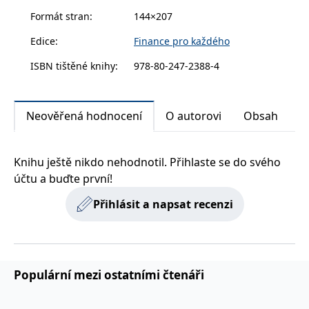
bytu. Autor vysvětluje a ilustruje, jak lze použít
zachovává
www.grada.cz
Formát stran
:
144×207
stav relace
stavební spoření či hypoteční úvěr i jak lze tyto
návštěvníka
způsoby financování vzájemně kombinovat a tak
napříč
Edice
:
Finance pro každého
požadavky na
využít výhod obou produktů (stá
stránku.
ISBN tištěné knihy
:
978-80-247-2388-4
tní podpora, daňové zvýhodnění).
Provider /
Název
Vyprší
Popis
Neověřená hodnocení
O autorovi
Obsah
Provider /
Provider /
Doména
Název
Název
Vyprší
Vyprší
Popis
Popis
Doména
Doména
_lb
.grada.cz
1 rok
###
Provider /
Název
Vyprší
Popis
Luigisbox???
_ga_1BHJWLJRRB
CMSCurrentTheme
.grada.cz
www.grada.cz
1 rok
1 den
Tento soubor cookie
Nastaveno Kentico
Doména
1
nastavuje Google
CMS. Uloží název
Knihu ještě nikdo nehodnotil. Přihlaste se do svého
_lb_ccc
.grada.cz
1 rok
měsíc
Analytics. Ukládá a
aktuálního
CLID
www.clarity.ms
1 rok
Tento soubor cookie je
účtu a buďte první!
aktualizuje jedinečnou
vizuálního motivu
obvykle nastaven
permId
dg.incomaker.com
hodnotu pro každou
pro zajištění
1 rok 1
společností Dstillery, aby
navštívenou stránku a
správného vzhledu
měsíc
umožnil sdílení
Přihlásit a napsat recenzi
slouží k počítání a
dialogových oken.
mediálního obsahu na
sledování zobrazení
p##5ab4aa50-94d3-4afb-
dg.incomaker.com
1 rok 1
sociálních médiích. Může
stránek.
CMSPreferredCulture
9668-9ccd17850001
1 rok
Nastaveno Kentico
měsíc
Kentiko
také shromažďovat
CMS k identifikaci
Software LLC
informace o
_ga
1 rok
Tento název souboru
jazyka stránky,
receive-cookie-deprecation
Google LLC
.doubleclick.net
6 měsíců
www.grada.cz
návštěvnících webových
1
cookie je spojen s Google
ukládá kombinaci
.grada.cz
stránek, když používají
měsíc
Universal Analytics - což
kódů jazyků a zemí
cee
.capig.stape.cloud
3 měsíce
sociální média ke sdílení
Populární mezi ostatními čtenáři
je významná aktualizace
obsahu webových
běžněji používané
_hjSession_3630783
.grada.cz
stránek z navštívené
30 minut
analytické služby Google.
stránky.
Tento soubor cookie se
tempUUID
www.grada.cz
Zavřením