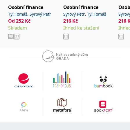
Osobní finance
Osobní finance
Osob
IDE
1 rok
Tento soubor cookie
Google LLC
nastavuje společnost
.doubleclick.net
,
,
Tyl Tomáš
Syrový Petr
Syrový Petr
Tyl Tomáš
Syrov
Doubleclick a provádí
Od
252
Kč
216
Kč
216
informace o tom, jak
koncový uživatel používá
Skladem
Ihned ke stažení
Ihned
webové stránky a
jakoukoli reklamu,
kterou koncový uživatel
mohl vidět před
návštěvou uvedeného
webu.
uid
.adform.net
2 měsíce
Tento soubor cookie
poskytuje jednoznačně
přiřazené strojově
generované ID uživatele
a shromažďuje údaje o
aktivitě na webu. Tato
data mohou být
odeslána k analýze a
hlášení třetí straně.