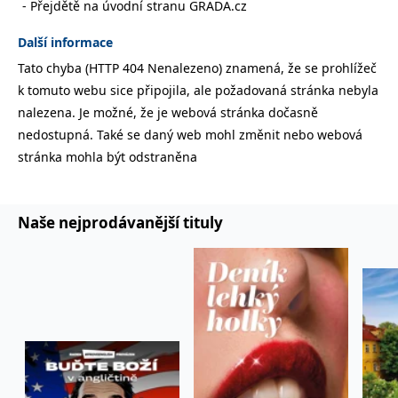
Přejdětě na úvodní stranu GRADA.cz
správně.
PHPSESSID
Zavřením
Cookie
PHP.net
Další informace
prohlížeče
generovaný
www.bambook.cz
aplikacemi
Tato chyba (HTTP 404 Nenalezeno) znamená, že se prohlížeč
založenými
na jazyce
k tomuto webu sice připojila, ale požadovaná stránka nebyla
PHP. Toto je
univerzální
nalezena. Je možné, že je webová stránka dočasně
identifikátor
používaný k
nedostupná. Také se daný web mohl změnit nebo webová
udržování
stránka mohla být odstraněna
proměnných
relací
uživatelů.
Obvykle se
jedná o
náhodně
Naše nejprodávanější tituly
vygenerované
číslo, jeho
použití může
být specifické
pro daný
web, ale
dobrým
příkladem je
udržování
přihlášeného
stavu
uživatele mezi
stránkami.