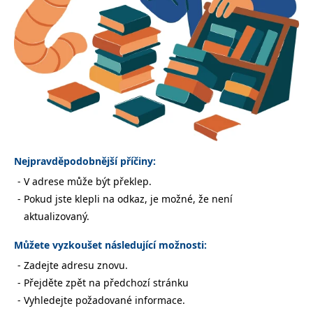
Nezbytné
Analytické
Marketingové
Funkční
Nezařazené soubory
Nezbytně nutné soubory cookie umožňují základní funkce webových
stránek, jako je přihlášení uživatele a správa účtu. Webové stránky nelze
bez nezbytně nutných souborů cookie správně používat.
Provider /
Název
Vyprší
Popis
Doména
CookieScriptConsent
1 měsíc
Tento soubor
CookieScript
cookie
www.grada.cz
Nejpravděpodobnější příčiny:
používá
služba
V adrese může být překlep.
Cookie-
Script.com k
Pokud jste klepli na odkaz, je možné, že není
zapamatování
předvoleb
aktualizovaný.
souhlasu se
soubory
cookie
Můžete vyzkoušet následující možnosti:
návštěvníků.
Je nutné, aby
Zadejte adresu znovu.
banner
cookie
Přejděte zpět na předchozí stránku
Cookie-
Script.com
Vyhledejte požadované informace.
fungoval