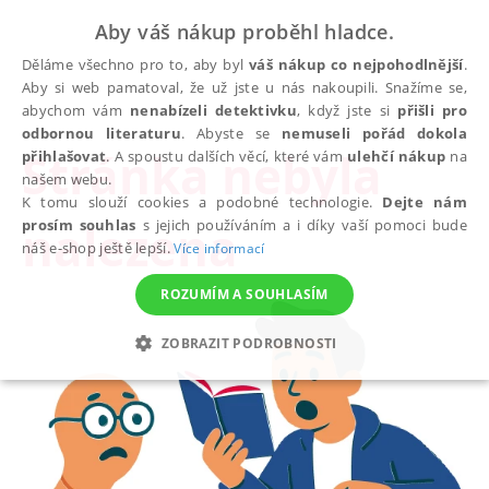
Aby váš nákup proběhl hladce.
Děláme všechno pro to, aby byl
váš nákup co nejpohodlnější
.
Aby si web pamatoval, že už jste u nás nakoupili. Snažíme se,
abychom vám
nenabízeli detektivku
, když jste si
přišli pro
odbornou literaturu
. Abyste se
nemuseli pořád dokola
Stránka nebyla
přihlašovat
. A spoustu dalších věcí, které vám
ulehčí nákup
na
našem webu.
K tomu slouží cookies a podobné technologie.
Dejte nám
nalezena
prosím souhlas
s jejich používáním a i díky vaší pomoci bude
náš e-shop ještě lepší.
Více informací
ROZUMÍM A SOUHLASÍM
ZOBRAZIT PODROBNOSTI
NEZBYTNÉ
ANALYTICKÉ
MARKETINGOVÉ
FUNKČNÍ
NEZAŘAZENÉ SOUBORY