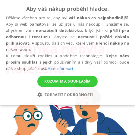
Aby váš nákup proběhl hladce.
Děláme všechno pro to, aby byl
váš nákup co nejpohodlnější
.
Aby si web pamatoval, že už jste u nás nakoupili. Snažíme se,
abychom vám
nenabízeli detektivku
, když jste si
přišli pro
odbornou literaturu
. Abyste se
nemuseli pořád dokola
Stránka nebyla
přihlašovat
. A spoustu dalších věcí, které vám
ulehčí nákup
na
našem webu.
K tomu slouží cookies a podobné technologie.
Dejte nám
nalezena
prosím souhlas
s jejich používáním a i díky vaší pomoci bude
náš e-shop ještě lepší.
Více informací
ROZUMÍM A SOUHLASÍM
ZOBRAZIT PODROBNOSTI
NEZBYTNÉ
ANALYTICKÉ
MARKETINGOVÉ
FUNKČNÍ
NEZAŘAZENÉ SOUBORY