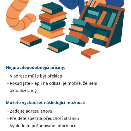
Nezbytné
Analytické
Marketingové
Funkční
Nezařazené soubory
Nezbytně nutné soubory cookie umožňují základní funkce webových
stránek, jako je přihlášení uživatele a správa účtu. Webové stránky nelze
bez nezbytně nutných souborů cookie správně používat.
Provider /
Název
Vyprší
Popis
Doména
CookieScriptConsent
1 měsíc
Tento soubor
CookieScript
cookie
www.grada.cz
Nejpravděpodobnější příčiny:
používá
služba
V adrese může být překlep.
Cookie-
Script.com k
Pokud jste klepli na odkaz, je možné, že není
zapamatování
předvoleb
aktualizovaný.
souhlasu se
soubory
cookie
Můžete vyzkoušet následující možnosti:
návštěvníků.
Je nutné, aby
Zadejte adresu znovu.
banner
cookie
Přejděte zpět na předchozí stránku
Cookie-
Script.com
Vyhledejte požadované informace.
fungoval