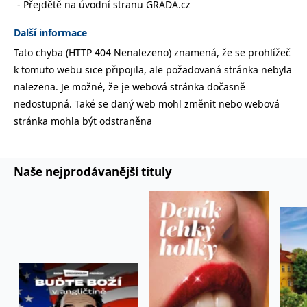
Přejdětě na úvodní stranu GRADA.cz
správně.
PHPSESSID
Zavřením
Cookie
PHP.net
Další informace
prohlížeče
generovaný
www.bambook.cz
aplikacemi
Tato chyba (HTTP 404 Nenalezeno) znamená, že se prohlížeč
založenými
na jazyce
k tomuto webu sice připojila, ale požadovaná stránka nebyla
PHP. Toto je
univerzální
nalezena. Je možné, že je webová stránka dočasně
identifikátor
používaný k
nedostupná. Také se daný web mohl změnit nebo webová
udržování
stránka mohla být odstraněna
proměnných
relací
uživatelů.
Obvykle se
jedná o
náhodně
Naše nejprodávanější tituly
vygenerované
číslo, jeho
použití může
být specifické
pro daný
web, ale
dobrým
příkladem je
udržování
přihlášeného
stavu
uživatele mezi
stránkami.