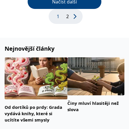
Načíst další
1
2
Nejnovější články
Činy mluví hlasitěji než
Od dortíků po prdy: Grada
slova
vydává knihy, které si
ucítíte všemi smysly