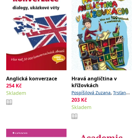
Anglická konverzace
Hravá angličtina v
křížovkách
254
Kč
,
Skladem
Pospíšilová Zuzana
Trsťan
203
Kč
Drahomír
Skladem