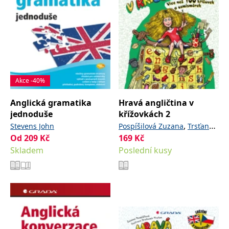
Akce -40%
Anglická gramatika
Hravá angličtina v
jednoduše
křížovkách 2
,
Stevens John
Pospíšilová Zuzana
Trsťan
Od
209
Kč
169
Kč
Drahomír
Skladem
Poslední kusy