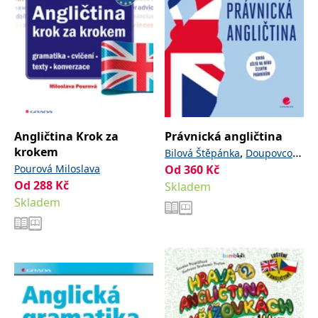
Angličtina Krok za
Právnická angličtina
krokem
,
Bilová Štěpánka
Doupovcová
Pourová Miloslava
Od
360
,
Kč
,
Radmila
Hradilová Alena
Od
288
Kč
Skladem
,
Hromádková Věra
Skladem
,
Chovancová Barbora
Kallus
,
Hana
Šimek Radek