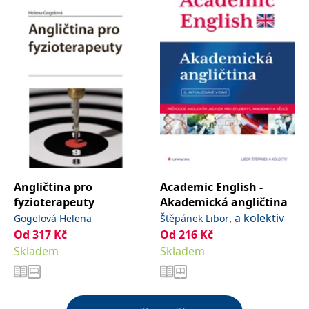
Angličtina pro
Academic English -
fyzioterapeuty
Akademická angličtina
,
a kolektiv
Gogelová Helena
Štěpánek Libor
Od
317
Kč
Od
216
Kč
Skladem
Skladem