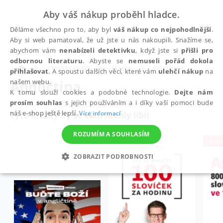
Aby váš nákup proběhl hladce.
Děláme všechno pro to, aby byl
váš nákup co nejpohodlnější
.
Aby si web pamatoval, že už jste u nás nakoupili. Snažíme se,
abychom vám
nenabízeli detektivku
, když jste si
přišli pro
odbornou literaturu
. Abyste se
nemuseli pořád dokola
Všechny knihy
Jazyky
Angličtina
přihlašovat
. A spoustu dalších věcí, které vám
ulehčí nákup
na
Angličtina
našem webu.
K tomu slouží cookies a podobné technologie.
Dejte nám
prosím souhlas
s jejich používáním a i díky vaší pomoci bude
náš e-shop ještě lepší.
Více informací
Tyto knížky by se vám mohly líbit
ROZUMÍM A SOUHLASÍM
ZOBRAZIT PODROBNOSTI
NEZBYTNÉ
ANALYTICKÉ
MARKETINGOVÉ
FUNKČNÍ
NEZAŘAZENÉ SOUBORY