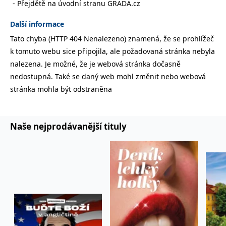
Přejdětě na úvodní stranu GRADA.cz
správně.
PHPSESSID
Zavřením
Cookie
PHP.net
Další informace
prohlížeče
generovaný
www.bambook.cz
aplikacemi
Tato chyba (HTTP 404 Nenalezeno) znamená, že se prohlížeč
založenými
na jazyce
k tomuto webu sice připojila, ale požadovaná stránka nebyla
PHP. Toto je
univerzální
nalezena. Je možné, že je webová stránka dočasně
identifikátor
používaný k
nedostupná. Také se daný web mohl změnit nebo webová
udržování
stránka mohla být odstraněna
proměnných
relací
uživatelů.
Obvykle se
jedná o
náhodně
Naše nejprodávanější tituly
vygenerované
číslo, jeho
použití může
být specifické
pro daný
web, ale
dobrým
příkladem je
udržování
přihlášeného
stavu
uživatele mezi
stránkami.