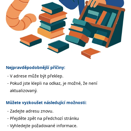
Nezbytné
Analytické
Marketingové
Funkční
Nezařazené soubory
Nezbytně nutné soubory cookie umožňují základní funkce webových
stránek, jako je přihlášení uživatele a správa účtu. Webové stránky nelze
bez nezbytně nutných souborů cookie správně používat.
Provider /
Název
Vyprší
Popis
Doména
CookieScriptConsent
1 měsíc
Tento soubor
CookieScript
cookie
www.grada.cz
Nejpravděpodobnější příčiny:
používá
služba
V adrese může být překlep.
Cookie-
Script.com k
Pokud jste klepli na odkaz, je možné, že není
zapamatování
předvoleb
aktualizovaný.
souhlasu se
soubory
cookie
Můžete vyzkoušet následující možnosti:
návštěvníků.
Je nutné, aby
Zadejte adresu znovu.
banner
cookie
Přejděte zpět na předchozí stránku
Cookie-
Script.com
Vyhledejte požadované informace.
fungoval