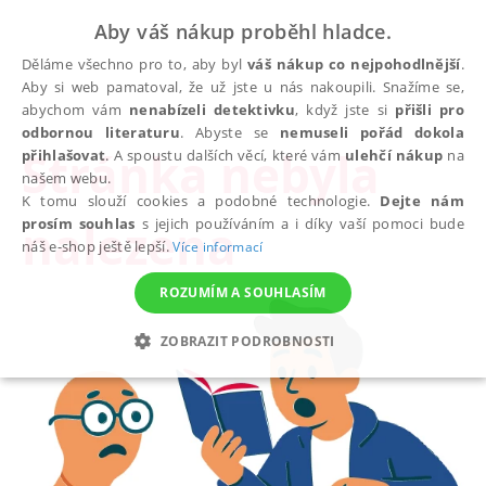
Aby váš nákup proběhl hladce.
Děláme všechno pro to, aby byl
váš nákup co nejpohodlnější
.
Aby si web pamatoval, že už jste u nás nakoupili. Snažíme se,
abychom vám
nenabízeli detektivku
, když jste si
přišli pro
odbornou literaturu
. Abyste se
nemuseli pořád dokola
Stránka nebyla
přihlašovat
. A spoustu dalších věcí, které vám
ulehčí nákup
na
našem webu.
K tomu slouží cookies a podobné technologie.
Dejte nám
nalezena
prosím souhlas
s jejich používáním a i díky vaší pomoci bude
náš e-shop ještě lepší.
Více informací
ROZUMÍM A SOUHLASÍM
ZOBRAZIT PODROBNOSTI
NEZBYTNÉ
ANALYTICKÉ
MARKETINGOVÉ
FUNKČNÍ
NEZAŘAZENÉ SOUBORY