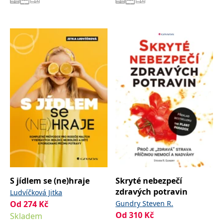
S jídlem se (ne)hraje
Skryté nebezpečí
zdravých potravin
Ludvíčková Jitka
Od
274
Kč
Gundry Steven R.
Od
310
Kč
Skladem