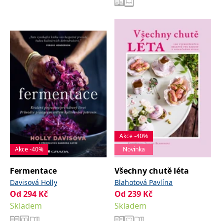
Akce -40%
Akce -40%
Novinka
Fermentace
Všechny chutě léta
Davisová Holly
Blahotová Pavlína
Od
294
Kč
Od
239
Kč
Skladem
Skladem