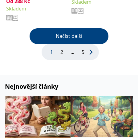
Od
288
Kč
Skladem
Skladem
Načíst další
1
2
...
5
Nejnovější články