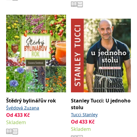
Štědrý bylinářův rok
Stanley Tucci: U jednoho
stolu
Švédová Zuzana
Od
433
Kč
Tucci Stanley
Od
433
Kč
Skladem
Skladem