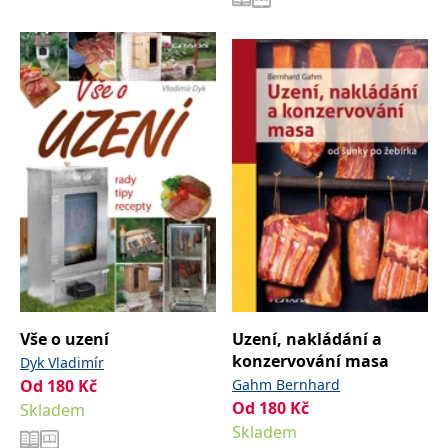
IDE
1 rok
Tento soubor cookie
Google LLC
nastavuje společnost
.doubleclick.net
Doubleclick a provádí
informace o tom, jak
koncový uživatel používá
webové stránky a
jakoukoli reklamu,
kterou koncový uživatel
mohl vidět před
návštěvou uvedeného
webu.
uid
.adform.net
2 měsíce
Tento soubor cookie
poskytuje jednoznačně
přiřazené strojově
generované ID uživatele
a shromažďuje údaje o
aktivitě na webu. Tato
data mohou být
odeslána k analýze a
hlášení třetí straně.
Vše o uzení
Uzení, nakládání a
konzervování masa
Dyk Vladimír
Od
180
Kč
Gahm Bernhard
Od
180
Kč
Skladem
Skladem