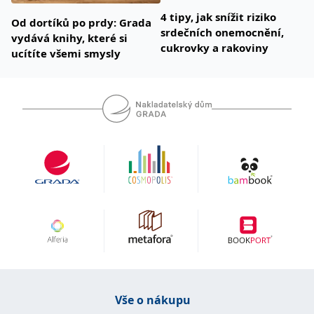
4 tipy, jak snížit riziko
Od dortíků po prdy: Grada
srdečních onemocnění,
vydává knihy, které si
cukrovky a rakoviny
ucítíte všemi smysly
Vše o nákupu