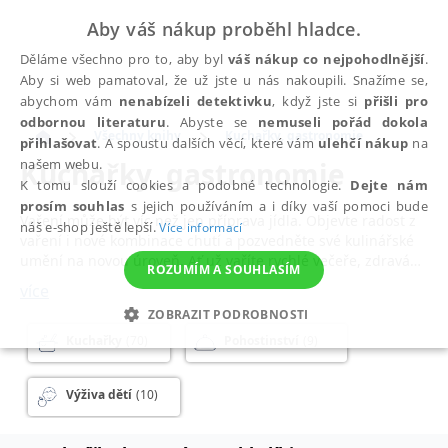
Aby váš nákup proběhl hladce.
Děláme všechno pro to, aby byl
váš nákup co nejpohodlnější
.
Aby si web pamatoval, že už jste u nás nakoupili. Snažíme se,
abychom vám
nenabízeli detektivku
, když jste si
přišli pro
odbornou literaturu
. Abyste se
nemuseli pořád dokola
Všechny knihy
Kuchařky, gastronomie
přihlašovat
. A spoustu dalších věcí, které vám
ulehčí nákup
na
Kuchařky, gastronomie
našem webu.
K tomu slouží cookies a podobné technologie.
Dejte nám
prosím souhlas
s jejich používáním a i díky vaší pomoci bude
Vaření může být víc než jen příprava jídla. Objevte radost z
náš e-shop ještě lepší.
Více informací
vaření i nové kombinace chutí a pozvedněte své kulinářské
umění na novou úroveň. Ať už vaříte rychlé večeře, zdravá
ROZUMÍM A SOUHLASÍM
jídla pro celou rodinu, nebo si chcete dopřát gurmánský
více
zážitek jako z restaurace, správná kuchařka vás povede krok
ZOBRAZIT PODROBNOSTI
za krokem k dokonalému výsledku. V kategorii kuchařky a
gastronomie najdete inspiraci pro každodenní vaření,
Kuchařky
(70)
Pohostinství
(9)
NEZBYTNÉ
ANALYTICKÉ
MARKETINGOVÉ
slavnostní chvíle i kulinářské výzvy.
FUNKČNÍ
NEZAŘAZENÉ SOUBORY
Výživa dětí
(10)
Milovníky tradiční české kuchyně potěší
klasické české
recepty
,
zapomenutá středověká kuchyně
,
regionální
kuchyně
i moderní verze poctivých jídel v novém