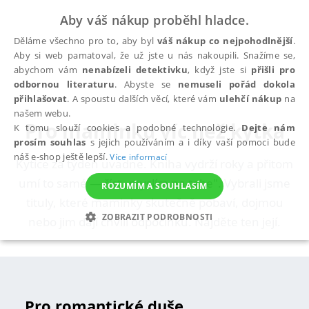
Aby váš nákup proběhl hladce.
Děláme všechno pro to, aby byl
váš nákup co nejpohodlnější
.
Aby si web pamatoval, že už jste u nás nakoupili. Snažíme se,
abychom vám
nenabízeli detektivku
, když jste si
přišli pro
odbornou literaturu
. Abyste se
nemuseli pořád dokola
přihlašovat
. A spoustu dalších věcí, které vám
ulehčí nákup
na
našem webu.
Pro maminku víc než kytka
K tomu slouží cookies a podobné technologie.
Dejte nám
prosím souhlas
s jejich používáním a i díky vaší pomoci bude
náš e-shop ještě lepší.
Více informací
Kytice za týden uvadne. Kniha vydrží roky a přitom
umí to samé — říct „myslím na tebe". Vybrali jsme
ROZUMÍM A SOUHLASÍM
tituly, které maminky skutečně pobaví, dojmou
ZOBRAZIT PODROBNOSTI
nebo jim dají chvíli odpočinku. Najděte ten její.
NEZBYTNÉ
ANALYTICKÉ
MARKETINGOVÉ
FUNKČNÍ
NEZAŘAZENÉ SOUBORY
Pro romantické duše