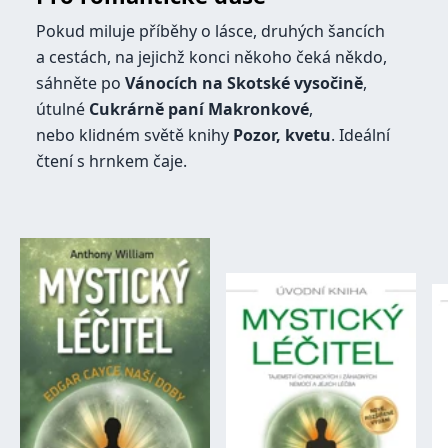
Pokud miluje příběhy o lásce, druhých šancích
Nezbytné
Analytické
Marketingové
Funkční
a cestách, na jejichž konci někoho čeká někdo,
Nezařazené soubory
sáhněte po
Vánocích na Skotské vysočině
,
Nezbytně nutné soubory cookie umožňují základní funkce webových
útulné
Cukrárně paní Makronkové
,
stránek, jako je přihlášení uživatele a správa účtu. Webové stránky nelze
bez nezbytně nutných souborů cookie správně používat.
nebo klidném světě knihy
Pozor, kvetu
. Ideální
Provider /
čtení s hrnkem čaje.
Název
Vyprší
Popis
Doména
CookieScriptConsent
1 měsíc
Tento soubor
CookieScript
cookie
www.grada.cz
používá
služba
Cookie-
Script.com k
zapamatování
předvoleb
souhlasu se
soubory
cookie
návštěvníků.
Je nutné, aby
banner
cookie
Cookie-
Script.com
fungoval