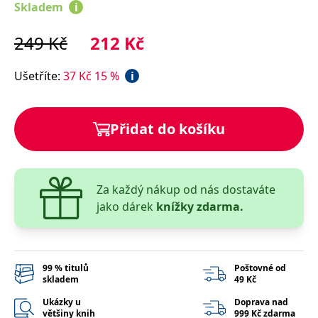
správně.
Skladem
i
PHPSESSID
Zavřením
Cookie
PHP.net
prohlížeče
generovaný
www.bambook.cz
249
Kč
212
Kč
aplikacemi
založenými
na jazyce
Ušetříte
:
37
Kč
15
%
i
PHP. Toto je
univerzální
identifikátor
používaný k
udržování
proměnných
Přidat do košíku
relací
uživatelů.
Obvykle se
jedná o
náhodně
vygenerované
Za každý nákup od nás dostaváte
číslo, jeho
použití může
jako dárek
knížky zdarma.
být specifické
pro daný
web, ale
dobrým
příkladem je
udržování
99 % titulů
Poštovné od
přihlášeného
skladem
49 Kč
stavu
uživatele mezi
Ukázky u
Doprava nad
stránkami.
většiny knih
999 Kč zdarma