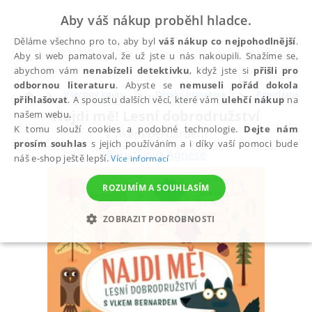
Aby váš nákup proběhl hladce.
Děláme všechno pro to, aby byl
váš nákup co nejpohodlnější
.
Aby si web pamatoval, že už jste u nás nakoupili. Snažíme se,
abychom vám
nenabízeli detektivku
, když jste si
přišli pro
odbornou literaturu
. Abyste se
nemuseli pořád dokola
Všechny knihy
Dětská literatura
Populárně na
přihlašovat
. A spoustu dalších věcí, které vám
ulehčí nákup
na
Najdi mě! Lesní dobrodružství
našem webu.
K tomu slouží cookies a podobné technologie.
Dejte nám
s vlkem Bernardem
prosím souhlas
s jejich používáním a i díky vaší pomoci bude
Baruzziová Agnese
náš e-shop ještě lepší.
Více informací
ROZUMÍM A SOUHLASÍM
ZOBRAZIT PODROBNOSTI
NEZBYTNÉ
ANALYTICKÉ
MARKETINGOVÉ
FUNKČNÍ
NEZAŘAZENÉ SOUBORY