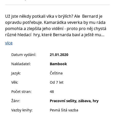
__cf_bm
30 minut
Tento soubor
Cloudflare Inc.
cookie se
.heureka.cz
používá k
rozlišení mezi
Už jste někdy potkali vlka v brýlích? Ale Bernard je
lidmi a
roboty. To je
opravdu potřebuje. Kamarádka veverka by mu ráda
pro web
přínosné, aby
pomohla a zlepšila jeho vidění - proto pro něj chystá
bylo možné
různé hledací hry, které Bernarda baví a ještě mu
podávat
platné zprávy
ostří zrak. Děti si s knihou užijí spoustu legrace a
o používání
více
jejich
zároveň budou trénovat svůj postřeh, trpělivost a
webových
stránek.
soustředění.
Datum vydání
:
21.01.2020
CookieConsent
1 rok
Tento soubor
Cybot A/S
cookie ukládá
Nakladatel
:
Bambook
www.bambook.cz
stav souhlasu
uživatele se
Jazyk
:
Čeština
soubory
cookie pro
aktuální
Věk
:
Od 7 let
doménu.
Počet stran
:
48
G_ENABLED_IDPS
1 rok 1
Slouží k
Google LLC
měsíc
přihlášení
.www.grada.cz
pomocí
Žánr
:
Pracovní sešity, zábava, hry
Google
Vazby knihy
:
Pevná šitá vazba
ASP.NET_SessionId
Zavřením
Tento soubor
Microsoft
prohlížeče
cookie
Corporation