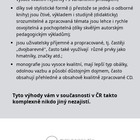
se měly zobrazovat a
které by mohly být
díky své stylistické formě (i přestože se jedná o odborné
relevantní pro
knihy) jsou čtivé, výkladem i studijně (didakticky)
koncového uživatele,
který si prohlíží web.
srozumitelné a zpracovaná témata jsou lehce i rychle
osvojitelná a pochopitelná (díky skvělým autorským
MUID
1 rok
Tento soubor cookie je v
Microsoft
Microsoftu široce
pedagogickým výkladům);
Corporation
používán jako jedinečný
.clarity.ms
identifikátor uživatele.
jsou uživatelsky příjemné a propracované, tj. častěji
Lze jej nastavit pomocí
„dvojbarevné", často také využívají různé prvky jako
vložených skriptů
Microsoft. Široce se věří,
hmatníky, značky atd.;
že se synchronizuje s
mnoha různými
monografie jsou vysoce kvalitní, mají lepší typ obálky,
doménami společnosti
odolnou vazbu a působí důstojným dojmem, často
Microsoft, což umožňuje
sledování uživatelů.
obsahují přehledné a obsahově kvalitně zpracované CD.
sid
.seznam.cz
1 měsíc
Toto je velmi běžný
název souboru cookie,
Tyto výhody vám v současnosti v ČR takto
ale pokud je nalezen
jako soubor cookie
komplexně nikdo jiný nezajistí.
relace, bude
pravděpodobně použit
jako pro správu stavu
relace.
_gcl_au
3 měsíce
Tento soubor cookie
Google LLC
nastavuje společnost
.grada.cz
Doubleclick a provádí
informace o tom, jak