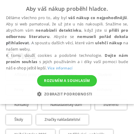
Aby váš nákup proběhl hladce.
Děláme všechno pro to, aby byl
váš nákup co nejpohodlnější
.
Aby si web pamatoval, že už jste u nás nakoupili. Snažíme se,
abychom vám
nenabízeli detektivku
, když jste si
přišli pro
odbornou literaturu
. Abyste se
nemuseli pořád dokola
přihlašovat
. A spoustu dalších věcí, které vám
ulehčí nákup
na
O nás
našem webu.
O nás
K tomu slouží cookies a podobné technologie.
Dejte nám
prosím souhlas
s jejich používáním a i díky vaší pomoci bude
náš e-shop ještě lepší.
Více informací
Affiliate program
Kariéra
Studenti
ROZUMÍM A SOUHLASÍM
Firmy
Knihkupci/e-shopy
Knihovny
ZOBRAZIT PODROBNOSTI
Kontakty
Nakladatelský dům
Inzerenti
NEZBYTNÉ
ANALYTICKÉ
MARKETINGOVÉ
FUNKČNÍ
NEZAŘAZENÉ SOUBORY
Školy
Značky nakladatelství