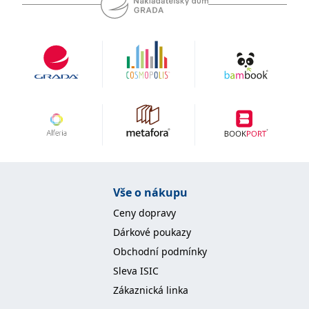
koncový uživatel používá
webové stránky a
jakoukoli reklamu,
kterou koncový uživatel
mohl vidět před
návštěvou uvedeného
webu.
MR
7 dní
Toto je soubor cookie
Microsoft
první strany společnosti
Corporation
Microsoft MSN, který
.c.bing.com
používáme k měření
používání webu pro
interní analýzu.
_uetvid
1 rok
Toto je soubor cookie
Microsoft
využívaný společností
Corporation
Microsoft Bing Ads a je
.grada.cz
sledovacím souborem
Vše o nákupu
cookie. Umožňuje nám
komunikovat s
uživatelem, který již dříve
Ceny dopravy
navštívil náš web.
Dárkové poukazy
test_cookie
15 minut
Tento soubor cookie
Google LLC
nastavuje společnost
Obchodní podmínky
.doubleclick.net
DoubleClick (kterou
vlastní společnost
Sleva ISIC
Google), aby zjistila, zda
prohlížeč návštěvníka
Zákaznická linka
webu podporuje
soubory cookie.