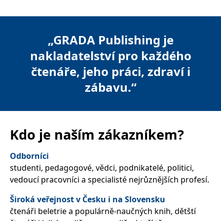
správně.
PHPSESSID
Zavřením
Cookie
PHP.net
prohlížeče
generovaný
www.bambook.cz
aplikacemi
„GRADA Publishing je
založenými
na jazyce
nakladatelství pro každého
PHP. Toto je
univerzální
identifikátor
čtenáře, jeho práci, zdraví i
používaný k
udržování
zábavu.“
proměnných
relací
uživatelů.
Obvykle se
jedná o
náhodně
vygenerované
Kdo je naším zákazníkem?
číslo, jeho
použití může
být specifické
Odborníci
pro daný
web, ale
studenti, pedagogové, vědci, podnikatelé, politici,
dobrým
příkladem je
vedoucí pracovníci a specialisté nejrůznějších profesí.
udržování
přihlášeného
stavu
Široká veřejnost v Česku i na Slovensku
uživatele mezi
čtenáři beletrie a populárně-naučných knih, dětští
stránkami.