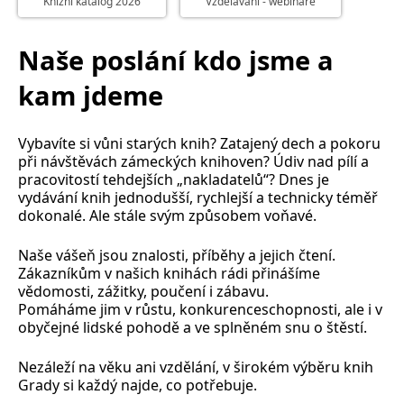
Knižní katalog 2026
Vzdělávání - webináře
Nezbytné
Analytické
Marketingové
Funkční
Naše poslání kdo jsme a
Nezařazené soubory
kam jdeme
Nezbytně nutné soubory cookie umožňují základní funkce webových
stránek, jako je přihlášení uživatele a správa účtu. Webové stránky nelze
bez nezbytně nutných souborů cookie správně používat.
Vybavíte si vůni starých knih? Zatajený dech a pokoru
Provider /
Název
Vyprší
Popis
Doména
při návštěvách zámeckých knihoven? Údiv nad pílí a
pracovitostí tehdejších „nakladatelů“? Dnes je
CookieScriptConsent
1 měsíc
Tento soubor
CookieScript
vydávání knih jednodušší, rychlejší a technicky téměř
cookie
www.grada.cz
používá
dokonalé. Ale stále svým způsobem voňavé.
služba
Cookie-
Script.com k
Naše vášeň jsou znalosti, příběhy a jejich čtení.
zapamatování
Zákazníkům v našich knihách rádi přinášíme
předvoleb
souhlasu se
vědomosti, zážitky, poučení i zábavu.
soubory
Pomáháme jim v růstu, konkurenceschopnosti, ale i v
cookie
návštěvníků.
obyčejné lidské pohodě a ve splněném snu o štěstí.
Je nutné, aby
banner
cookie
Nezáleží na věku ani vzdělání, v širokém výběru knih
Cookie-
Grady si každý najde, co potřebuje.
Script.com
fungoval