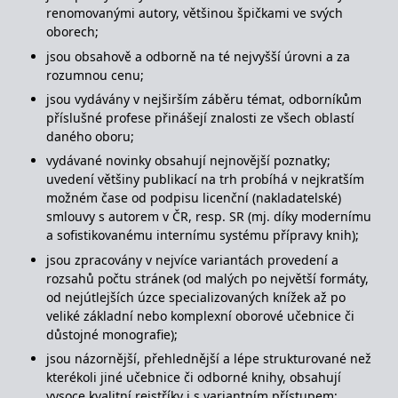
_fbp
3 měsíce
Používá Facebook k
Meta Platform
renomovanými autory, většinou špičkami ve svých
poskytování řady
Inc.
reklamních produktů,
.grada.cz
oborech;
jako je nabízení cen v
reálném čase od
jsou obsahově a odborně na té nejvyšší úrovni a za
inzerentů třetích stran.
rozumnou cenu;
SRM_B
1 rok
Toto je cookie první
Microsoft
jsou vydávány v nejširším záběru témat, odborníkům
strany společnosti
Corporation
Microsoft MSN, které
příslušné profese přinášejí znalosti ze všech oblastí
.c.bing.com
zajišťuje správné
daného oboru;
fungování této webové
stránky.
vydávané novinky obsahují nejnovější poznatky;
uvedení většiny publikací na trh probíhá v nejkratším
ANONCHK
10 minut
Tento soubor cookie
Microsoft
provádí informace o
Corporation
možném čase od podpisu licenční (nakladatelské)
tom, jak koncový
.c.clarity.ms
smlouvy s autorem v ČR, resp. SR (mj. díky modernímu
uživatel používá web, a
jakoukoli reklamu,
a sofistikovanému internímu systému přípravy knih);
kterou koncový uživatel
mohl vidět před
jsou zpracovány v nejvíce variantách provedení a
návštěvou uvedeného
rozsahů počtu stránek (od malých po největší formáty,
webu.
od nejútlejších úzce specializovaných knížek až po
__utmzzses
Zavřením
Parametry UTM
Google LLC
veliké základní nebo komplexní oborové učebnice či
prohlížeče
používané pro reklamu /
.grada.cz
sledování pomocí
důstojné monografie);
Google Analytics
jsou názornější, přehlednější a lépe strukturované než
_uetsid
1 den
Tento soubor cookie
Microsoft
kterékoli jiné učebnice či odborné knihy, obsahují
používá společnost Bing
Corporation
k určení, jaké reklamy by
.grada.cz
vysoce kvalitní rejstříky i s variantním přístupem;