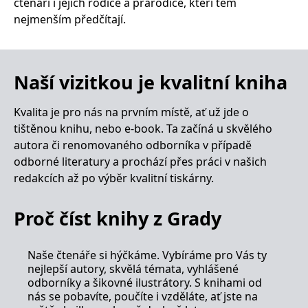
čtenáři i jejich rodiče a prarodiče, kteří těm
__cf_bm
30 minut
Tento soubor
Cloudflare Inc.
cookie se
.heureka.cz
nejmenším předčítají.
používá k
rozlišení mezi
lidmi a
roboty. To je
pro web
přínosné, aby
Naší vizitkou je kvalitní kniha
bylo možné
podávat
platné zprávy
Kvalita je pro nás na prvním místě, ať už jde o
o používání
jejich
tištěnou knihu, nebo e-book. Ta začíná u skvělého
webových
stránek.
autora či renomovaného odborníka v případě
odborné literatury a prochází přes práci v našich
CookieConsent
1 rok
Tento soubor
Cybot A/S
cookie ukládá
www.bambook.cz
redakcích až po výběr kvalitní tiskárny.
stav souhlasu
uživatele se
soubory
cookie pro
Proč číst knihy z Grady
aktuální
doménu.
G_ENABLED_IDPS
1 rok 1
Slouží k
Google LLC
Naše čtenáře si hýčkáme. Vybíráme pro Vás ty
měsíc
přihlášení
.www.grada.cz
nejlepší autory, skvělá témata, vyhlášené
pomocí
Google
odborníky a šikovné ilustrátory. S knihami od
nás se pobavíte, poučíte i vzděláte, ať jste na
ASP.NET_SessionId
Zavřením
Tento soubor
Microsoft
prohlížeče
cookie
Corporation