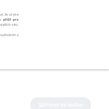
l, že už jste
si
přišli pro
dalších věcí,
 používáním a
AŘAZENÉ SOUBORY
bytně nutných souborů cookie správně používat.
Přidat do košíku