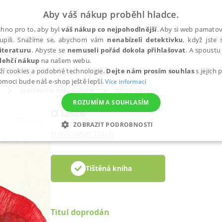
Aby váš nákup proběhl hladce.
hno pro to, aby byl
váš nákup co nejpohodlnější
. Aby si web pamatova
upili. Snažíme se, abychom vám
nenabízeli detektivku
, když jste 
iteraturu
. Abyste se
nemuseli pořád dokola přihlašovat
. A spoustu 
lehčí nákup
na našem webu.
ží cookies a podobné technologie.
Dejte nám prosím souhlas
s jejich
pomoci bude náš e-shop ještě lepší.
Více informací
Harmonie těla a duše
Mindfulness
ROZUMÍM A SOUHLASÍM
O lásce
ZOBRAZIT PODROBNOSTI
Hanh Nhat Thich
ANALYTICKÉ
MARKETINGOVÉ
FUNKČNÍ
NEZ
Tištěná kniha
Nezbytné
Analytické
Marketingové
Funkční
Nezařazené soubory
h stránek, jako je přihlášení uživatele a správa účtu. Webové stránky nelze bez nez
Titul doprodán