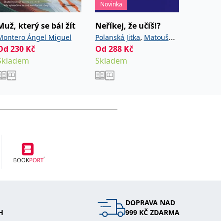
Novinka
Novinka
Muž, který se bál žít
Neříkej, že učíš!?
Houbov
,
Montero Ángel Miguel
Polanská Jitka
Matoušů
Golasov
Od
230
Kč
Od
288
,
Kč
Od
411
Hana
Noviková Zuzana
Skladem
Skladem
Sklade
DOPRAVA NAD
H
999 KČ ZDARMA