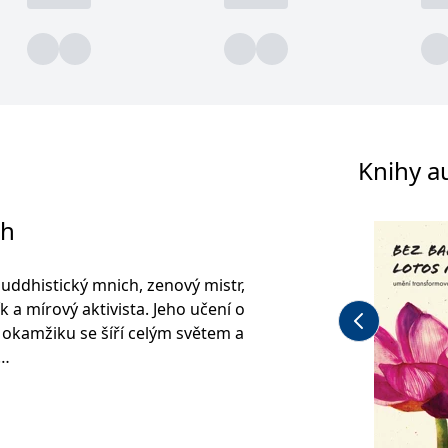
Knihy a
ch
ddhistický mnich, zenový mistr,
ík a mírový aktivista. Jeho učení o
okamžiku se šíří celým světem a
 v jižním Vietnamu a ve věku
ko novic do kláštera. V roce 1950