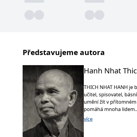
Představujeme autora
Hanh Nhat Thi
THICH NHAT HANH je bu
učitel, spisovatel, básn
umění žít v přítomném 
pomáhá mnoha lidem.
více
Narodil se v roce 1926
šestnácti let odešel ja