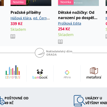
Novinka
Novinka
 Nhat Hanh nominován Martinem
Pražské příběhy
Dětské nožičky: Od
 Nobelovu cenu za mír, mezi lety
narození po dospělé
,
Hášová Klára
ed. Černý
cii, v roce 2018 se po 45 letech v
kroky
339
Kč
Prošková Edita
David
ietnamu. Je považován za
254
Kč
Skladem
ého buddhismu na Západě, kde
Skladem
meditačních center, nejznámějším z
jihozápadní Francii.
POŠTOVNÉ OD
UKÁZKY U
49 KČ
VĚTŠINY KNI