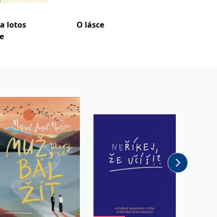
a lotos
O lásce
Skuteč
e
Probuď