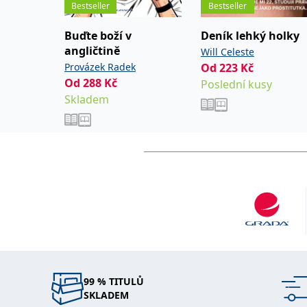
Bestseller
Bestseller
V roce 1967 byl Thich
Buďte boží v
Deník lehký holky
Lutherem Kingem Jr. na
angličtině
Will Celeste
1973 až 2017 žil ve Fran
Provázek Radek
Od
223
Kč
exilu vrátit domů do V
Od
288
Kč
Poslední kusy
průkopníka aplikovan
Skladem
založil síť klášterů a 
nich je Plum Village v 
99 % TITULŮ
SKLADEM