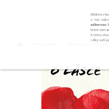
Děláme všec
u nás nako
odbornou l
které vám
u
K tomu slou
i díky vaší 
Všechny knihy
Osobní rozvoj a poznání
NEZBYTNÉ
Nezbytně nutné soubory cookie umožňují základní funkce webovýc
Provider /