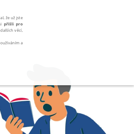
l, že už jste
si
přišli pro
dalších věcí,
 používáním a
AŘAZENÉ SOUBORY
bytně nutných souborů cookie správně používat.