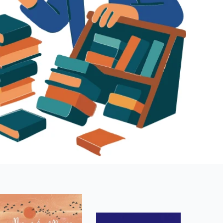
 se soubory cookie návštěvníků. Je nutné, aby banner cookie
používaný k udržování proměnných relací uživatelů. Obvykle se
obrým příkladem je udržování přihlášeného stavu uživatele
y bylo možné podávat platné zprávy o používání jejich
u.
Vyprší
Popis
ění správného vzhledu dialogových oken.
1 rok
### Luigisbox???
avštívenou stránku a slouží k počítání a sledování zobrazení
jazyků a zemí
1 rok
u na sociálních médiích. Může také shromažďovat informace o
avštívené stránky.