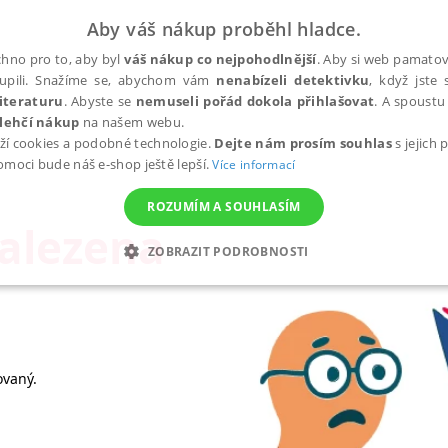
Aby váš nákup proběhl hladce.
hno pro to, aby byl
váš nákup co nejpohodlnější
. Aby si web pamatova
upili. Snažíme se, abychom vám
nenabízeli detektivku
, když jste 
iteraturu
. Abyste se
nemuseli pořád dokola přihlašovat
. A spoustu 
lehčí nákup
na našem webu.
ží cookies a podobné technologie.
Dejte nám prosím souhlas
s jejich
pomoci bude náš e-shop ještě lepší.
Více informací
ROZUMÍM A SOUHLASÍM
nalezena
ZOBRAZIT PODROBNOSTI
ANALYTICKÉ
MARKETINGOVÉ
FUNKČNÍ
NEZ
Nezbytné
Analytické
Marketingové
Funkční
Nezařazené soubory
ovaný.
h stránek, jako je přihlášení uživatele a správa účtu. Webové stránky nelze bez nez