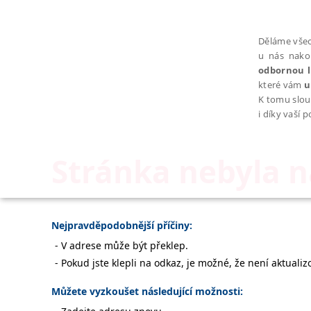
Děláme všec
u nás nako
odbornou l
které vám
u
K tomu slou
i díky vaší 
Stránka nebyla 
NEZBYTNÉ
Nejpravděpodobnější příčiny:
V adrese může být překlep.
Pokud jste klepli na odkaz, je možné, že není aktualiz
Nezbytně nutné soubory cookie umožňují základní funkce webovýc
Můžete vyzkoušet následující možnosti:
Provider /