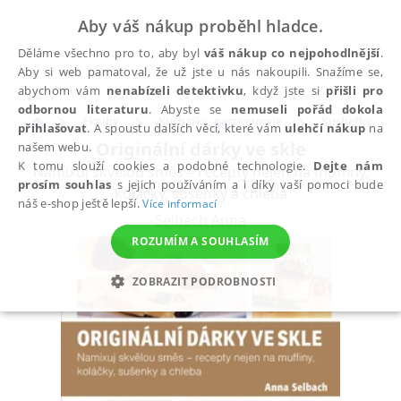
Aby váš nákup proběhl hladce.
Děláme všechno pro to, aby byl
váš nákup co nejpohodlnější
.
Aby si web pamatoval, že už jste u nás nakoupili. Snažíme se,
abychom vám
nenabízeli detektivku
, když jste si
přišli pro
odbornou literaturu
. Abyste se
nemuseli pořád dokola
Eknihy
Kuchařky, gastronomie
Kuchařky
přihlašovat
. A spoustu dalších věcí, které vám
ulehčí nákup
na
Originální dárky ve skle
našem webu.
K tomu slouží cookies a podobné technologie.
Dejte nám
Namixuj skvělou směs – recepty nejen na muffiny,
prosím souhlas
s jejich používáním a i díky vaší pomoci bude
koláčky, sušenky a chleba
náš e-shop ještě lepší.
Více informací
Selbach Anna
ROZUMÍM A SOUHLASÍM
ZOBRAZIT PODROBNOSTI
NEZBYTNÉ
ANALYTICKÉ
MARKETINGOVÉ
FUNKČNÍ
NEZAŘAZENÉ SOUBORY