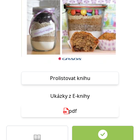
Nezbytné
Analytické
Marketingové
Funkční
Nezařazené soubory
Nezbytně nutné soubory cookie umožňují základní funkce webových
stránek, jako je přihlášení uživatele a správa účtu. Webové stránky nelze
bez nezbytně nutných souborů cookie správně používat.
Provider /
Název
Vyprší
Popis
Doména
CookieScriptConsent
1 měsíc
Tento soubor
CookieScript
cookie
www.grada.cz
používá
služba
Prolistovat knihu
Cookie-
Script.com k
zapamatování
předvoleb
Ukázky z E-knihy
souhlasu se
soubory
cookie
pdf
návštěvníků.
Je nutné, aby
banner
cookie
Cookie-
Script.com
fungoval