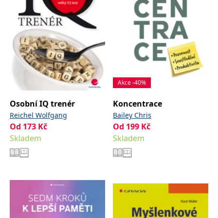
Akce -40%
Osobní IQ trenér
Koncentrace
Reichel Wolfgang
Bailey Chris
Od
173
Kč
Od
199
Kč
Skladem
Skladem