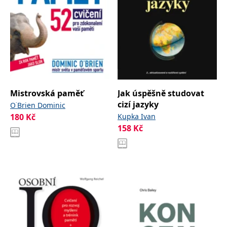
IDE
1 rok
Tento soubor cookie
Google LLC
nastavuje společnost
.doubleclick.net
Doubleclick a provádí
informace o tom, jak
koncový uživatel používá
webové stránky a
jakoukoli reklamu,
kterou koncový uživatel
mohl vidět před
návštěvou uvedeného
webu.
Mistrovská paměť
Jak úspěšně studovat
uid
.adform.net
2 měsíce
Tento soubor cookie
cizí jazyky
O˙Brien Dominic
poskytuje jednoznačně
přiřazené strojově
180
Kč
Kupka Ivan
generované ID uživatele
158
Kč
a shromažďuje údaje o
aktivitě na webu. Tato
data mohou být
odeslána k analýze a
hlášení třetí straně.