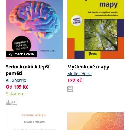
Výjimečná cena
Sedm kroků k lepší
Myšlenkové mapy
paměti
Müller Horst
All Sherrie
122
Kč
Od
199
Kč
Skladem