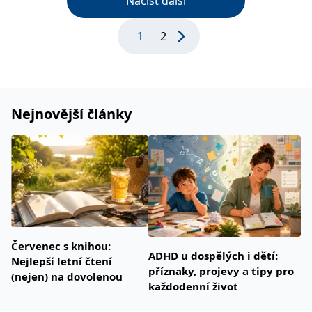
Načíst další
1
2
Nejnovější články
Červenec s knihou:
ADHD u dospělých i dětí:
Nejlepší letní čtení
příznaky, projevy a tipy pro
(nejen) na dovolenou
každodenní život