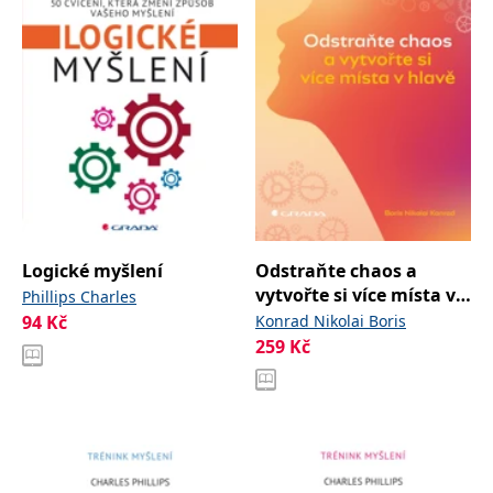
Logické myšlení
Odstraňte chaos a
vytvořte si více místa v
Phillips Charles
hlavě
94
Kč
Konrad Nikolai Boris
259
Kč