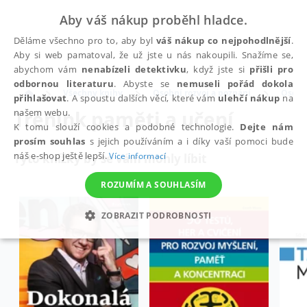
Aby váš nákup proběhl hladce.
Děláme všechno pro to, aby byl
váš nákup co nejpohodlnější
.
Aby si web pamatoval, že už jste u nás nakoupili. Snažíme se,
abychom vám
nenabízeli detektivku
, když jste si
přišli pro
odbornou literaturu
. Abyste se
nemuseli pořád dokola
Všechny knihy
Osobní rozvoj a poznání
Osobní
přihlašovat
. A spoustu dalších věcí, které vám
ulehčí nákup
na
Trénink paměti a učení
našem webu.
K tomu slouží cookies a podobné technologie.
Dejte nám
prosím souhlas
s jejich používáním a i díky vaší pomoci bude
náš e-shop ještě lepší.
Více informací
Tyto knížky by se vám mohly líbit
ROZUMÍM A SOUHLASÍM
ZOBRAZIT PODROBNOSTI
NEZBYTNÉ
ANALYTICKÉ
MARKETINGOVÉ
FUNKČNÍ
NEZAŘAZENÉ SOUBORY