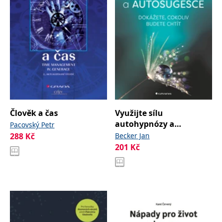
Člověk a čas
Využijte sílu
autohypnózy a
Pacovský Petr
autosugesce
288
Kč
Becker Jan
201
Kč