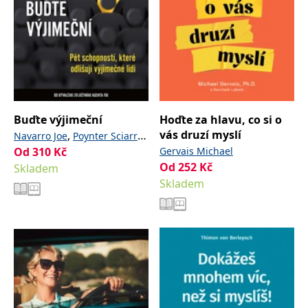
Buďte výjimeční
Hoďte za hlavu, co si o
vás druzí myslí
,
Navarro Joe
Poynter Sciarra
Od
310
Kč
Gervais Michael
Toni
Od
252
Kč
Skladem
Skladem