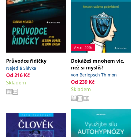
Akce -40%
Průvodce řidičky
Dokážeš mnohem víc,
než si myslíš!
Nejedlá Slávka
Od
216
Kč
von Berlepsch Thimon
Od
239
Kč
Skladem
Skladem