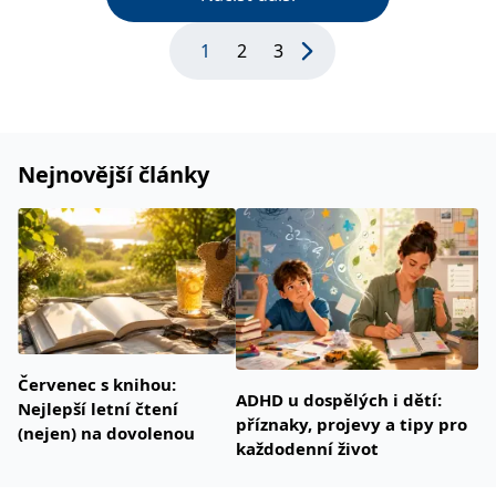
1
2
3
Nejnovější články
Červenec s knihou:
ADHD u dospělých i dětí:
Nejlepší letní čtení
příznaky, projevy a tipy pro
(nejen) na dovolenou
každodenní život