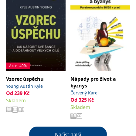
Akce -40%
Vzorec úspěchu
Nápady pro život a
byznys
Young Austin Kyle
Od
239
Kč
Červený Karel
Od
325
Kč
Skladem
Skladem
Načíst další