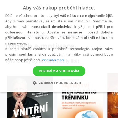
Aby váš nákup proběhl hladce.
Děláme všechno pro to, aby byl
váš nákup co nejpohodlnější
.
Aby si web pamatoval, že už jste u nás nakoupili. Snažíme se,
abychom vám
nenabízeli detektivku
, když jste si
přišli pro
odbornou literaturu
. Abyste se
nemuseli pořád dokola
Všechny knihy
Osobní rozvoj a poznání
Osobní
přihlašovat
. A spoustu dalších věcí, které vám
ulehčí nákup
na
Úspěch a motivace
našem webu.
K tomu slouží cookies a podobné technologie.
Dejte nám
prosím souhlas
s jejich používáním a i díky vaší pomoci bude
náš e-shop ještě lepší.
Více informací
Tyto knížky by se vám mohly líbit
ROZUMÍM A SOUHLASÍM
ZOBRAZIT PODROBNOSTI
NEZBYTNÉ
ANALYTICKÉ
MARKETINGOVÉ
FUNKČNÍ
NEZAŘAZENÉ SOUBORY