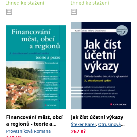
Ihned ke stažení
Ihned ke stažení
Financování měst, obcí
Jak číst účetní výkazy
a regionů - teorie a
,
Šteker Karel
Otrusinová
praxe
Provazníková Romana
267
Kč
Milana