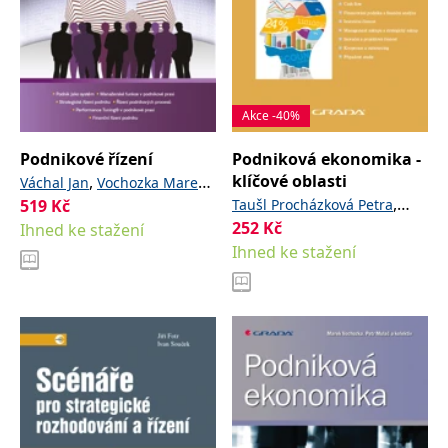
Akce -40%
Podnikové řízení
Podniková ekonomika -
klíčové oblasti
,
,
Váchal Jan
Vochozka Marek
,
a kolektiv
519
Kč
Taušl Procházková Petra
252
Kč
Ihned ke stažení
Jelínková Eva
Ihned ke stažení