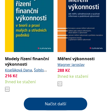
Modely řízení finanční
Měření výkonnosti
výkonnosti
Wagner Jaroslav
,
Kiseľáková Dana
Šoltés
288
Kč
216
Kč
Miroslava
Ihned ke stažení
Ihned ke stažení
Načíst další