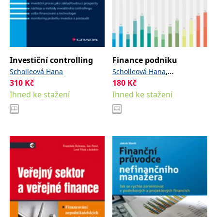
Investiční controlling
Finance podniku
,
Scholleová Hana
Scholleová Hana
310
Kč
180
Kč
Štamfestová Petra
Ihned ke stažení
Ihned ke stažení