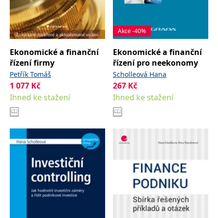
Akce -40%
Ekonomické a finanční
Ekonomické a finanční
řízení firmy
řízení pro neekonomy
Petřík Tomáš
Scholleová Hana
1 077
Kč
267
Kč
Ihned ke stažení
Ihned ke stažení