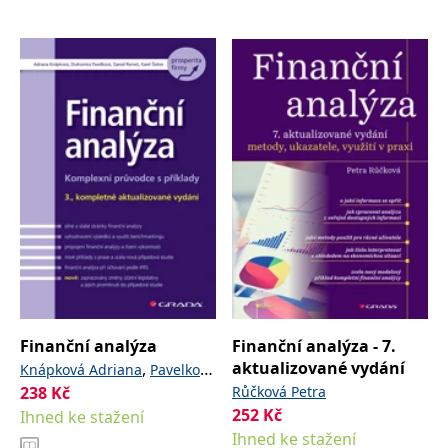
Finanční analýza
Finanční analýza - 7.
aktualizované vydání
,
Knápková Adriana
Pavelková
238
Kč
,
,
Růčková Petra
Drahomíra
Remeš Daniel
252
Kč
Ihned ke stažení
Šteker Karel
Ihned ke stažení