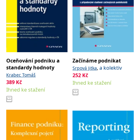
Oceňování podniku a
Začínáme podnikat
standardy hodnoty
,
a kolektiv
Srpová Jitka
Krabec Tomáš
252
Kč
389
Kč
Ihned ke stažení
Ihned ke stažení