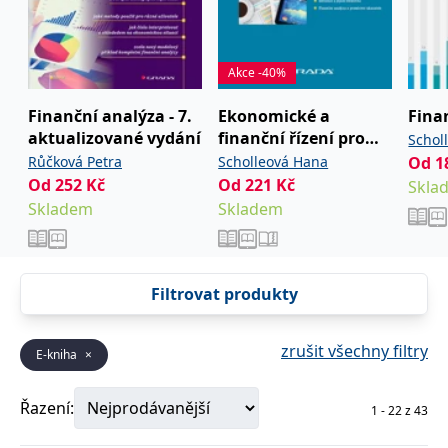
Akce -40%
Finanční analýza - 7.
Ekonomické a
Fina
aktualizované vydání
finanční řízení pro
Schol
neekonomy
Růčková Petra
Scholleová Hana
Od
1
Štamf
Od
252
Kč
Od
221
Kč
Skla
Skladem
Skladem
Filtrovat produkty
zrušit všechny filtry
E-kniha
×
Řazení:
1
-
22
z
43