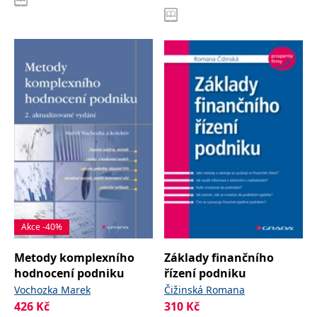
Akce -40%
Metody komplexního
Základy finančního
hodnocení podniku
řízení podniku
Vochozka Marek
Čižinská Romana
426
Kč
310
Kč