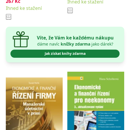
267
Kč
Ihned ke stažení
Ihned ke stažení
Víte, že Vám ke každému nákupu
dáme navíc
knížky zdarma
jako dárek?
Jak získat knihy zdarma