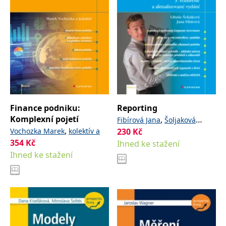
Finance podniku:
Reporting
Komplexní pojetí
,
Fibírová Jana
Šoljaková
,
Vochozka Marek
kolektív a
230
Kč
Libuše
354
Kč
Ihned ke stažení
Ihned ke stažení