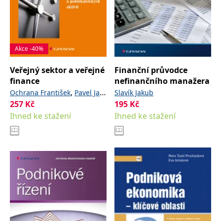
Akce -40%
Veřejný sektor a veřejné
Finanční průvodce
finance
nefinančního manažera
,
,
Ochrana František
Pavel Jan
Slavík Jakub
257
Kč
,
a kolektiv
195
Kč
Vítek Leoš
Ihned ke stažení
Ihned ke stažení