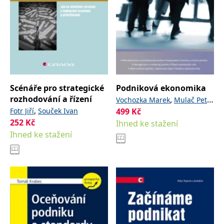
Scénáře pro strategické
Podniková ekonomika
rozhodování a řízení
,
,
Vochozka Marek
Mulač Petr
,
Fotr Jiří
Souček Ivan
a kolektiv
499
Kč
252
Kč
Ihned ke stažení
Ihned ke stažení