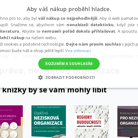
Aby váš nákup proběhl hladce.
hno pro to, aby byl
váš nákup co nejpohodlnější
. Aby si web pamatova
upili. Snažíme se, abychom vám
nenabízeli detektivku
, když jste 
iteraturu
. Abyste se
nemuseli pořád dokola přihlašovat
. A spoustu 
lehčí nákup
na našem webu.
ží cookies a podobné technologie.
Dejte nám prosím souhlas
s jejich
pomoci bude náš e-shop ještě lepší.
Více informací
nihy
Podnikání, ekonomie a finance
Veřejná správa, 
ROZUMÍM A SOUHLASÍM
práva, neziskové organizace
ZOBRAZIT PODROBNOSTI
 knížky by se vám mohly líbit
ANALYTICKÉ
MARKETINGOVÉ
FUNKČNÍ
NEZ
Nezbytné
Analytické
Marketingové
Funkční
Nezařazené soubory
h stránek, jako je přihlášení uživatele a správa účtu. Webové stránky nelze bez nez