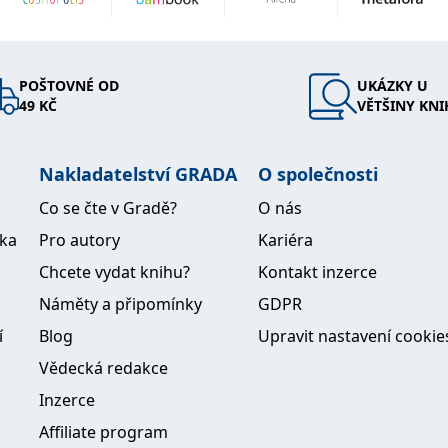
POŠTOVNÉ OD
UKÁZKY U
49 KČ
VĚTŠINY KNI
Nakladatelství GRADA
O společnosti
Co se čte v Gradě?
O nás
ika
Pro autory
Kariéra
Chcete vydat knihu?
Kontakt inzerce
Náměty a připomínky
GDPR
í
Blog
Upravit nastavení cookie
Vědecká redakce
Inzerce
Affiliate program