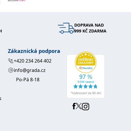
DOPRAVA NAD
H
999 KČ ZDARMA
Zákaznická podpora
+420 234 264 402
info@grada.cz
Po-Pá 8-18
s