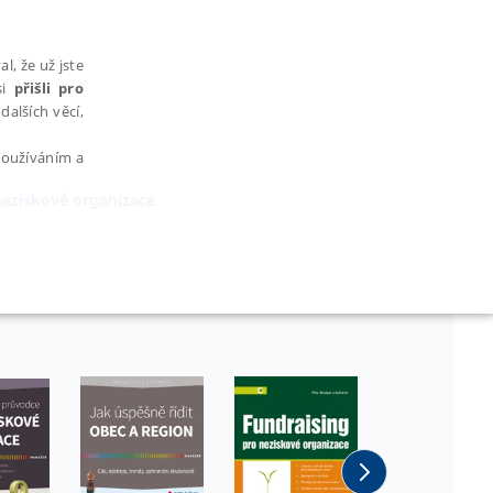
l, že už jste
si
přišli pro
dalších věcí,
 používáním a
neziskové organizace
AŘAZENÉ SOUBORY
bytně nutných souborů cookie správně používat.