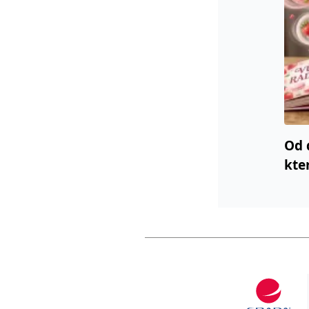
Od 
kte