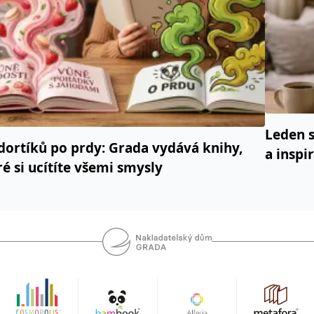
Leden s
dortíků po prdy: Grada vydává knihy,
a inspi
ré si ucítíte všemi smysly