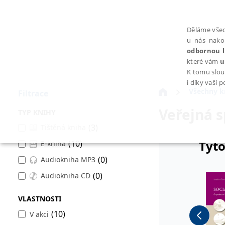
Děláme všec
u nás nako
odbornou l
které vám
u
K tomu slou
i díky vaší 
Všechny k
Filtrace
Veřejná s
TYP KNIHY
(3)
Tištěná kniha
Tyto
(10)
E-kniha
NEZBYTNÉ
(0)
Audiokniha MP3
(0)
Audiokniha CD
VLASTNOSTI
Nezbytně nutné soubory cookie umožňují základní funkce webovýc
(10)
V akci
Provider /