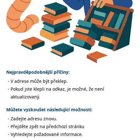
Nezbytné
Analytické
Marketingové
Funkční
Nezařazené soubory
Nezbytně nutné soubory cookie umožňují základní funkce webových
stránek, jako je přihlášení uživatele a správa účtu. Webové stránky nelze
bez nezbytně nutných souborů cookie správně používat.
Provider /
Název
Vyprší
Popis
Doména
CookieScriptConsent
1 měsíc
Tento soubor
CookieScript
cookie
www.grada.cz
Nejpravděpodobnější příčiny:
používá
služba
V adrese může být překlep.
Cookie-
Script.com k
Pokud jste klepli na odkaz, je možné, že není
zapamatování
předvoleb
aktualizovaný.
souhlasu se
soubory
cookie
Můžete vyzkoušet následující možnosti:
návštěvníků.
Je nutné, aby
Zadejte adresu znovu.
banner
cookie
Přejděte zpět na předchozí stránku
Cookie-
Script.com
Vyhledejte požadované informace.
fungoval