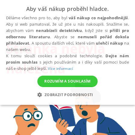
Aby váš nákup proběhl hladce.
Děláme všechno pro to, aby byl
váš nákup co nejpohodlnější
.
Aby si web pamatoval, že už jste u nás nakoupili. Snažíme se,
abychom vám
nenabízeli detektivku
, když jste si
přišli pro
odbornou literaturu
. Abyste se
nemuseli pořád dokola
Stránka nebyla
přihlašovat
. A spoustu dalších věcí, které vám
ulehčí nákup
na
našem webu.
K tomu slouží cookies a podobné technologie.
Dejte nám
nalezena
prosím souhlas
s jejich používáním a i díky vaší pomoci bude
náš e-shop ještě lepší.
Více informací
ROZUMÍM A SOUHLASÍM
ZOBRAZIT PODROBNOSTI
NEZBYTNÉ
ANALYTICKÉ
MARKETINGOVÉ
FUNKČNÍ
NEZAŘAZENÉ SOUBORY