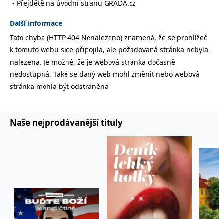
Přejdětě na úvodní stranu GRADA.cz
správně.
PHPSESSID
Zavřením
Cookie
PHP.net
Další informace
prohlížeče
generovaný
www.bambook.cz
aplikacemi
Tato chyba (HTTP 404 Nenalezeno) znamená, že se prohlížeč
založenými
na jazyce
k tomuto webu sice připojila, ale požadovaná stránka nebyla
PHP. Toto je
univerzální
nalezena. Je možné, že je webová stránka dočasně
identifikátor
používaný k
nedostupná. Také se daný web mohl změnit nebo webová
udržování
stránka mohla být odstraněna
proměnných
relací
uživatelů.
Obvykle se
jedná o
náhodně
Naše nejprodávanější tituly
vygenerované
číslo, jeho
použití může
být specifické
pro daný
web, ale
dobrým
příkladem je
udržování
přihlášeného
stavu
uživatele mezi
stránkami.