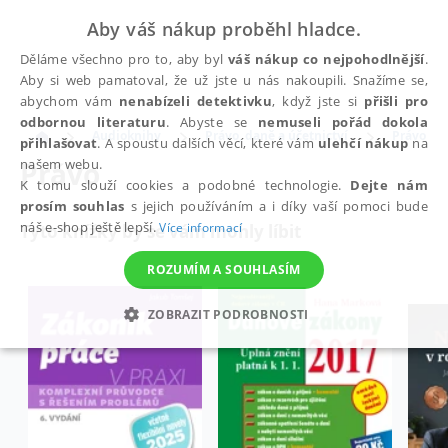
Aby váš nákup proběhl hladce.
Děláme všechno pro to, aby byl
váš nákup co nejpohodlnější
.
Aby si web pamatoval, že už jste u nás nakoupili. Snažíme se,
abychom vám
nenabízeli detektivku
, když jste si
přišli pro
odbornou literaturu
. Abyste se
nemuseli pořád dokola
Audioknihy
Právo, daně a účetnictví
Právo
přihlašovat
. A spoustu dalších věcí, které vám
ulehčí nákup
na
Právo
našem webu.
K tomu slouží cookies a podobné technologie.
Dejte nám
prosím souhlas
s jejich používáním a i díky vaší pomoci bude
náš e-shop ještě lepší.
Více informací
Tyto knížky by se vám mohly líbit
ROZUMÍM A SOUHLASÍM
ZOBRAZIT PODROBNOSTI
NEZBYTNÉ
ANALYTICKÉ
MARKETINGOVÉ
FUNKČNÍ
NEZAŘAZENÉ SOUBORY