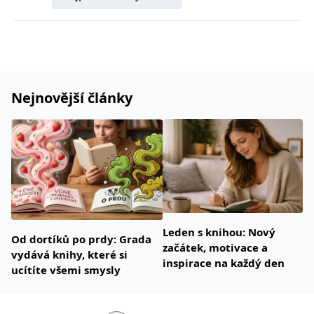
správně.
PHPSESSID
Zavřením
Cookie
PHP.net
prohlížeče
generovaný
www.bambook.cz
aplikacemi
založenými
na jazyce
PHP. Toto je
univerzální
identifikátor
Nejnovější články
používaný k
udržování
proměnných
relací
uživatelů.
Obvykle se
jedná o
náhodně
vygenerované
číslo, jeho
použití může
být specifické
pro daný
Leden s knihou: Nový
web, ale
Od dortíků po prdy: Grada
dobrým
začátek, motivace a
příkladem je
vydává knihy, které si
udržování
inspirace na každý den
ucítíte všemi smysly
přihlášeného
stavu
uživatele mezi
stránkami.