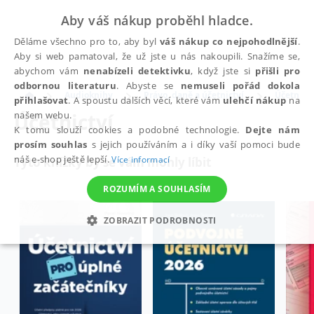
Aby váš nákup proběhl hladce.
Děláme všechno pro to, aby byl
váš nákup co nejpohodlnější
.
Aby si web pamatoval, že už jste u nás nakoupili. Snažíme se,
abychom vám
nenabízeli detektivku
, když jste si
přišli pro
odbornou literaturu
. Abyste se
nemuseli pořád dokola
Audioknihy
Právo, daně a účetnictví
Účetnictv
přihlašovat
. A spoustu dalších věcí, které vám
ulehčí nákup
na
Účetnictví
našem webu.
K tomu slouží cookies a podobné technologie.
Dejte nám
prosím souhlas
s jejich používáním a i díky vaší pomoci bude
náš e-shop ještě lepší.
Více informací
Tyto knížky by se vám mohly líbit
ROZUMÍM A SOUHLASÍM
ZOBRAZIT PODROBNOSTI
NEZBYTNÉ
ANALYTICKÉ
MARKETINGOVÉ
FUNKČNÍ
NEZAŘAZENÉ SOUBORY