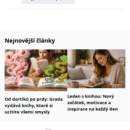
správně.
PHPSESSID
Zavřením
Cookie
PHP.net
prohlížeče
generovaný
www.bambook.cz
aplikacemi
založenými
na jazyce
PHP. Toto je
univerzální
identifikátor
Nejnovější články
používaný k
udržování
proměnných
relací
uživatelů.
Obvykle se
jedná o
náhodně
vygenerované
číslo, jeho
použití může
být specifické
pro daný
Leden s knihou: Nový
web, ale
Od dortíků po prdy: Grada
dobrým
začátek, motivace a
příkladem je
vydává knihy, které si
udržování
inspirace na každý den
ucítíte všemi smysly
přihlášeného
stavu
uživatele mezi
stránkami.