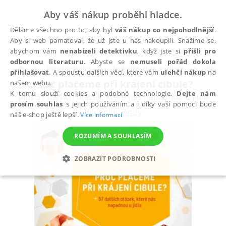
Aby váš nákup proběhl hladce.
Děláme všechno pro to, aby byl
váš nákup co nejpohodlnější
.
Aby si web pamatoval, že už jste u nás nakoupili. Snažíme se,
abychom vám
nenabízeli detektivku
, když jste si
přišli pro
odbornou literaturu
. Abyste se
nemuseli pořád dokola
Všechny knihy
Technika, auta, počítače
Přírod
přihlašovat
. A spoustu dalších věcí, které vám
ulehčí nákup
na
Proč pláčeme při krájení cibule?
našem webu.
K tomu slouží cookies a podobné technologie.
Dejte nám
plus 57 dalších otázek, které nás napadnou u jídla
prosím souhlas
s jejich používáním a i díky vaší pomoci bude
Brunning Andy
náš e-shop ještě lepší.
Více informací
ROZUMÍM A SOUHLASÍM
ZOBRAZIT PODROBNOSTI
NEZBYTNÉ
ANALYTICKÉ
MARKETINGOVÉ
FUNKČNÍ
NEZAŘAZENÉ SOUBORY