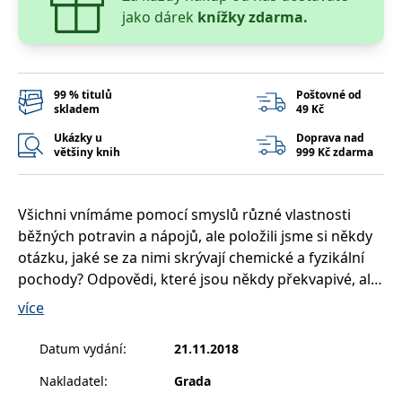
správně.
jako dárek
knížky zdarma.
PHPSESSID
Zavřením
Cookie
PHP.net
prohlížeče
generovaný
www.bambook.cz
aplikacemi
založenými
na jazyce
PHP. Toto je
99 % titulů
Poštovné od
univerzální
skladem
49 Kč
identifikátor
používaný k
Ukázky u
Doprava nad
udržování
většiny knih
999 Kč zdarma
proměnných
relací
uživatelů.
Obvykle se
jedná o
Všichni vnímáme pomocí smyslů různé vlastnosti
náhodně
vygenerované
běžných potravin a nápojů, ale položili jsme si někdy
číslo, jeho
otázku, jaké se za nimi skrývají chemické a fyzikální
použití může
být specifické
pochody? Odpovědi, které jsou někdy překvapivé, ale
pro daný
web, ale
vždy mimořádně zajímavé, najdete společně s
více
dobrým
přehlednými ilustracemi na stránkách této knihy.
příkladem je
udržování
přihlášeného
Datum vydání
:
21.11.2018
stavu
Budeme se tedy bavit o chutích, vůních, barvách,
uživatele mezi
Nakladatel
:
Grada
stránkami.
jedech… a ještě o mnohém dalším: například o