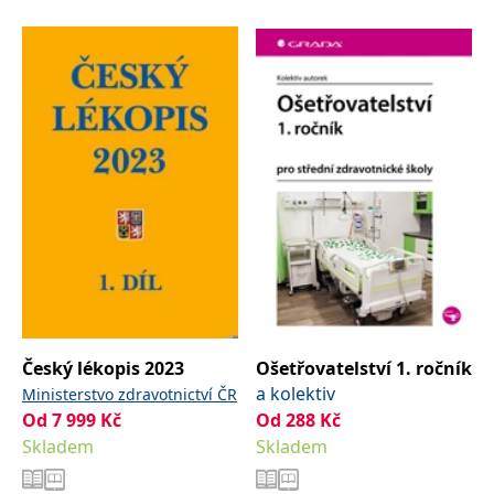
Český lékopis 2023
Ošetřovatelství 1. ročník
a kolektiv
Ministerstvo zdravotnictví ČR
Od
7 999
Kč
Od
288
Kč
Skladem
Skladem