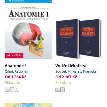
Akce -30%
Anatomie 1
Vnitřní lékařství
,
Čihák Radomír
Souček Miroslav
Kianička
Od
1 364
Kč
Od
2 167
,
a kolektiv
Kč
Bohuslav
Skladem
Skladem