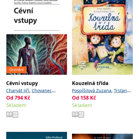
Ocenění
Cévní vstupy
Kouzelná třída
,
,
Charvát Jiří
Chovanec
Pospíšilová Zuzana
Trsťan
Od
794
Kč
,
,
Od
158
Kč
Vendelín
Maňásek Viktor
Drahomír
Skladem
,
Skladem
Čutora Jaroslav
Lisová
,
a kolektiv
Kateřina