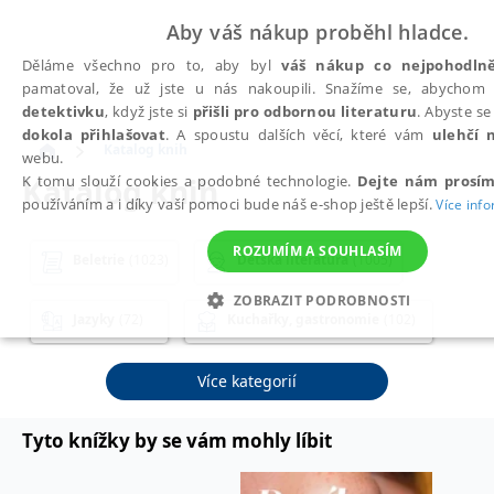
Aby váš nákup proběhl hladce.
Děláme všechno pro to, aby byl
váš nákup co nejpohodlně
pamatoval, že už jste u nás nakoupili. Snažíme se, abycho
detektivku
, když jste si
přišli pro odbornou literaturu
. Abyste s
dokola přihlašovat
. A spoustu dalších věcí, které vám
ulehčí 
Katalog knih
webu.
Katalog knih
K tomu slouží cookies a podobné technologie.
Dejte nám prosím
používáním a i díky vaší pomoci bude náš e-shop ještě lepší.
Více inf
ROZUMÍM A SOUHLASÍM
Beletrie
(1023)
Dětská literatura
(1005)
ZOBRAZIT PODROBNOSTI
Jazyky
(72)
Kuchařky, gastronomie
(102)
NEZBYTNÉ
ANALYTICKÉ
MARKETINGOVÉ
Osobní rozvoj a poznání
(652)
Více kategorií
NEZAŘAZENÉ SOUBORY
Tyto knížky by se vám mohly líbit
Podnikání, ekonomie a finance
(484)
Nezbytné
Analytické
Marketingové
Funkční
Nezařaze