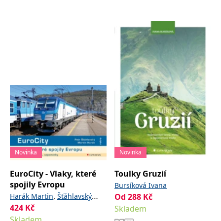
Novinka
Novinka
EuroCity - Vlaky, které
Toulky Gruzií
spojily Evropu
Bursíková Ivana
,
Harák Martin
Šťáhlavský
Od
288
Kč
424
Kč
Petr
Skladem
Skladem