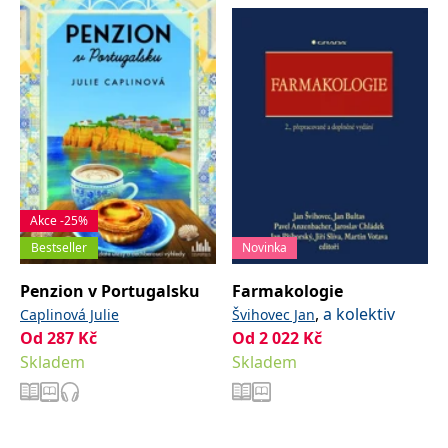
Akce -25%
Bestseller
Novinka
Penzion v Portugalsku
Farmakologie
,
a kolektiv
Caplinová Julie
Švihovec Jan
Od
287
Kč
Od
2 022
Kč
Skladem
Skladem