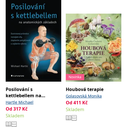
Novinka
Posilování s
Houbová terapie
kettlebellem na
Golasovská Monika
anatomických
Hartle Michael
Od
411
Kč
základech
Od
317
Kč
Skladem
Skladem