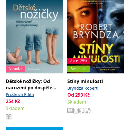
Akce -25%
Novinka
Bestseller
Dětské nožičky: Od
Stíny minulosti
narození po dospělé
Bryndza Robert
kroky
Prošková Edita
Od
293
Kč
254
Kč
Skladem
Skladem