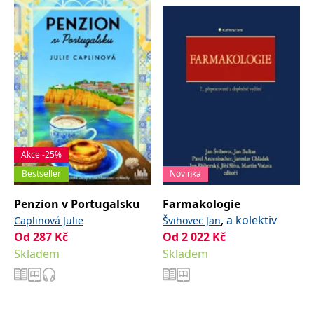
Akce -25%
Bestseller
Novinka
Penzion v Portugalsku
Farmakologie
,
a kolektiv
Caplinová Julie
Švihovec Jan
Od
287
Kč
Od
2 022
Kč
Skladem
Skladem