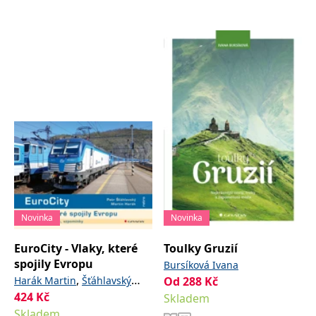
Novinka
Novinka
EuroCity - Vlaky, které
Toulky Gruzií
spojily Evropu
Bursíková Ivana
,
Harák Martin
Šťáhlavský
Od
288
Kč
424
Kč
Petr
Skladem
Skladem