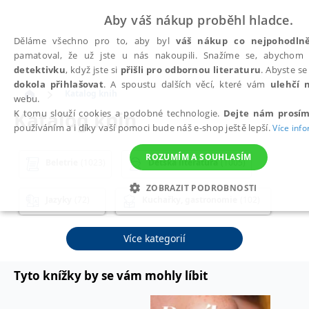
Aby váš nákup proběhl hladce.
Děláme všechno pro to, aby byl
váš nákup co nejpohodlně
pamatoval, že už jste u nás nakoupili. Snažíme se, abycho
detektivku
, když jste si
přišli pro odbornou literaturu
. Abyste s
dokola přihlašovat
. A spoustu dalších věcí, které vám
ulehčí 
Katalog knih
webu.
Katalog knih
K tomu slouží cookies a podobné technologie.
Dejte nám prosím
používáním a i díky vaší pomoci bude náš e-shop ještě lepší.
Více inf
ROZUMÍM A SOUHLASÍM
Beletrie
(1023)
Dětská literatura
(1005)
ZOBRAZIT PODROBNOSTI
Jazyky
(72)
Kuchařky, gastronomie
(102)
NEZBYTNÉ
ANALYTICKÉ
MARKETINGOVÉ
Osobní rozvoj a poznání
(652)
Více kategorií
NEZAŘAZENÉ SOUBORY
Tyto knížky by se vám mohly líbit
Podnikání, ekonomie a finance
(484)
Nezbytné
Analytické
Marketingové
Funkční
Nezařaze