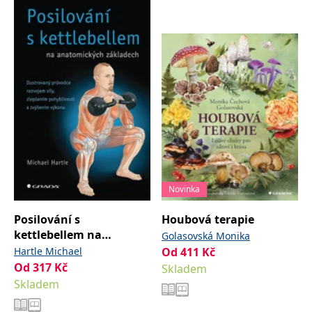
Novinka
Posilování s
Houbová terapie
kettlebellem na
Golasovská Monika
anatomických
Hartle Michael
Od
411
Kč
základech
Od
317
Kč
Skladem
Skladem