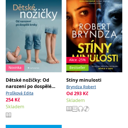
Akce -25%
Novinka
Bestseller
Dětské nožičky: Od
Stíny minulosti
narození po dospělé
Bryndza Robert
kroky
Prošková Edita
Od
293
Kč
254
Kč
Skladem
Skladem