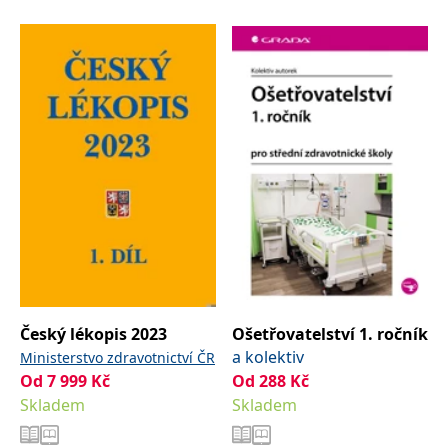
Český lékopis 2023
Ošetřovatelství 1. ročník
a kolektiv
Ministerstvo zdravotnictví ČR
Od
7 999
Kč
Od
288
Kč
Skladem
Skladem