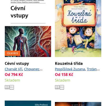
Ocenění
Cévní vstupy
Kouzelná třída
,
,
Charvát Jiří
Chovanec
Pospíšilová Zuzana
Trsťan
Od
794
Kč
,
,
Od
158
Kč
Vendelín
Maňásek Viktor
Drahomír
Skladem
,
Skladem
Čutora Jaroslav
Lisová
,
a kolektiv
Kateřina