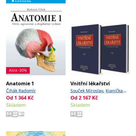
Akce -30%
Anatomie 1
Vnitřní lékařství
,
Čihák Radomír
Souček Miroslav
Kianička
Od
1 364
Kč
Od
2 167
,
a kolektiv
Kč
Bohuslav
Skladem
Skladem