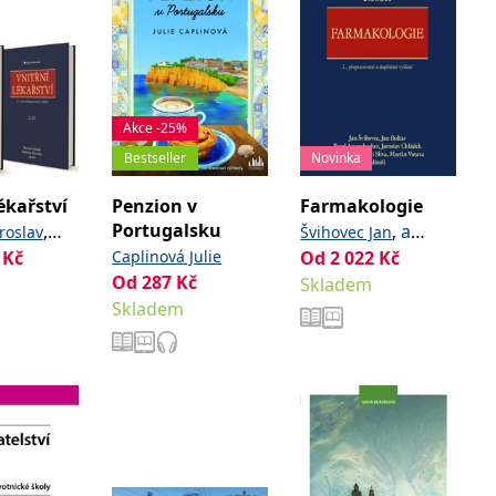
Akce -25%
Bestseller
Novinka
ékařství
Penzion v
Farmakologie
Portugalsku
,
,
a
roslav
Švihovec Jan
Kč
,
a
Caplinová Julie
kolektiv
Od
2 022
Kč
Bohuslav
Od
287
Kč
Skladem
Skladem