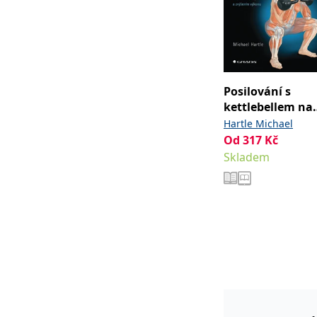
Posilování s
kettlebellem na
anatomických
Hartle Michael
základech
Od
317
Kč
Skladem