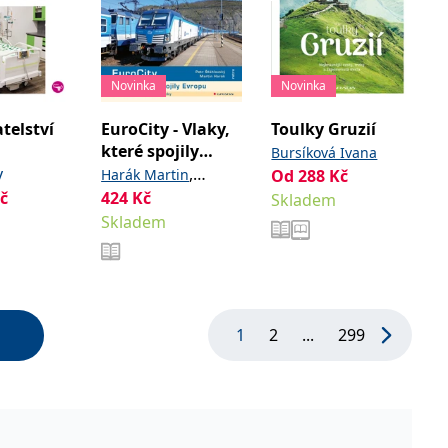
Novinka
Novinka
telství
EuroCity - Vlaky,
Toulky Gruzií
které spojily
Bursíková Ivana
Evropu
v
,
Harák Martin
Od
288
Kč
č
424
Kč
Šťáhlavský Petr
Skladem
Skladem
1
2
...
299