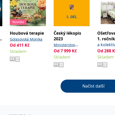
Novinka
Houbová terapie
Český lékopis
Ošetřova
2023
1. ročník
Golasovská Monika
a kolekti
Od
411
Kč
Ministerstvo
Od
7 999
Kč
Od
288
K
Skladem
zdravotnictví ČR
Skladem
Skladem
Načíst další