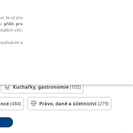
l, že už jste
si
přišli pro
dalších věcí,
 používáním a
AŘAZENÉ SOUBORY
Kuchařky, gastronomie
(102)
ance
(484)
Právo, daně a účetnictví
(279)
polečenské vědy, historie
(254)
bytně nutných souborů cookie správně používat.