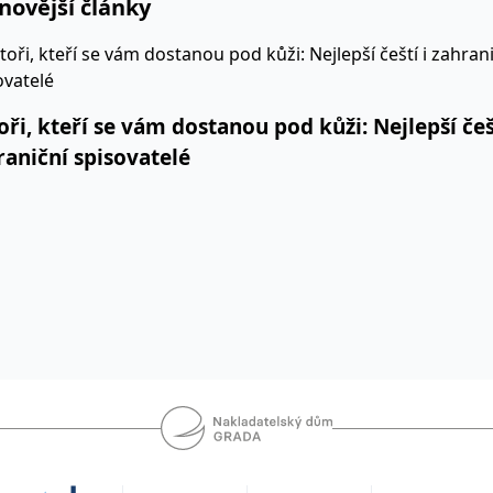
novější články
oři, kteří se vám dostanou pod kůži: Nejlepší češt
raniční spisovatelé