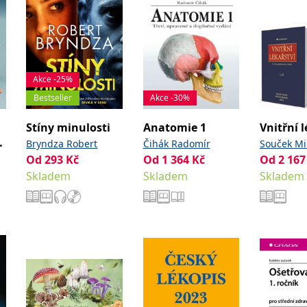
Akce -25%
Bestseller
Akce -30%
Stíny minulosti
Anatomie 1
Vnitřní l
Bryndza Robert
Čihák Radomír
Souček Mi
Od
293
Kč
Od
1 364
Kč
Od
2 167
Kianička 
Skladem
Skladem
kolektiv
Skladem