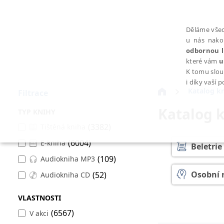
Děláme všec
u nás nako
odbornou l
které vám
u
K tomu slou
i díky vaší 
Katalog k
Filtrace
Katalog 
TYP KNIHY
(3382)
Tištěná kniha
(6004)
E-kniha
NEZBYTNÉ
Beletrie
(109)
Audiokniha MP3
Osobní 
(52)
Audiokniha CD
VLASTNOSTI
Psychol
Nezbytně nutné soubory cookie umožňují základní funkce webovýc
(6567)
V akci
Provider /