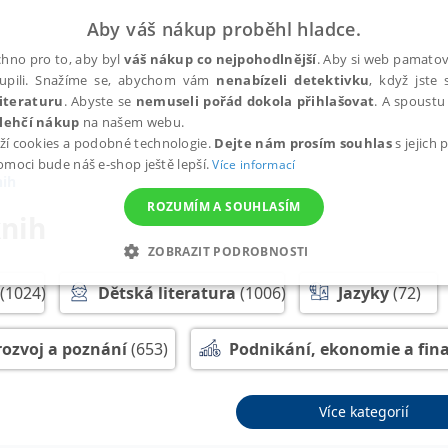
Aby váš nákup proběhl hladce.
hno pro to, aby byl
váš nákup co nejpohodlnější
. Aby si web pamatova
upili. Snažíme se, abychom vám
nenabízeli detektivku
, když jste 
iteraturu
. Abyste se
nemuseli pořád dokola přihlašovat
. A spoustu 
lehčí nákup
na našem webu.
ží cookies a podobné technologie.
Dejte nám prosím souhlas
s jejich
pomoci bude náš e-shop ještě lepší.
Více informací
nih
ROZUMÍM A SOUHLASÍM
knih
ZOBRAZIT PODROBNOSTI
ANALYTICKÉ
MARKETINGOVÉ
FUNKČNÍ
NEZ
(1024)
Dětská literatura
(1006)
Jazyky
(72)
rozvoj a poznání
(653)
Podnikání, ekonomie a fin
Nezbytné
Analytické
Marketingové
Funkční
Nezařazené soubory
ogie a pedagogika
(564)
Rodičovství
(140)
S
Více kategorií
h stránek, jako je přihlášení uživatele a správa účtu. Webové stránky nelze bez nez