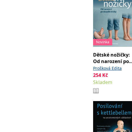
Novinka
Dětské nožičky:
Od narození po
dospělé kroky
Prošková Edita
254
Kč
Skladem