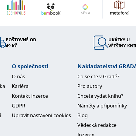
POŠTOVNÉ OD
UKÁZKY U
49 KČ
VĚTŠINY KNI
O společnosti
Nakladatelství GRAD
O nás
Co se čte v Gradě?
ika
Kariéra
Pro autory
Kontakt inzerce
Chcete vydat knihu?
GDPR
Náměty a připomínky
í
Upravit nastavení cookies
Blog
Vědecká redakce
Inzerce